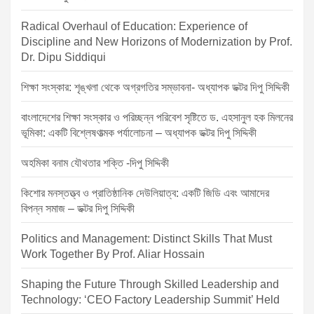
g
Radical Overhaul of Education: Experience of
a
Discipline and New Horizons of Modernization by Prof.
t
Dr. Dipu Siddiqui
i
শিক্ষা সংস্কার: শৃঙ্খলা থেকে অগ্রগতির সম্ভাবনা- অধ্যাপক ডক্টর দিপু সিদ্দিকী
o
বাংলাদেশের শিক্ষা সংস্কার ও পরিচ্ছন্ন পরিবেশ সৃষ্টিতে ড. এহসানুল হক মিলনের
n
ভূমিকা: একটি বিশ্লেষণাত্মক পর্যালোচনা – অধ্যাপক ডক্টর দিপু সিদ্দিকী
অহমিকা বনাম যৌথতার শক্তি -দিপু সিদ্দিকী
কিশোর মনস্তত্ত্ব ও প্রাতিষ্ঠানিক দেউলিয়াত্ব: একটি জিডি এবং আমাদের
বিপন্ন সমাজ – ডক্টর দিপু সিদ্দিকী
Politics and Management: Distinct Skills That Must
Work Together By Prof. Aliar Hossain
Shaping the Future Through Skilled Leadership and
Technology: ‘CEO Factory Leadership Summit’ Held