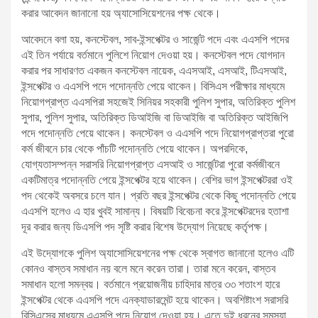
করার আবেদন জানানো হয় অ্যাসোসিয়েশনের পক্ষ থেকে।
আবেদনে বলা হয়, কনস্টেবল, সাব-ইন্সপেক্টর ও সার্জেন্ট পদে এবং এএসপি পদের
এই তিন পর্যায়ে বর্তমানে পুলিশে নিয়োগ দেওয়া হয়। কনস্টেবল পদে যোগদান
করার পর সাধারণত একজন কনস্টেবল নায়েক, এএসআই, এসআই, টিএসআই,
ইন্সপেক্টর ও এএসপি পদে পদোন্নতি পেয়ে থাকেন। বিসিএস পরীক্ষার মাধ্যমে
নিয়োগপ্রাপ্ত এএসপিরা সহজেই সিনিয়র সহকারী পুলিশ সুপার, অতিরিক্ত পুলিশ
সুপার, পুলিশ সুপার, অতিরিক্ত ডিআইজি বা ডিআইজি বা অতিরিক্ত আইজিপি
পদে পদোন্নতি পেয়ে থাকেন। কনস্টেবল ও এএসপি পদে নিয়োগপ্রাপ্তরা পুরো
কর্ম জীবনে চার থেকে পাঁচটি পদোন্নতি পেয়ে থাকেন। অপরদিকে,
যোগ্যতাসম্পন্ন সরাসরি নিয়োগপ্রাপ্ত এসআই ও সার্জেন্টরা পুরো কর্মজীবনে
একটিমাত্র পদোন্নতি পেয়ে ইন্সপেক্টর হয়ে থাকেন। বেশির ভাগ ইন্সপেক্টররা ওই
পদ থেকেই অবসরে চলে যান। প্রতি বছর ইন্সপেক্টর থেকে কিছু পদোন্নতি পেয়ে
এএসপি হলেও এ হার খুবই সামান্য। বিষয়টি বিবেচনা করে ইন্সপেক্টরদের হতাশা
দূর করার জন্য ডিএসপি পদ সৃষ্টি করার বিশেষ উদ্যোগ নিয়েছে কর্তৃপক্ষ।
এই উদ্যোগকে পুলিশ অ্যাসোসিয়েশনের পক্ষ থেকে স্বাগত জানানো হলেও এটি
কোনও বাস্তব সমাধান নয় বলে মনে করেন তারা। তারা মনে করেন, বাস্তব
সমাধান হলো সমন্বয়। বর্তমানে প্রয়োজনীয় চাহিদার মাত্র ৩৩ শতাংশ হারে
ইন্সপেক্টর থেকে এএসপি পদে এনক্যাডারমেন্ট হয়ে থাকেন। অবশিষ্টাংশ সরাসরি
বিসিএসের মাধ্যমে এএসপি পদে নিয়োগ দেওয়া হয়। এতে দুই ধরনের সমস্যা