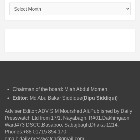
আ
র্কা
ই
ভ
Chairman of the board: Miah Abdul Momen
Editor:
Md Abu Bakar Siddique(
Dipu Siddiqui
)
Adviser Editor: ADV S M Mourshed Ali.Published by Daily
Presswatch Ltd from 17/1, Nayabagh, R#01,Dakhingaon,
Ward#73 DSCC,Basaboo, Sabujbagh,Dhaka-1214.
Phones:+88 01715 854 170
email: daily.presswatch@gmail.com