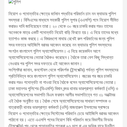
নিয়োগ ও পদোন্নতির ক্ষেত্রে বর্তমান পদ্ধতির পরিবর্তন চান নন ক্যাডার পুলিশ
সদস্যরা। বিসিএসের মাধ্যমে সহকারী পুলিশ সুপার (এএসপি) পদে নিয়োগ সীমিত
করারও দাবি জানিয়েছেন তারা। ২০ থেকে ৩০ বছর চাকরি করার পরও তাদের
অনেককে মাত্র একটি পদোন্নতি নিয়েই বাড়ি ফিরতে হয়। এ নিয়ে তাদের মধ্যে
হতাশাও কাজ করছে। এ বিষয়গুলো মাথায় রেখেই রুল পরিবর্তনের জন্য পুলিশ
সদর দফতরে আইজিপি বরাবর আবেদন করেছে নন ক্যাডার পুলিশ সদস্যদের
সংগঠন বাংলাদেশ পুলিশ অ্যাসোসিয়েশন। এ নিয়ে কয়েকদিন আগে
অ্যাসোসিয়েশনের নেতারা বৈঠকও করেছেন। বৈঠকে তারা বেশ কিছু সিদ্ধান্ত
নেওয়ার পর পুলিশ সদর দফতরে এই আবেদন জানান।
সংশ্লিষ্টরা জানান, কনস্টেবল থেকে পরিদর্শক (ইন্সপেক্টর) পর্যন্ত পুলিশ সদস্যদের
প্রতিনিধিত্ব করে বাংলাদেশ পুলিশ অ্যাসোসিয়েশন। বছরের পর বছর চাকরি
করার পরও পদোন্নতি না পাওয়া নিয়ে বৈঠকে বসেন অ্যাসোসিয়েশনের নেতারা।
ঢাকা মহানগর পুলিশের (ডিএমপি) বিমান বন্দর থানার ভারপ্রাপ্ত কর্মকর্তা (ওসি) ও
অ্যাসোসিয়েশনের সভাপতি বিএম ফরমান আলীর সভাপতিত্বে গত ৩১ অক্টোবর
এই বৈঠক অনুষ্ঠিত হয়। বৈঠক শেষে অ্যাসোসিয়েশনের সাধারণ সম্পাদক ও
যাত্রাবাড়ী থানার ভারপ্রাপ্ত কর্মকর্তা (ওসি) মাজহারুল ইসলামের স্বাক্ষরে
নিয়োগ ও পদোন্নতির ক্ষেত্রে সিস্টেমের পরিবর্তন চেয়ে আইজিপি বরাবর আবেদন
পাঠানো হয়। এতে এএসপি পদের নিয়োগ বিধি পরিবর্তন করে বিভাগীয় ফিডার
(ইন্সপেক্টর) পদ থেকে পদোন্নতির শতকরা ৬৭ ভাগ বা এর অধিক হারে উন্নীত