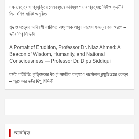
দক্ষ নেতৃত্ব ও প্রযুক্তির মেলবন্ধনে ভবিষ্যৎ গড়ার প্রত্যয়: সিইও ফ্যাক্টরি
লিডারশিপ সামিট অনুষ্ঠিত
শব্দ ও সত্যের অবিনাশী কারিগর: অধ্যাপক আবুল কাসেম ফজলুল হক স্মরণে –
ডক্টর দিপু সিদ্দিকী
A Portrait of Erudition, Professor Dr. Niaz Ahmed: A
Beacon of Wisdom, Humanity, and National
Consciousness — Professor Dr. Dipu Siddiqui
কর্মই পরিচিতি: কৃত্রিমতার ঊর্ধ্বে সামষ্টিক কল্যাণে পার্সোনাল ব্র্যান্ডিংয়ের গুরুত্ব
– প্রফেসর ডক্টর দিপু সিদ্দিকী
আর্কাইভ