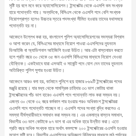
সৃষ্টি হয় বলে মনে করে অ্যাসোসিয়েশন। ইন্সপেক্টর থেকে এএসপি কম সংখ্যক
হারে পদোন্নতি পায়। অন্যদিকে, বিসিএস থেকে এএসপি পদে বেশি সংখ্যক
নিয়োগপ্রাপ্ত হলেও উচ্চতর স্তরে পদসংখ্যা সীমিত হওয়ায় তাদের যথাসময়ে
পদোন্নতি হয় না।
আবেদনে উল্লেখ করা হয়, বাংলাদেশ পুলিশ অ্যাসোসিয়েশনের সদস্যরা বিশ্বাস
ও আশা করেন যে, বিসিএসের মাধ্যমে নিয়োগ পাওয়া এএসপিদের ন্যূনতম
ডিআইজি বা অ্যাডিশনাল আইজিপি হওয়া উচিত। আর এটা বাস্তবায়ন করতে
হলে প্রতি বছর ৩০ থেকে ৩৫ জন এএসপি বিসিএসের মাধ্যমে নিয়োগ দেওয়া
যৌক্তিক। একইভাবে যারা এসআই ও সার্জেন্ট পদে যোগ দেন তাদের ন্যূনতম
অতিরিক্ত পুলিশ সুপার হওয়া উচিত।
আবেদনে আরও বলা হয়, বর্তমানে পুলিশে ছয় হাজার ৮৬৯টি ইন্সপেক্টরের পদের
মঞ্জুরি রয়েছে। যার মধ্য থেকে সামগ্রিক চাহিদার ৩৩ ভাগ কোটায় থাকা
ইন্সপেক্টরদের পাঁচ ভাগ হারেও এএসপি পদে পদোন্নতি লাভ করা সম্ভব নয়।
এজন্য ৩০ থেকে ৩২ বছর কর্মকাল পার হওয়ার পরও অধিকাংশ ইন্সপেক্টররা
এএসপি পদে পদোন্নতি পাচ্ছেন না। এএসপি পদের সংখ্যা বৃদ্ধি করলেও এ
সমস্যা দীর্ঘস্থায়ীভাবে সমাধান করা সম্ভব নয়। এর একমাত্র বাস্তব সমাধান,
বিভাগীয় ৩৩ ভাগ কোটাকে ৬৭ ভাগ বা এর অধিক হারে উন্নীত করা। এতে
প্রতি বছর অধিক সংখ্যক হারে অর্থাৎ কমপক্ষে ২০০ ইন্সপেক্টরের এএসপি হওয়ার
সুযোগ সৃষ্টি হবে। বিভাগীয় এএসপিদের অভিজ্ঞতা বিনিময়ের মাধ্যমে মাঠ পর্যায়ের