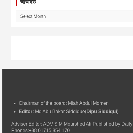
আর্কাইভ
আ
র্কা
ই
ভ
Chairman of the board: Miah Abdul Momen
Editor:
Md Abu Bakar Siddique(
Dipu Siddiqui
)
Adviser Editor: ADV S M Mourshed Ali.Published by Da
Phones:+88 01715 854 170