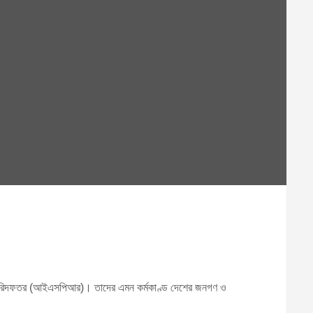
সংযোগ পরিদফতর (আইএসপিআর)। তাদের এমন কর্মকাণ্ড দেশের জনগণ ও