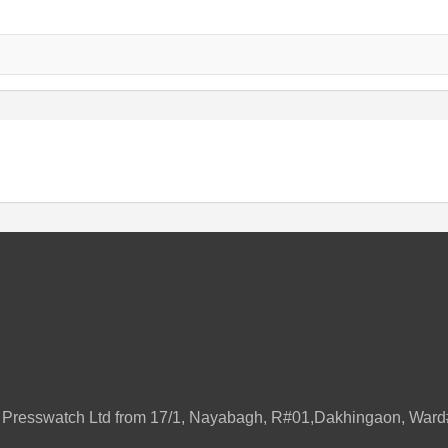
ily Presswatch Ltd from 17/1, Nayabagh, R#01,Dakhingaon, W