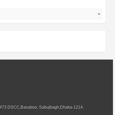
ard#73 DSCC,Basaboo, Sabujbagh,Dhaka-1214.