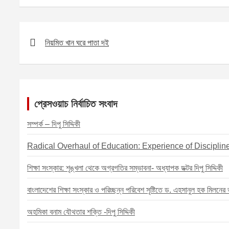
b
s
a
m
S
o
e
t
a
h
o
n
s
i
a
P
নিয়মিত খান ঘরে পাতা দই
k
g
A
l
r
o
e
p
e
s
r
p
t
n
প্রেসওয়াচ নির্বাচিত সংবাদ
a
সম্পর্ক – দিপু সিদ্দিকী
v
Radical Overhaul of Education: Experience of Disciplin
i
g
শিক্ষা সংস্কার: শৃঙ্খলা থেকে অগ্রগতির সম্ভাবনা- অধ্যাপক ডক্টর দিপু সিদ্দিকী
a
বাংলাদেশের শিক্ষা সংস্কার ও পরিচ্ছন্ন পরিবেশ সৃষ্টিতে ড. এহসানুল হক মিলনের ভূ
t
i
অহমিকা বনাম যৌথতার শক্তি -দিপু সিদ্দিকী