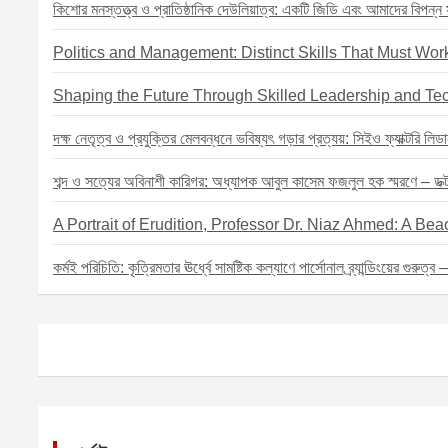
o
কিশোর মনস্তত্ত্ব ও প্রাতিষ্ঠানিক দেউলিয়াত্ব: একটি জিডি এবং আমাদের বিপন্ন সম
n
Politics and Management: Distinct Skills That Must Work
Shaping the Future Through Skilled Leadership and Te
দক্ষ নেতৃত্ব ও প্রযুক্তির মেলবন্ধনে ভবিষ্যৎ গড়ার প্রত্যয়: সিইও ফ্যাক্টরি লিডা
শব্দ ও সত্যের অবিনাশী কারিগর: অধ্যাপক আবুল কাসেম ফজলুল হক স্মরণে – ডক্টর 
A Portrait of Erudition, Professor Dr. Niaz Ahmed: A B
কর্মই পরিচিতি: কৃত্রিমতার ঊর্ধ্বে সামষ্টিক কল্যাণে পার্সোনাল ব্র্যান্ডিংয়ের গুরুত্ব 