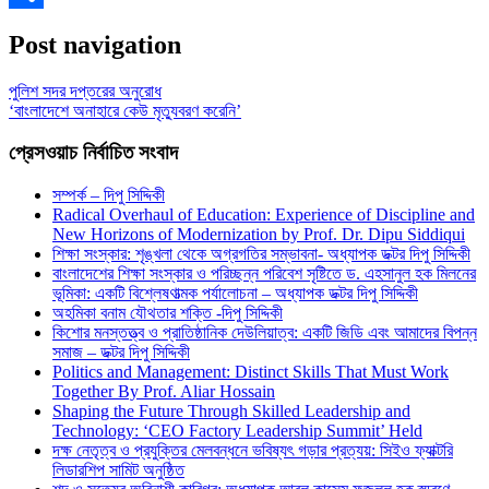
Share
Post navigation
পুলিশ সদর দপ্তরের অনুরোধ
‘বাংলাদেশে অনাহারে কেউ মৃত্যুবরণ করেনি’
প্রেসওয়াচ নির্বাচিত সংবাদ
সম্পর্ক – দিপু সিদ্দিকী
Radical Overhaul of Education: Experience of Discipline and
New Horizons of Modernization by Prof. Dr. Dipu Siddiqui
শিক্ষা সংস্কার: শৃঙ্খলা থেকে অগ্রগতির সম্ভাবনা- অধ্যাপক ডক্টর দিপু সিদ্দিকী
বাংলাদেশের শিক্ষা সংস্কার ও পরিচ্ছন্ন পরিবেশ সৃষ্টিতে ড. এহসানুল হক মিলনের
ভূমিকা: একটি বিশ্লেষণাত্মক পর্যালোচনা – অধ্যাপক ডক্টর দিপু সিদ্দিকী
অহমিকা বনাম যৌথতার শক্তি -দিপু সিদ্দিকী
কিশোর মনস্তত্ত্ব ও প্রাতিষ্ঠানিক দেউলিয়াত্ব: একটি জিডি এবং আমাদের বিপন্ন
সমাজ – ডক্টর দিপু সিদ্দিকী
Politics and Management: Distinct Skills That Must Work
Together By Prof. Aliar Hossain
Shaping the Future Through Skilled Leadership and
Technology: ‘CEO Factory Leadership Summit’ Held
দক্ষ নেতৃত্ব ও প্রযুক্তির মেলবন্ধনে ভবিষ্যৎ গড়ার প্রত্যয়: সিইও ফ্যাক্টরি
লিডারশিপ সামিট অনুষ্ঠিত