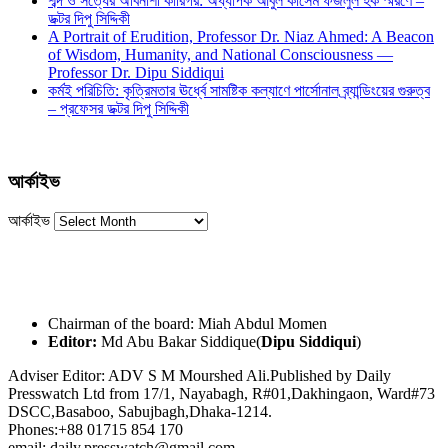
শব্দ ও সত্যের অবিনাশী কারিগর: অধ্যাপক আবুল কাসেম ফজলুল হক স্মরণে –
ডক্টর দিপু সিদ্দিকী
A Portrait of Erudition, Professor Dr. Niaz Ahmed: A Beacon
of Wisdom, Humanity, and National Consciousness —
Professor Dr. Dipu Siddiqui
কর্মই পরিচিতি: কৃত্রিমতার ঊর্ধ্বে সামষ্টিক কল্যাণে পার্সোনাল ব্র্যান্ডিংয়ের গুরুত্ব
– প্রফেসর ডক্টর দিপু সিদ্দিকী
আর্কাইভ
আর্কাইভ
Chairman of the board: Miah Abdul Momen
Editor:
Md Abu Bakar Siddique(
Dipu Siddiqui
)
Adviser Editor: ADV S M Mourshed Ali.Published by Daily
Presswatch Ltd from 17/1, Nayabagh, R#01,Dakhingaon, Ward#73
DSCC,Basaboo, Sabujbagh,Dhaka-1214.
Phones:+88 01715 854 170
email: daily.presswatch@gmail.com