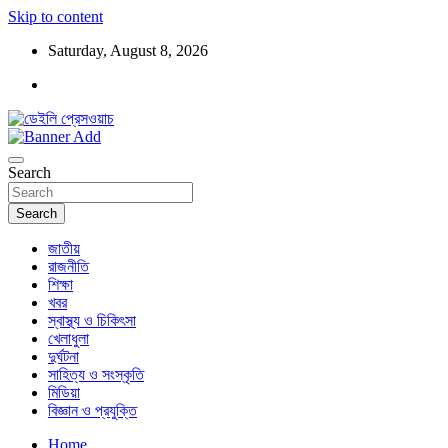
Skip to content
Saturday, August 8, 2026
ডেইলি প্রেসওয়াচ মুক্তিযুদ্ধের চেতনায় উদ্বুদ্ধ মুখপত্র
ডেইলি প্রেসওয়াচ
Search
Search
জাতীয়
রাজনীতি
শিক্ষা
খবর
স্বাস্থ্য ও চিকিৎসা
খেলাধুলা
দুর্ঘটনা
সাহিত্য ও সংস্কৃতি
মিডিয়া
বিজ্ঞান ও প্রযুক্তি
Home