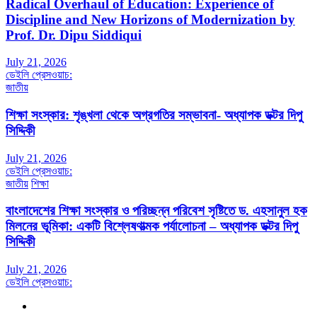
Radical Overhaul of Education: Experience of
Discipline and New Horizons of Modernization by
Prof. Dr. Dipu Siddiqui
July 21, 2026
ডেইলি প্রেসওয়াচ:
জাতীয়
শিক্ষা সংস্কার: শৃঙ্খলা থেকে অগ্রগতির সম্ভাবনা- অধ্যাপক ডক্টর দিপু
সিদ্দিকী
July 21, 2026
ডেইলি প্রেসওয়াচ:
জাতীয়
শিক্ষা
বাংলাদেশের শিক্ষা সংস্কার ও পরিচ্ছন্ন পরিবেশ সৃষ্টিতে ড. এহসানুল হক
মিলনের ভূমিকা: একটি বিশ্লেষণাত্মক পর্যালোচনা – অধ্যাপক ডক্টর দিপু
সিদ্দিকী
July 21, 2026
ডেইলি প্রেসওয়াচ: