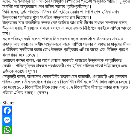
বলেন, ‘ভূমি-সংক্রান্ত দীর্ঘদিনের সমস্যাও নিষ্পত্তির প্রচেষ্টা অব্যাহত আছে। চুক্তির
অবশিষ্ট শর্ত বাস্তবায়নে শেখ হাসিনা সরকার প্রতিশ্রুতিবদ্ধ।
তিনি বলেন, দুর্গম পাহাড়ে শান্তির বার্তা ছড়িয়ে দেয়ার পাশাপাশি শেখ হাসিনা এখন
উন্নয়নের স্বর্ণদুয়ার খুলে সংকটকে সম্ভাবনায় রূপ দিয়েছেন।
উন্নয়নের সঙ্গে রাজনীতির সম্পর্ক নেই জানিয়ে আওয়ামী লীগের সাধারণ সম্পাদক বলেন,
উন্নয়ন সবার, উন্নয়নের ধারাকে ব্যাহত না করে দলমত নির্বিশেষে সবাইকে এগিয়ে আসতে
হবে।
সড়ক পরিবহন মন্ত্রী বলেন, পার্বত্য তিন জেলার সড়ক অবকাঠামো উন্নয়নের মাধ্যমে
রাজস্ব আয় বাড়ানোর অসীম সম্ভাবনাকে কাজে লাগিয়ে সরকার এ অঞ্চলের মানুষের জীবন
ও জীবিকার স্বকীয়তা বজায় রেখে উন্নয়ন প্রক্রিয়ায় এগিয়ে যাচ্ছে এবং বিভিন্ন প্রকল্প
বাস্তবায়ন করে চলেছে।
ওবায়দুল কাদের বলেন, এর আগে কোনো সরকারই পাহাড়ের উন্নয়নকে অগ্রাধিকার
দেয়নি। শান্তিচুক্তির মাধ্যমে প্রধানমন্ত্রী শেখ হাসিনা শান্তির পায়রা উড়িয়েছেন এবং
দুর্গমকে করেছেন সুগম।
সেতুমন্ত্রী বলেন, বাংলাদেশ সেনাবাহিনীর তত্ত্বাবধানে রাঙ্গামাটি, খাগড়াছড়ি এবং বান্দরবান
পার্বত্য জেলার সীমান্তঘেঁষে প্রায় ৩১৭ কিলোমিটার দীর্ঘ সড়ক নির্মাণকাজ এগিয়ে চলছে।
এর মধ্যে ১০০ কিলোমিটার লিংক রোড এবং ২১৭ কিলোমিটার সীমান্ত বরাবর কাজ দ্রুত
গতিতে এগিয়ে চলছে। (বাসস)
Share:
Facebook
Messenger