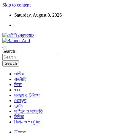
Skip to content
Saturday, August 8, 2026
ডেইলি প্রেসওয়াচ মুক্তিযুদ্ধের চেতনায় উদ্বুদ্ধ মুখপত্র
ডেইলি প্রেসওয়াচ
Search
Search
জাতীয়
রাজনীতি
শিক্ষা
খবর
স্বাস্থ্য ও চিকিৎসা
খেলাধুলা
দুর্ঘটনা
সাহিত্য ও সংস্কৃতি
মিডিয়া
বিজ্ঞান ও প্রযুক্তি
Home