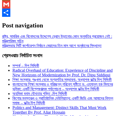
WhatsApp
Gmail
Share
Post navigation
রাষ্ট্র, সামরিক এবং বিনোদনের উদ্দেশ্যে ড্রোন উড়ানোর কোন অনুমতির প্রয়োজন নেই :
মন্ত্রিপরিষদ সচিব
মন্ত্রিসভায় সিটি কর্পোরেশন নির্বাচন মেয়াদের তিন মাস আগে অনুষ্ঠানের সিদ্ধান্ত
প্রেসওয়াচ নির্বাচিত সংবাদ
সম্পর্ক – দিপু সিদ্দিকী
Radical Overhaul of Education: Experience of Discipline and
New Horizons of Modernization by Prof. Dr. Dipu Siddiqui
শিক্ষা সংস্কার: শৃঙ্খলা থেকে অগ্রগতির সম্ভাবনা- অধ্যাপক ডক্টর দিপু সিদ্দিকী
বাংলাদেশের শিক্ষা সংস্কার ও পরিচ্ছন্ন পরিবেশ সৃষ্টিতে ড. এহসানুল হক মিলনের
ভূমিকা: একটি বিশ্লেষণাত্মক পর্যালোচনা – অধ্যাপক ডক্টর দিপু সিদ্দিকী
অহমিকা বনাম যৌথতার শক্তি -দিপু সিদ্দিকী
কিশোর মনস্তত্ত্ব ও প্রাতিষ্ঠানিক দেউলিয়াত্ব: একটি জিডি এবং আমাদের বিপন্ন
সমাজ – ডক্টর দিপু সিদ্দিকী
Politics and Management: Distinct Skills That Must Work
Together By Prof. Aliar Hossain