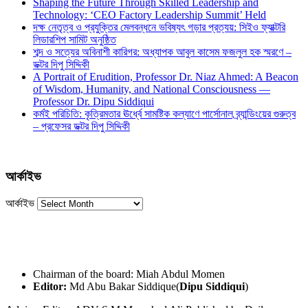
Shaping the Future Through Skilled Leadership and
Technology: ‘CEO Factory Leadership Summit’ Held
দক্ষ নেতৃত্ব ও প্রযুক্তির মেলবন্ধনে ভবিষ্যৎ গড়ার প্রত্যয়: সিইও ফ্যাক্টরি
লিডারশিপ সামিট অনুষ্ঠিত
শব্দ ও সত্যের অবিনাশী কারিগর: অধ্যাপক আবুল কাসেম ফজলুল হক স্মরণে –
ডক্টর দিপু সিদ্দিকী
A Portrait of Erudition, Professor Dr. Niaz Ahmed: A Beacon
of Wisdom, Humanity, and National Consciousness —
Professor Dr. Dipu Siddiqui
কর্মই পরিচিতি: কৃত্রিমতার ঊর্ধ্বে সামষ্টিক কল্যাণে পার্সোনাল ব্র্যান্ডিংয়ের গুরুত্ব
– প্রফেসর ডক্টর দিপু সিদ্দিকী
আর্কাইভ
আর্কাইভ
Chairman of the board: Miah Abdul Momen
Editor:
Md Abu Bakar Siddique(
Dipu Siddiqui
)