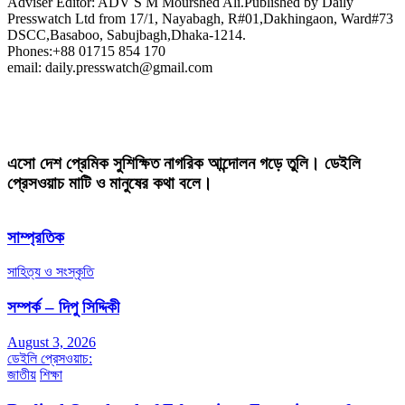
Adviser Editor: ADV S M Mourshed Ali.Published by Daily
Presswatch Ltd from 17/1, Nayabagh, R#01,Dakhingaon, Ward#73
DSCC,Basaboo, Sabujbagh,Dhaka-1214.
Phones:+88 01715 854 170
email: daily.presswatch@gmail.com
এসো দেশ প্রেমিক সুশিক্ষিত নাগরিক আন্দোলন গড়ে তুলি। ডেইলি
প্রেসওয়াচ মাটি ও মানুষের কথা বলে।
সাম্প্রতিক
সাহিত্য ও সংস্কৃতি
সম্পর্ক – দিপু সিদ্দিকী
August 3, 2026
ডেইলি প্রেসওয়াচ:
জাতীয়
শিক্ষা