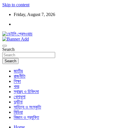
Skip to content
Friday, August 7, 2026
ডেইলি প্রেসওয়াচ মুক্তিযুদ্ধের চেতনায় উদ্বুদ্ধ মুখপত্র
ডেইলি প্রেসওয়াচ
Search
Search
জাতীয়
রাজনীতি
শিক্ষা
খবর
স্বাস্থ্য ও চিকিৎসা
খেলাধুলা
দুর্ঘটনা
সাহিত্য ও সংস্কৃতি
মিডিয়া
বিজ্ঞান ও প্রযুক্তি
Home