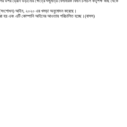
ের উপর ড্রোন উড়ানোর ক্ষেত্রে শুধুমাত্র বেসামরিক বিমান চলাচল কর্তৃপক্ষ কাছ থেকে
ারেশন) (সংশোধন) আইন, ২০২০ এর খসড়া অনুমোদন করেছে।
 করা হয় এবং এটি কোম্পানি আইনের আওতায় পরিচালিত হচ্ছে।(বাসস)