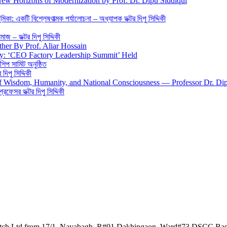
New Horizons of Modernization by Prof. Dr. Dipu Siddiqui
িকা: একটি বিশ্লেষণাত্মক পর্যালোচনা – অধ্যাপক ডক্টর দিপু সিদ্দিকী
জ – ডক্টর দিপু সিদ্দিকী
ther By Prof. Aliar Hossain
gy: ‘CEO Factory Leadership Summit’ Held
শিপ সামিট অনুষ্ঠিত
িপু সিদ্দিকী
 of Wisdom, Humanity, and National Consciousness — Professor Dr. Di
 প্রফেসর ডক্টর দিপু সিদ্দিকী
watch Ltd from 17/1, Nayabagh, R#01,Dakhingaon, Ward#73 DSCC,Ba