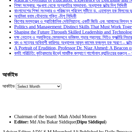
Radical Overhaul of Education: Experience of Discipline and 
শিক্ষা সংস্কার: শৃঙ্খলা থেকে অগ্রগতির সম্ভাবনা- অধ্যাপক ডক্টর দিপু সিদ্দিকী
বাংলাদেশের শিক্ষা সংস্কার ও পরিচ্ছন্ন পরিবেশ সৃষ্টিতে ড. এহসানুল হক মিলনের ভূম
অহমিকা বনাম যৌথতার শক্তি -দিপু সিদ্দিকী
কিশোর মনস্তত্ত্ব ও প্রাতিষ্ঠানিক দেউলিয়াত্ব: একটি জিডি এবং আমাদের বিপন্ন সমা
Politics and Management: Distinct Skills That Must Work Toge
Shaping the Future Through Skilled Leadership and Technolo
দক্ষ নেতৃত্ব ও প্রযুক্তির মেলবন্ধনে ভবিষ্যৎ গড়ার প্রত্যয়: সিইও ফ্যাক্টরি লিডার
শব্দ ও সত্যের অবিনাশী কারিগর: অধ্যাপক আবুল কাসেম ফজলুল হক স্মরণে – ডক্টর দ
A Portrait of Erudition, Professor Dr. Niaz Ahmed: A Beacon
কর্মই পরিচিতি: কৃত্রিমতার ঊর্ধ্বে সামষ্টিক কল্যাণে পার্সোনাল ব্র্যান্ডিংয়ের গুরুত্ব –
আর্কাইভ
আর্কাইভ
Chairman of the board: Miah Abdul Momen
Editor:
Md Abu Bakar Siddique(
Dipu Siddiqui
)
Adviser Editor: ADV S M Mourshed Ali.Published by Daily Press