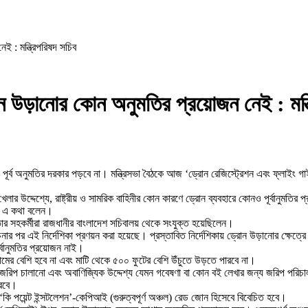
ই : মন্ত্রিপরিষদ সচিব
্রোন উড়ানোর কোন অনুমতির প্রয়োজন নেই : মন্ত
ন্য পূর্ব অনুমতির দরকার পড়বে না। মন্ত্রিসভা বৈঠকে আজ ‘ড্রোন রেজিস্ট্রেশন এবং ফ্লাইং
েলার উদ্দেশ্যে, রাষ্ট্রীয় ও সামরিক বাহিনীর কোন কারণে ড্রোন ব্যবহারে কোনও পূর্বানুমতি
িনি এ কথা বলেন।
সভার সহকর্মীরা রাজধানীর বাংলাদেশ সচিবালয় থেকে সংযুক্ত হয়েছিলেন।
 পর এই নির্দেশিকা প্রণয়ন করা হয়েছে। প্রস্তাবিত নির্দেশিকায় ড্রোন উড়ানোর ক্ষেত্রে 
র্বানুমতির প্রয়োজন নাই।
মের বেশি হবে না এবং মাটি থেকে ৫০০ ফুটের বেশি উঁচুতে উড়তে পারবে না।
জরিপ চালানো এবং অবাণিজ্যিক উদ্দেশ্য যেমন গবেষণা বা কোন বই লেখার জন্য জরিপ পরিচাল
করবে।
কি পয়েন্ট ইন্সটলেশন’-কেপিআই (গুরুত্বপূর্ণ অঞ্চল) রেড জোন হিসেবে বিবেচিত হবে।