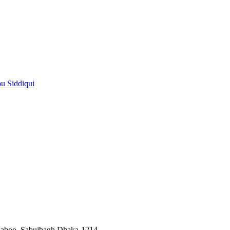
pu Siddiqui
saboo, Sabujbagh,Dhaka-1214.