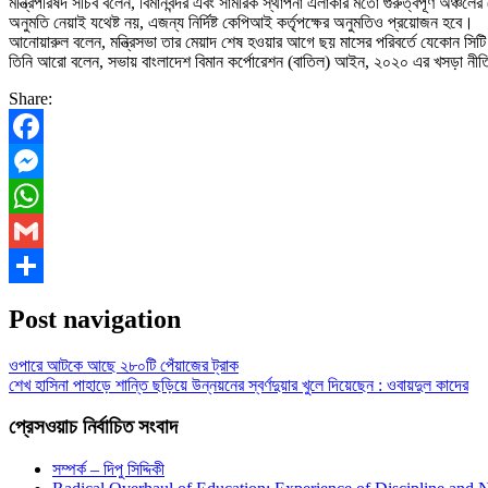
মন্ত্রিপরিষদ সচিব বলেন, বিমানবন্দর এবং সামরিক স্থাপনা এলাকার মতো গুরুত্বপূর্ণ অঞ্
অনুমতি নেয়াই যথেষ্ট নয়, এজন্য নির্দিষ্ট কেপিআই কর্তৃপক্ষের অনুমতিও প্রয়োজন হবে।
আনোয়ারুল বলেন, মন্ত্রিসভা তার মেয়াদ শেষ হওয়ার আগে ছয় মাসের পরিবর্তে যেকোন সিট
তিনি আরো বলেন, সভায় বাংলাদেশ বিমান কর্পোরেশন (বাতিল) আইন, ২০২০ এর খসড়া নীত
Share:
Facebook
Messenger
WhatsApp
Gmail
Share
Post navigation
ওপারে আটকে আছে ২৮০টি পেঁয়াজের ট্রাক
শেখ হাসিনা পাহাড়ে শান্তি ছড়িয়ে উন্নয়নের স্বর্ণদুয়ার খুলে দিয়েছেন : ওবায়দুল কাদের
প্রেসওয়াচ নির্বাচিত সংবাদ
সম্পর্ক – দিপু সিদ্দিকী