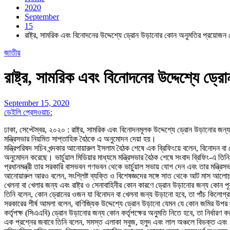
2020
September
15
রাষ্ট্র, সামরিক এবং বিনোদনের উদ্দেশ্যে ড্রোন উড়ানোর কোন অনুমতির প্রয়োজন নে
জাতীয়
রাষ্ট্র, সামরিক এবং বিনোদনের উদ্দেশ্যে ড
September 15, 2020
ডেইলি প্রেসওয়াচ:
ঢাকা, সেপ্টেম্বর, ২০২০ : রাষ্ট্র, সামরিক এবং বিনোদনমূলক উদ্দেশ্যে ড্রোন উড়ানোর জ
মন্ত্রিসভার নিয়মিত সাপ্তাহিক বৈঠকে এ অনুমোদন দেয়া হয়।
মন্ত্রিপরিষদ সচিব খন্দকার আনোয়ারুল ইসলাম বৈঠক শেষে এক ব্রিফিংয়ে বলেন, বিনোদন বা খ
অনুমোদন করেছে। ভার্চুয়াল মিডিয়ার মাধ্যমে মন্ত্রিসভার বৈঠক শেষে সংবাদ ব্রিফিং-এ ত
প্রধানমন্ত্রী তার সরকারি বাসভবন গণভবন থেকে ভার্চুয়াল সভায় যোগ দেন এবং তার মন্ত্রি
আনোয়ারুল আরও বলেন, সংশ্লিষ্ট ব্যক্তি ও বিশেষজ্ঞদের সঙ্গে সাত থেকে আট মাস আলোচনার
খেলনা বা খেলার জন্য এবং রাষ্ট্র ও সেনাবাহিনীর কোন কারণে ড্রোন উড়ানোর জন্য কোন পূ
তিনি বলেন, কোন ড্রোনের ওজন যা বিনোদন বা খেলনা জন্য উড়ানো হবে, তা পাঁচ কিলোগ্রা
সরকারের শীর্ষ আমলা বলেন, বাণিজ্যিক উদ্দেশ্যে ড্রোন উড়ানো যেমন যে কোন জমির উপর 
কর্তৃপক্ষ (সিএএবি) ড্রোন উড়ানোর জন্য কোন কর্তৃপক্ষের অনুমতি নিতে হবে, তা নির্ধারণ 
এক প্রশ্নের জবাবে তিনি বলেন, সমস্ত এলাকা সবুজ, হলুদ এবং লাল অঞ্চলে বিভক্ত এবং ‘