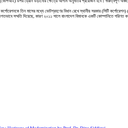
চলের (কেপিআই) উপর ড্রোন উড়ানোর ক্ষেত্রে আগাম অনুমতির প্রয়োজন হবে। গুরুত্বপূর্ণ অঞ্চল
ি কর্পোরেশনকে তিন মাসের মধ্যে ভোটগ্রহণের বিধান রেখে স্থানীয় সরকার (সিটি কর্পে
িগতভাবে সম্মতি দিয়েছে, কারণ ২০১১ সালে বাংলাদেশ বিমানকে একটি কোম্পানিতে পরিণত