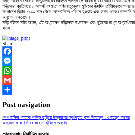
খসড়া আইনে মেয়র ও কাউন্সিলরদের দায়িত্ব পালনকালে বার্ষিক ছুটির মেয়াদ ৩ মাস থেকে কমি
মন্ত্রিসভা প্রতিবছর ৮ আগস্ট বঙ্গমাতা ফজিলাতুন্নেসা মুজিবের জন্মদিন রাষ্ট্রীয়ভাবে পা
বাংলাদেশ বিমান ১৯১১ সাল থেকে কোম্পানিতে পরিণত হওয়ায় এবং তখন থেকে কোম্পানি আই
অনুমোদন করেছে।
মন্ত্রিপরিষদ সচিব বলেন, এই অধ্যাদেশ মন্ত্রিসভা বাংলাদেশ এবং ভুটানের মধ্যে অগ্রাধিক
বাসস।
Share:
Facebook
Messenger
WhatsApp
Gmail
Share
Post navigation
শেখ হাসিনা পাহাড়ে শান্তি ছড়িয়ে উন্নয়নের স্বর্ণদুয়ার খুলে দিয়েছেন : ওবায়দুল কাদের
অবহেলা কারণে তীব্র করোনা ঝুঁকিতে তরুণরা
প্রেসওয়াচ নির্বাচিত সংবাদ