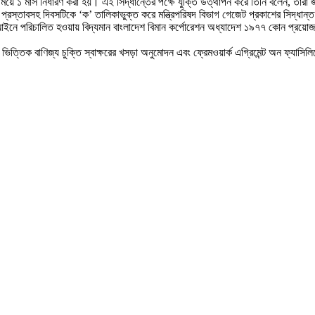
য়ে ১ মাস নির্ধারণ করা হয়। এই সিদ্ধান্তের পক্ষে যুক্তি উত্থাপন করে তিনি বলেন, তারা 
লনের প্রস্তাবসহ দিবসটিকে ‘ক’ তালিকাভুক্ত করে মন্ত্রিপরিষদ বিভাগ গেজেট প্রকাশের সিদ্ধ
নে পরিচালিত হওয়ায় বিদ্যমান বাংলাদেশ বিমান কর্পোরেশন অধ্যাদেশ ১৯৭৭ কোন প্রয়োজন 
ার ভিত্তিক বাণিজ্য চুক্তি স্বাক্ষরের খসড়া অনুমোদন এবং ফ্রেমওয়ার্ক এগ্রিমেন্ট অন ফ্যা