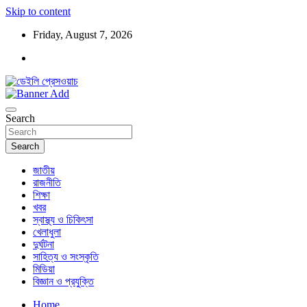
Skip to content
Friday, August 7, 2026
ডেইলি প্রেসওয়াচ মুক্তিযুদ্ধের চেতনায় উদ্বুদ্ধ মুখপত্র
ডেইলি প্রেসওয়াচ
Search
Search
জাতীয়
রাজনীতি
শিক্ষা
খবর
স্বাস্থ্য ও চিকিৎসা
খেলাধুলা
দুর্ঘটনা
সাহিত্য ও সংস্কৃতি
মিডিয়া
বিজ্ঞান ও প্রযুক্তি
Home