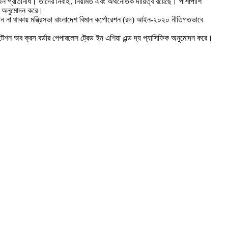
জন প্রতিনিধি। তাদের নির্বাহী, নিয়মিত এবং অর্থনৈতিক দায়িত্ব রয়েছে। পাশাপাশি
ান্ত অনুমোদন করে।
না থাকায় মন্ত্রিসভা বাংলাদেশ বিমান কর্পোরেশন (রদ) আইন-২০২০ নীতিগতভাবে
সিলিটেশন অব ক্রস বর্ডার পেপারলেস ট্রেড ইন এশিয়া এন্ড দ্য প্যাসিফিক অনুমোদন করে।