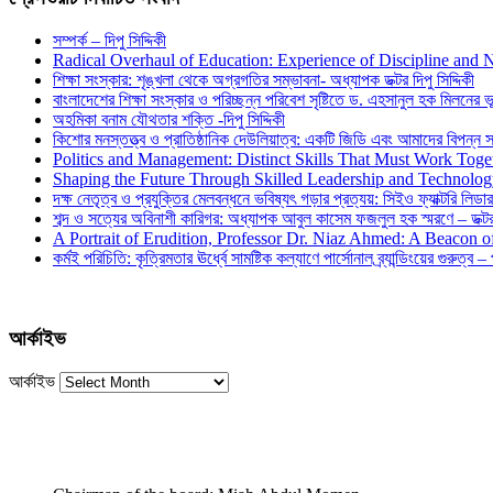
সম্পর্ক – দিপু সিদ্দিকী
Radical Overhaul of Education: Experience of Discipline and 
শিক্ষা সংস্কার: শৃঙ্খলা থেকে অগ্রগতির সম্ভাবনা- অধ্যাপক ডক্টর দিপু সিদ্দিকী
বাংলাদেশের শিক্ষা সংস্কার ও পরিচ্ছন্ন পরিবেশ সৃষ্টিতে ড. এহসানুল হক মিলনের ভূম
অহমিকা বনাম যৌথতার শক্তি -দিপু সিদ্দিকী
কিশোর মনস্তত্ত্ব ও প্রাতিষ্ঠানিক দেউলিয়াত্ব: একটি জিডি এবং আমাদের বিপন্ন সমা
Politics and Management: Distinct Skills That Must Work Toge
Shaping the Future Through Skilled Leadership and Technolo
দক্ষ নেতৃত্ব ও প্রযুক্তির মেলবন্ধনে ভবিষ্যৎ গড়ার প্রত্যয়: সিইও ফ্যাক্টরি লিডার
শব্দ ও সত্যের অবিনাশী কারিগর: অধ্যাপক আবুল কাসেম ফজলুল হক স্মরণে – ডক্টর দ
A Portrait of Erudition, Professor Dr. Niaz Ahmed: A Beacon
কর্মই পরিচিতি: কৃত্রিমতার ঊর্ধ্বে সামষ্টিক কল্যাণে পার্সোনাল ব্র্যান্ডিংয়ের গুরুত্ব –
আর্কাইভ
আর্কাইভ