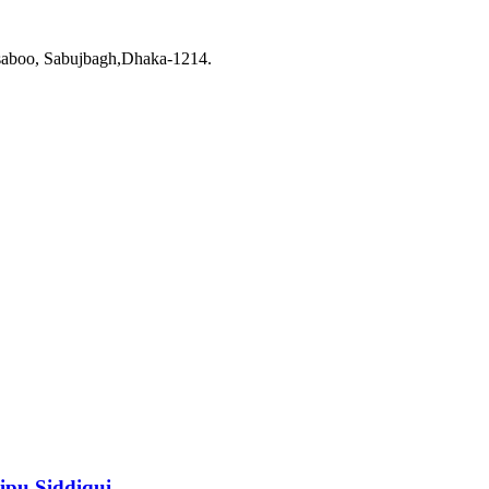
saboo, Sabujbagh,Dhaka-1214.
ipu Siddiqui