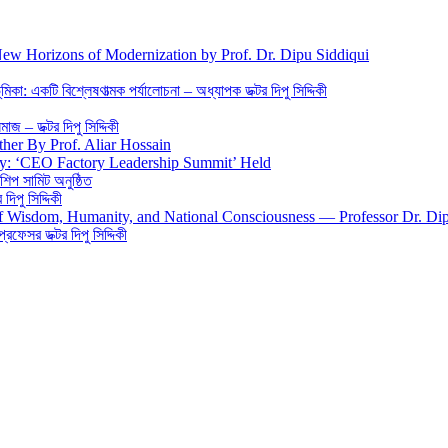
New Horizons of Modernization by Prof. Dr. Dipu Siddiqui
িকা: একটি বিশ্লেষণাত্মক পর্যালোচনা – অধ্যাপক ডক্টর দিপু সিদ্দিকী
জ – ডক্টর দিপু সিদ্দিকী
ther By Prof. Aliar Hossain
gy: ‘CEO Factory Leadership Summit’ Held
শিপ সামিট অনুষ্ঠিত
িপু সিদ্দিকী
 of Wisdom, Humanity, and National Consciousness — Professor Dr. Di
 প্রফেসর ডক্টর দিপু সিদ্দিকী