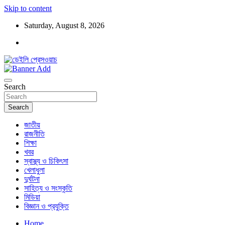
Skip to content
Saturday, August 8, 2026
ডেইলি প্রেসওয়াচ মুক্তিযুদ্ধের চেতনায় উদ্বুদ্ধ মুখপত্র
ডেইলি প্রেসওয়াচ
Search
Search
জাতীয়
রাজনীতি
শিক্ষা
খবর
স্বাস্থ্য ও চিকিৎসা
খেলাধুলা
দুর্ঘটনা
সাহিত্য ও সংস্কৃতি
মিডিয়া
বিজ্ঞান ও প্রযুক্তি
Home