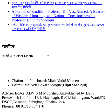
শব্দ ও সত্যের অবিনাশী কারিগর: অধ্যাপক আবুল কাসেম ফজলুল হক স্মরণে –
ডক্টর দিপু সিদ্দিকী
A Portrait of Erudition, Professor Dr. Niaz Ahmed: A Beacon
of Wisdom, Humanity, and National Consciousness —
Professor Dr. Dipu Siddiqui
কর্মই পরিচিতি: কৃত্রিমতার ঊর্ধ্বে সামষ্টিক কল্যাণে পার্সোনাল ব্র্যান্ডিংয়ের গুরুত্ব
– প্রফেসর ডক্টর দিপু সিদ্দিকী
আর্কাইভ
আর্কাইভ
Chairman of the board: Miah Abdul Momen
Editor:
Md Abu Bakar Siddique(
Dipu Siddiqui
)
Adviser Editor: ADV S M Mourshed Ali.Published by Daily
Presswatch Ltd from 17/1, Nayabagh, R#01,Dakhingaon, Ward#73
DSCC,Basaboo, Sabujbagh,Dhaka-1214.
Phones:+88 01715 854 170