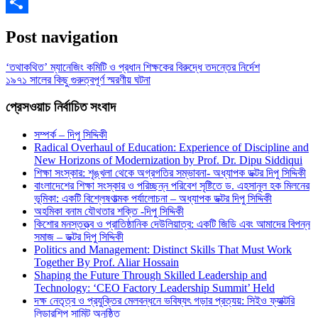
Gmail
Share
Post navigation
‘তথাকথিত’ ম্যানেজিং কমিটি ও প্রধান শিক্ষকের বিরুদ্ধে তদন্তের নির্দেশ
১৯৭১ সালের কিছু গুরুত্বপূর্ণ স্মরণীয় ঘটনা
প্রেসওয়াচ নির্বাচিত সংবাদ
সম্পর্ক – দিপু সিদ্দিকী
Radical Overhaul of Education: Experience of Discipline and
New Horizons of Modernization by Prof. Dr. Dipu Siddiqui
শিক্ষা সংস্কার: শৃঙ্খলা থেকে অগ্রগতির সম্ভাবনা- অধ্যাপক ডক্টর দিপু সিদ্দিকী
বাংলাদেশের শিক্ষা সংস্কার ও পরিচ্ছন্ন পরিবেশ সৃষ্টিতে ড. এহসানুল হক মিলনের
ভূমিকা: একটি বিশ্লেষণাত্মক পর্যালোচনা – অধ্যাপক ডক্টর দিপু সিদ্দিকী
অহমিকা বনাম যৌথতার শক্তি -দিপু সিদ্দিকী
কিশোর মনস্তত্ত্ব ও প্রাতিষ্ঠানিক দেউলিয়াত্ব: একটি জিডি এবং আমাদের বিপন্ন
সমাজ – ডক্টর দিপু সিদ্দিকী
Politics and Management: Distinct Skills That Must Work
Together By Prof. Aliar Hossain
Shaping the Future Through Skilled Leadership and
Technology: ‘CEO Factory Leadership Summit’ Held
দক্ষ নেতৃত্ব ও প্রযুক্তির মেলবন্ধনে ভবিষ্যৎ গড়ার প্রত্যয়: সিইও ফ্যাক্টরি
লিডারশিপ সামিট অনুষ্ঠিত