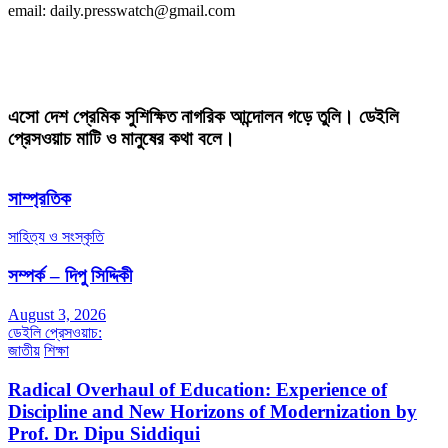
email: daily.presswatch@gmail.com
এসো দেশ প্রেমিক সুশিক্ষিত নাগরিক আন্দোলন গড়ে তুলি। ডেইলি
প্রেসওয়াচ মাটি ও মানুষের কথা বলে।
সাম্প্রতিক
সাহিত্য ও সংস্কৃতি
সম্পর্ক – দিপু সিদ্দিকী
August 3, 2026
ডেইলি প্রেসওয়াচ:
জাতীয়
শিক্ষা
Radical Overhaul of Education: Experience of
Discipline and New Horizons of Modernization by
Prof. Dr. Dipu Siddiqui