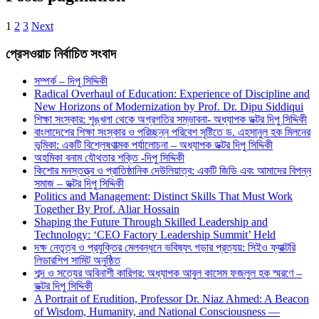
1
2
3
Next
প্রেসওয়াচ নির্বাচিত সংবাদ
সম্পর্ক – দিপু সিদ্দিকী
Radical Overhaul of Education: Experience of Discipline and
New Horizons of Modernization by Prof. Dr. Dipu Siddiqui
শিক্ষা সংস্কার: শৃঙ্খলা থেকে অগ্রগতির সম্ভাবনা- অধ্যাপক ডক্টর দিপু সিদ্দিকী
বাংলাদেশের শিক্ষা সংস্কার ও পরিচ্ছন্ন পরিবেশ সৃষ্টিতে ড. এহসানুল হক মিলনের
ভূমিকা: একটি বিশ্লেষণাত্মক পর্যালোচনা – অধ্যাপক ডক্টর দিপু সিদ্দিকী
অহমিকা বনাম যৌথতার শক্তি -দিপু সিদ্দিকী
কিশোর মনস্তত্ত্ব ও প্রাতিষ্ঠানিক দেউলিয়াত্ব: একটি জিডি এবং আমাদের বিপন্ন
সমাজ – ডক্টর দিপু সিদ্দিকী
Politics and Management: Distinct Skills That Must Work
Together By Prof. Aliar Hossain
Shaping the Future Through Skilled Leadership and
Technology: ‘CEO Factory Leadership Summit’ Held
দক্ষ নেতৃত্ব ও প্রযুক্তির মেলবন্ধনে ভবিষ্যৎ গড়ার প্রত্যয়: সিইও ফ্যাক্টরি
লিডারশিপ সামিট অনুষ্ঠিত
শব্দ ও সত্যের অবিনাশী কারিগর: অধ্যাপক আবুল কাসেম ফজলুল হক স্মরণে –
ডক্টর দিপু সিদ্দিকী
A Portrait of Erudition, Professor Dr. Niaz Ahmed: A Beacon
of Wisdom, Humanity, and National Consciousness —