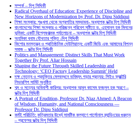
সম্পর্ক – দিপু সিদ্দিকী
Radical Overhaul of Education: Experience of Discipline and
New Horizons of Modernization by Prof. Dr. Dipu Siddiqui
শিক্ষা সংস্কার: শৃঙ্খলা থেকে অগ্রগতির সম্ভাবনা- অধ্যাপক ডক্টর দিপু সিদ্দিকী
বাংলাদেশের শিক্ষা সংস্কার ও পরিচ্ছন্ন পরিবেশ সৃষ্টিতে ড. এহসানুল হক মিলনের
ভূমিকা: একটি বিশ্লেষণাত্মক পর্যালোচনা – অধ্যাপক ডক্টর দিপু সিদ্দিকী
অহমিকা বনাম যৌথতার শক্তি -দিপু সিদ্দিকী
কিশোর মনস্তত্ত্ব ও প্রাতিষ্ঠানিক দেউলিয়াত্ব: একটি জিডি এবং আমাদের বিপন্ন
সমাজ – ডক্টর দিপু সিদ্দিকী
Politics and Management: Distinct Skills That Must Work
Together By Prof. Aliar Hossain
Shaping the Future Through Skilled Leadership and
Technology: ‘CEO Factory Leadership Summit’ Held
দক্ষ নেতৃত্ব ও প্রযুক্তির মেলবন্ধনে ভবিষ্যৎ গড়ার প্রত্যয়: সিইও ফ্যাক্টরি
লিডারশিপ সামিট অনুষ্ঠিত
শব্দ ও সত্যের অবিনাশী কারিগর: অধ্যাপক আবুল কাসেম ফজলুল হক স্মরণে –
ডক্টর দিপু সিদ্দিকী
A Portrait of Erudition, Professor Dr. Niaz Ahmed: A Beacon
of Wisdom, Humanity, and National Consciousness —
Professor Dr. Dipu Siddiqui
কর্মই পরিচিতি: কৃত্রিমতার ঊর্ধ্বে সামষ্টিক কল্যাণে পার্সোনাল ব্র্যান্ডিংয়ের গুরুত্ব
– প্রফেসর ডক্টর দিপু সিদ্দিকী