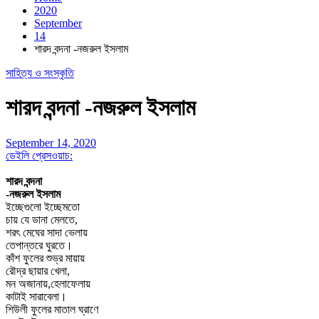
2020
September
14
শারদ বন্দনা -নজরুল ইসলাম
সাহিত্য ও সংস্কৃতি
শারদ বন্দনা -নজরুল ইসলাম
September 14, 2020
ডেইলি প্রেসওয়াচ:
শারদ বন্দনা
-নজরুল ইসলাম
ইচ্ছেগুলো ইচ্ছেমতো
চায় যে ডানা মেলতে,
শরৎ মেঘের সাদা ভেলায়
তেপান্তরে ঘুরতে।
কাঁশ ফুলের শুভ্র মায়ায়
রৌদ্র ছায়ার খেলা,
মন অজানায়,
হেলাফেলায়
কাটাই সারাবেলা।
শিউলী ফুলের মাতাল ঘ্রাণে