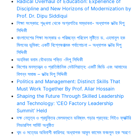
Radical Overhaul of Education: Experience of
Discipline and New Horizons of Modernization by
Prof. Dr. Dipu Siddiqui
শিক্ষা সংস্কার: শৃঙ্খলা থেকে অগ্রগতির সম্ভাবনা- অধ্যাপক ডক্টর দিপু
সিদ্দিকী
বাংলাদেশের শিক্ষা সংস্কার ও পরিচ্ছন্ন পরিবেশ সৃষ্টিতে ড. এহসানুল হক
মিলনের ভূমিকা: একটি বিশ্লেষণাত্মক পর্যালোচনা – অধ্যাপক ডক্টর দিপু
সিদ্দিকী
অহমিকা বনাম যৌথতার শক্তি -দিপু সিদ্দিকী
কিশোর মনস্তত্ত্ব ও প্রাতিষ্ঠানিক দেউলিয়াত্ব: একটি জিডি এবং আমাদের
বিপন্ন সমাজ – ডক্টর দিপু সিদ্দিকী
Politics and Management: Distinct Skills That
Must Work Together By Prof. Aliar Hossain
Shaping the Future Through Skilled Leadership
and Technology: ‘CEO Factory Leadership
Summit’ Held
দক্ষ নেতৃত্ব ও প্রযুক্তির মেলবন্ধনে ভবিষ্যৎ গড়ার প্রত্যয়: সিইও ফ্যাক্টরি
লিডারশিপ সামিট অনুষ্ঠিত
শব্দ ও সত্যের অবিনাশী কারিগর: অধ্যাপক আবুল কাসেম ফজলুল হক স্মরণে