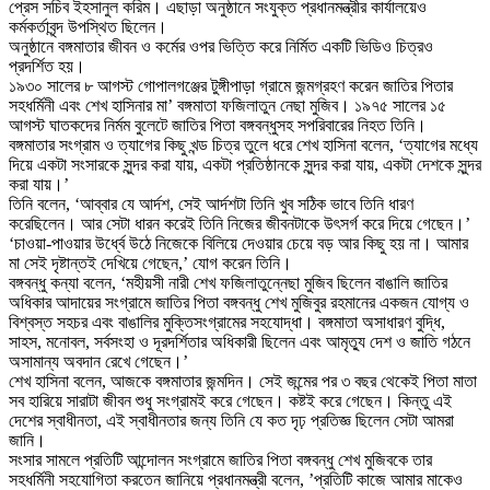
প্রেস সচিব ইহসানুল করিম। এছাড়া অনুষ্ঠানে সংযুক্ত প্রধানমন্ত্রীর কার্যালয়েও
কর্মকর্তাবৃন্দ উপস্থিত ছিলেন।
অনুষ্ঠানে বঙ্গমাতার জীবন ও কর্মের ওপর ভিত্তি করে নির্মিত একটি ভিডিও চিত্রও
প্রদর্শিত হয়।
১৯৩০ সালের ৮ আগস্ট গোপালগঞ্জের টুঙ্গীপাড়া গ্রামে জন্মগ্রহণ করেন জাতির পিতার
সহধর্মিনী এবং শেখ হাসিনার মা’ বঙ্গমাতা ফজিলাতুন নেছা মুজিব। ১৯৭৫ সালের ১৫
আগস্ট ঘাতকদের নির্মম বুলেটে জাতির পিতা বঙ্গবন্ধুসহ সপরিবারের নিহত তিনি।
বঙ্গমাতার সংগ্রাম ও ত্যাগের কিছু খন্ড চিত্র তুলে ধরে শেখ হাসিনা বলেন, ‘ত্যাগের মধ্যে
দিয়ে একটা সংসারকে সুন্দর করা যায়, একটা প্রতিষ্ঠানকে সুন্দর করা যায়, একটা দেশকে সুন্দর
করা যায়।’
তিনি বলেন, ‘আব্বার যে আর্দশ, সেই আর্দশটা তিনি খুব সঠিক ভাবে তিনি ধারণ
করেছিলেন। আর সেটা ধারন করেই তিনি নিজের জীবনটাকে উৎসর্গ করে দিয়ে গেছেন।’
‘চাওয়া-পাওয়ার উর্ধ্বে উঠে নিজেকে বিলিয়ে দেওয়ার চেয়ে বড় আর কিছু হয় না। আমার
মা সেই দৃষ্টান্তই দেখিয়ে গেছেন,’ যোগ করেন তিনি।
বঙ্গবন্ধু কন্যা বলেন, ‘মহীয়সী নারী শেখ ফজিলাতুন্নেছা মুজিব ছিলেন বাঙালি জাতির
অধিকার আদায়ের সংগ্রামে জাতির পিতা বঙ্গবন্ধু শেখ মুজিবুর রহমানের একজন যোগ্য ও
বিশ্বস্ত সহচর এবং বাঙালির মুক্তিসংগ্রামের সহযোদ্ধা। বঙ্গমাতা অসাধারণ বুদ্ধি,
সাহস, মনোবল, সর্বসংহা ও দূরদর্শিতার অধিকারী ছিলেন এবং আমৃত্যু দেশ ও জাতি গঠনে
অসামান্য অবদান রেখে গেছেন।’
শেখ হাসিনা বলেন, আজকে বঙ্গমাতার জন্মদিন। সেই জন্মের পর ৩ বছর থেকেই পিতা মাতা
সব হারিয়ে সারাটা জীবন শুধু সংগ্রামই করে গেছেন। কষ্টই করে গেছেন। কিন্তু এই
দেশের স্বাধীনতা, এই স্বাধীনতার জন্য তিনি যে কত দৃঢ় প্রতিজ্ঞ ছিলেন সেটা আমরা
জানি।
সংসার সামলে প্রতিটি আন্দোলন সংগ্রামে জাতির পিতা বঙ্গবন্ধু শেখ মুজিবকে তার
সহধর্মিনী সহযোগিতা করতেন জানিয়ে প্রধানমন্ত্রী বলেন, ’প্রতিটি কাজে আমার মাকেও