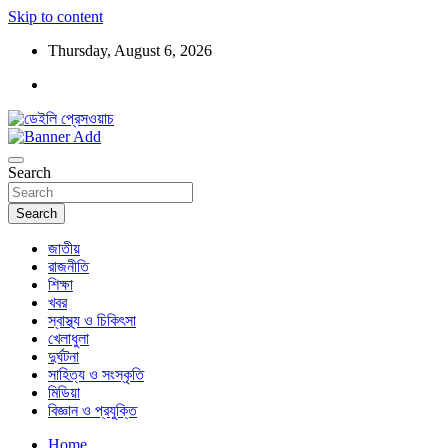
Skip to content
Thursday, August 6, 2026
ডেইলি প্রেসওয়াচ মুক্তিযুদ্ধের চেতনায় উদ্বুদ্ধ মুখপত্র
ডেইলি প্রেসওয়াচ
Search
Search
জাতীয়
রাজনীতি
শিক্ষা
খবর
স্বাস্থ্য ও চিকিৎসা
খেলাধুলা
দুর্ঘটনা
সাহিত্য ও সংস্কৃতি
মিডিয়া
বিজ্ঞান ও প্রযুক্তি
Home