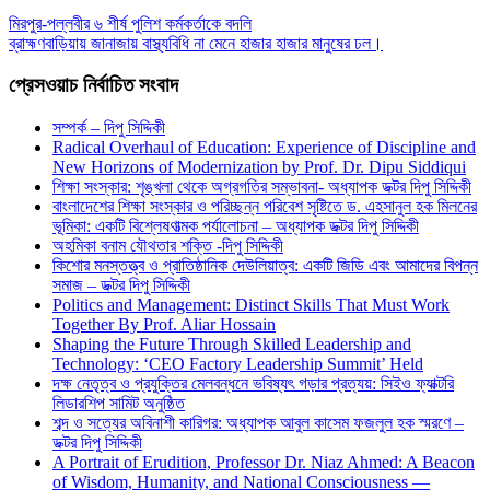
মিরপুর-পল্লবীর ৬ শীর্ষ পুলিশ কর্মকর্তাকে বদলি
ব্রাহ্মণবাড়িয়ায় জানাজায় বাস্থ্যবিধি না মেনে হাজার হাজার মানুষের ঢল।
প্রেসওয়াচ নির্বাচিত সংবাদ
সম্পর্ক – দিপু সিদ্দিকী
Radical Overhaul of Education: Experience of Discipline and
New Horizons of Modernization by Prof. Dr. Dipu Siddiqui
শিক্ষা সংস্কার: শৃঙ্খলা থেকে অগ্রগতির সম্ভাবনা- অধ্যাপক ডক্টর দিপু সিদ্দিকী
বাংলাদেশের শিক্ষা সংস্কার ও পরিচ্ছন্ন পরিবেশ সৃষ্টিতে ড. এহসানুল হক মিলনের
ভূমিকা: একটি বিশ্লেষণাত্মক পর্যালোচনা – অধ্যাপক ডক্টর দিপু সিদ্দিকী
অহমিকা বনাম যৌথতার শক্তি -দিপু সিদ্দিকী
কিশোর মনস্তত্ত্ব ও প্রাতিষ্ঠানিক দেউলিয়াত্ব: একটি জিডি এবং আমাদের বিপন্ন
সমাজ – ডক্টর দিপু সিদ্দিকী
Politics and Management: Distinct Skills That Must Work
Together By Prof. Aliar Hossain
Shaping the Future Through Skilled Leadership and
Technology: ‘CEO Factory Leadership Summit’ Held
দক্ষ নেতৃত্ব ও প্রযুক্তির মেলবন্ধনে ভবিষ্যৎ গড়ার প্রত্যয়: সিইও ফ্যাক্টরি
লিডারশিপ সামিট অনুষ্ঠিত
শব্দ ও সত্যের অবিনাশী কারিগর: অধ্যাপক আবুল কাসেম ফজলুল হক স্মরণে –
ডক্টর দিপু সিদ্দিকী
A Portrait of Erudition, Professor Dr. Niaz Ahmed: A Beacon
of Wisdom, Humanity, and National Consciousness —