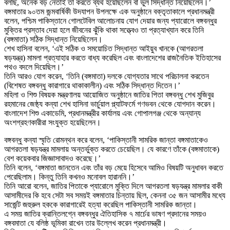
বলছি, অনেক বড় নেতাই তা করতে ব্যর্থ হয়েছিলেন বা ভুল সিদ্ধান্ত নিয়েছিলেন।’
বঙ্গমাতার ৯০তম জন্মবার্ষিকী উদযাপন উপলক্ষে এক অনুষ্ঠানে বক্তৃতাকালে প্রধানমন্ত্রী
বলেন, পশ্চিম পাকিস্তানে গোলটেবিল আলোচনায় যোগ দেয়ার জন্য প্যারোলে বঙ্গবন্ধুর
মুক্তির প্রস্তাব দেয়া হলে জীবনের ঝুঁকি থাকা সত্ত্বেও তা প্রত্যাখ্যান করে তিনি
(বঙ্গমাতা) সঠিক সিদ্ধান্ত নিয়েছিলেন।
শেখ হাসিনা বলেন, ‘এই সঠিক ও সময়োচিত সিদ্ধান্ত আইয়ুব খানকে (আগরতলা
ষড়যন্ত্র) মামলা প্রত্যাহার করতে বাধ্য করেছিল এবং বাংলাদেশের রাজনৈতিক ইতিহাসের
পথও বদলে দিয়েছিল।’
তিনি আরও যোগ করেন, ‘তিনি (বঙ্গমাতা) দলকে যোগ্যতার সাথে পরিচালনা করতেন
(বিশেষত বঙ্গবন্ধু কারাগারে থাকাকালীন) এবং সঠিক সিদ্ধান্ত দিতেন।’
মহিলা ও শিশু বিষয়ক মন্ত্রণালয় আয়োজিত অনুষ্ঠানে জাতির পিতা বঙ্গবন্ধু শেখ মুজিবুর
রহমানের জেষ্ঠ্য কন্যা শেখ হাসিনা ভার্চুয়াল প্ল্যাটফর্মে গণভবন থেকে যোগদান করেন।
বাংলাদেশ শিশু একাডেমি, প্রধানমন্ত্রীর কার্যালয় এবং গোপালগঞ্জ থেকে অন্যান্য
অংশগ্রহণকারীরা সংযুক্ত হয়েছিলেন।
বঙ্গবন্ধু কন্যা স্মৃতি রোমন্থন করে বলেন, ‘পাকিস্তানী সামরিক জান্তা বঙ্গমাতাকেও
আগরতলা ষড়যন্ত্র মামলায় অন্তর্ভুক্ত করতে চেয়েছিল। যে কারণে তাঁকে (বঙ্গমাতাকে)
বেশ কয়েকবার জিজ্ঞাসাবাদও করেছে।’
তিনি বলেন, ‘বঙ্গমাতা জানতেন এবং তাঁর বড় মেয়ে হিসেবে আমিও বিষয়টি অনুধাবন করতে
পেরেছিলাম। কিন্তু তিনি কখনও মনোবল হারাননি।’
তিনি আরো বলেন, জাতির পিতাকে প্যারোলে মুক্তি দিলে আগরতলা ষড়যন্ত্র মামলার বাকী
আসামীদের কি হবে সেটা সব সময়ই বঙ্গমাতার চিন্তায় ছিল, কেননা ৩৫ জন আসামীর মধ্যে
সার্জেন্ট জহুরুল হককে কারাগারেই হত্যা করেছিল পাকিস্তানী সামরিক জান্তা।
এ সময় জাতির ক্রান্তিলগ্নে বঙ্গবন্ধুর ঐতিহাসিক ৭ মার্চের ভাষণ প্রদানের সময়ও
বঙ্গবমাতা যে বলিষ্ঠ ভূমিকা রাখেন তার উল্লেখ করেন প্রধানমন্ত্রী।