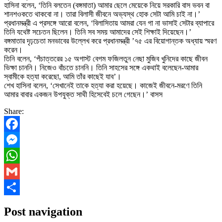
হাসিনা বলেন, ‘তিনি বলতেন (বঙ্গমাতা) আমার ছেলে মেয়েকে নিয়ে সরকারি বাস ভবন বা
শানশওকতে থাকবো না। তারা বিলাসী জীবনে অভ্যস্থ হোক সেটা আমি চাই না।’
প্রধানমন্ত্রী এ প্রসঙ্গে আরো বলেন, ‘বিলাসিতায় আমরা যেন গা না ভাসাই সেটার ব্যাপারে
তিনি যথেষ্ট সচেতন ছিলেন। তিনি সব সময় আমাদের সেই শিক্ষাই দিয়েছেন।’
বঙ্গমাতার দৃঢ়চেতা মনভাবের উল্লেখ করে প্রধানমন্ত্রী ’৭৫ এর বিয়োগান্তক অধ্যায় স্মরণ
করেন।
তিনি বলেন, ‘পঁচাত্তরের ১৫ অগাস্ট বেগম ফজিলতুন নেছা মুজিব খুনিদের কাছে জীবন
ভিক্ষা চাননি। নিজেও বাঁচতে চাননি। তিনি সাহসের সঙ্গে একথাই বলেছেন-আমার
স্বামীকে হত্যা করেছো, আমি তাঁর কাছেই যাব’।
শেখ হাসিনা বলেন, ‘সেখানেই তাকে হত্যা করা হয়েছে। কাজেই জীবনে-মরণে তিনি
আমার বাবার একজন উপযুক্ত সাথী হিসেবেই চলে গেছেন।’ বাসস
Share:
Facebook
Messenger
WhatsApp
Gmail
Share
Post navigation