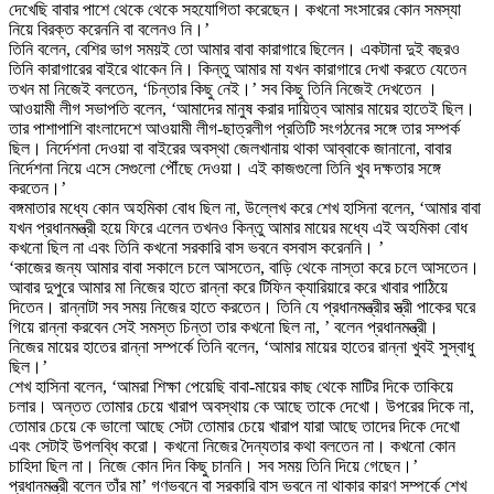
দেখেছি বাবার পাশে থেকে থেকে সহযোগিতা করেছেন। কখনো সংসারের কোন সমস্যা
নিয়ে বিরক্ত করেননি বা বলেনও নি।’
তিনি বলেন, বেশির ভাগ সময়ই তো আমার বাবা কারাগারে ছিলেন। একটানা দুই বছরও
তিনি কারাগারের বাইরে থাকেন নি। কিন্তু আমার মা যখন কারাগারে দেখা করতে যেতেন
তখন মা নিজেই বলতেন, ‘চিন্তার কিছু নেই।’ সব কিছু তিনি নিজেই দেখতেন ।
আওয়ামী লীগ সভাপতি বলেন, ‘আমাদের মানুষ করার দায়িত্ব আমার মায়ের হাতেই ছিল।
তার পাশাপাশি বাংলাদেশে আওয়ামী লীগ-ছাত্রলীগ প্রতিটি সংগঠনের সঙ্গে তার সম্পর্ক
ছিল। নির্দেশনা দেওয়া বা বাইরের অবস্থা জেলখানায় থাকা আব্বাকে জানানো, বাবার
নির্দেশনা নিয়ে এসে সেগুলো পৌঁছে দেওয়া। এই কাজগুলো তিনি খুব দক্ষতার সঙ্গে
করতেন।’
বঙ্গমাতার মধ্যে কোন অহমিকা বোধ ছিল না, উল্লেখ করে শেখ হাসিনা বলেন, ‘আমার বাবা
যখন প্রধানমন্ত্রী হয়ে ফিরে এলেন তখনও কিন্তু আমার মায়ের মধ্যে এই অহমিকা বোধ
কখনো ছিল না এবং তিনি কখনো সরকারি বাস ভবনে বসবাস করেননি। ’
‘কাজের জন্য আমার বাবা সকালে চলে আসতেন, বাড়ি থেকে নাস্তা করে চলে আসতেন।
আবার দুপুরে আমার মা নিজের হাতে রান্না করে টিফিন ক্যারিয়ারে করে খাবার পাঠিয়ে
দিতেন। রান্নাটা সব সময় নিজের হাতে করতেন। তিনি যে প্রধানমন্ত্রীর স্ত্রী পাকের ঘরে
গিয়ে রান্না করবেন সেই সমস্ত চিন্তা তার কখনো ছিল না, ’ বলেন প্রধানমন্ত্রী।
নিজের মায়ের হাতের রান্না সম্পর্কে তিনি বলেন, ‘আমার মায়ের হাতের রান্না খুবই সুস্বাধু
ছিল।’
শেখ হাসিনা বলেন, ‘আমরা শিক্ষা পেয়েছি বাবা-মায়ের কাছ থেকে মাটির দিকে তাকিয়ে
চলার। অন্তত তোমার চেয়ে খারাপ অবস্থায় কে আছে তাকে দেখো। উপরের দিকে না,
তোমার চেয়ে কে ভালো আছে সেটা তোমার চেয়ে খারাপ যারা আছে তাদের দিকে দেখো
এবং সেটাই উপলব্ধি করো। কখনো নিজের দৈন্যতার কথা বলতেন না। কখনো কোন
চাহিদা ছিল না। নিজে কোন দিন কিছু চাননি। সব সময় তিনি দিয়ে গেছেন।’
প্রধানমন্ত্রী বলেন তাঁর মা’ গণভবনে বা সরকারি বাস ভবনে না থাকার কারণ সম্পর্কে শেখ