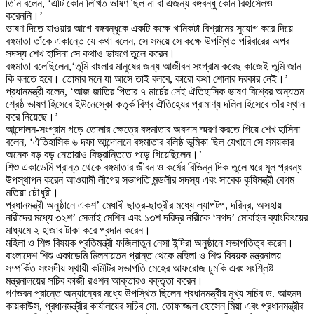
তিনি বলেন, ‘এটি কোন লিখিত ভাষণ ছিল না বা এজন্য বঙ্গবন্ধু কোন রিহার্সেলও
করেননি।’
ভাষণ দিতে যাওয়ার আগে বঙ্গবন্ধুকে একটি কক্ষে খানিকটা বিশ্রামের সুযোগ করে দিয়ে
বঙ্গমাতা তাঁকে একান্তে যে কথা বলেন, সে সময়ে সে কক্ষে উপস্থিত পরিবারের অপর
সদস্য শেখ হাসিনা সে কথাও ভাষণে তুলে করেন।
বঙ্গমাতা বলেছিলেন,‘তুমি বাংলার মানুষের জন্য আজীবন সংগ্রাম করেছ কাজেই তুমি জান
কি বলতে হবে। তোমার মনে যা আসে তাই বলবে, কারো কথা শোনার দরকার নেই।’
প্রধানমন্ত্রী বলেন, ‘আজ জাতির পিতার ৭ মার্চের সেই ঐতিহাসিক ভাষণ বিশ্বের অন্যতম
শ্রেষ্ঠ ভাষণ হিসেবে ইউনেস্কো কতৃর্ক বিশ্ব ঐতিহ্যের প্রামাণ্য দলিল হিসেবে তাঁর স্থান
করে নিয়েছে।’
আন্দোলন-সংগ্রাম গড়ে তোলার ক্ষেত্রে বঙ্গমাতার অবদান স্মরণ করতে গিয়ে শেখ হাসিনা
বলেন, ‘ঐতিহাসিক ৬ দফা আন্দোলনে বঙ্গমাতার বলিষ্ঠ ভূমিকা ছিল যেখানে সে সময়কার
অনেক বড় বড় নেতারাও বিভ্রান্তিতে পড়ে গিয়েছিলেন।’
শিশু একাডেমি প্রান্ত থেকে বঙ্গমাতার জীবন ও কর্মের বিভিন্ন দিক তুলে ধরে মূল প্রবন্ধ
উপস্থাপন করেন আওয়ামী লীগের সভাপতি মন্ডলীর সদস্য এবং সাবেক কৃষিমন্ত্রী বেগম
মতিয়া চৌধুরী।
প্রধানমন্ত্রী অনুষ্ঠানে একশ’ মেধাবী ছাত্র-ছাত্রীর মধ্যে ল্যাপটপ, দরিদ্র, অসহায়
নারীদের মধ্যে ৩২শ’ সেলাই মেশিন এবং ১৩শ দরিদ্র নারীকে ‘নগদ’ মোবাইল ব্যাংকিংয়ের
মাধ্যমে ২ হাজার টাকা করে প্রদান করেন।
মহিলা ও শিশু বিষয়ক প্রতিমন্ত্রী ফজিলাতুন নেসা ইন্দিরা অনুষ্ঠানে সভাপতিত্ব করেন।
বাংলাদেশ শিশু একাডেমি মিলনায়তন প্রান্ত থেকে মহিলা ও শিশু বিষয়ক মন্ত্রনালয়
সম্পর্কিত সংসদীয় স্থায়ী কমিটির সভাপতি মেহের আফরোজ চুমকি এবং সংশ্লিষ্ট
মন্ত্রনালয়ের সচিব কাজী রওশন আক্তারও বক্তৃতা করেন।
গণভবন প্রান্তে অন্যান্যের মধ্যে উপস্থিত ছিলেন প্রধানমন্ত্রীর মুখ্য সচিব ড. আহমদ
কায়কাউস, প্রধানমন্ত্রীর কার্যালয়ের সচিব মো. তোফাজ্জল হোসেন মিয়া এবং প্রধানমন্ত্রীর