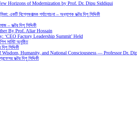
New Horizons of Modernization by Prof. Dr. Dipu Siddiqui
িকা: একটি বিশ্লেষণাত্মক পর্যালোচনা – অধ্যাপক ডক্টর দিপু সিদ্দিকী
জ – ডক্টর দিপু সিদ্দিকী
ther By Prof. Aliar Hossain
gy: ‘CEO Factory Leadership Summit’ Held
শিপ সামিট অনুষ্ঠিত
িপু সিদ্দিকী
 of Wisdom, Humanity, and National Consciousness — Professor Dr. Di
 প্রফেসর ডক্টর দিপু সিদ্দিকী