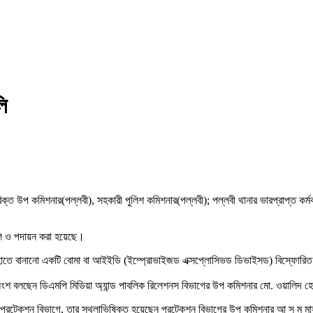
ি
্ত উপ কমিশনার(পল্লবী), সহকারী পুলিশ কমিশনার(পল্লবী); পল্লবী থানার ভারপ্রাপ্ত কর্
লি ও পদায়ন করা হয়েছে।
 হাতে বানানো একটি বোমা বা আইইডি (ইম্প্রোভাইজড এক্সপ্লোসিভড ডিভাইসড) বিস্ফোর
য়ার অংশ বলছেন ডিএমপি মিডিয়া অ্যান্ড পাবলিক রিলেশনস বিভাগের উপ কমিশনার মো. ওয়ালিদ
 প্রটেকশন বিভাগে, তার স্থলাভিষিক্ত হয়েছেন প্রটেকশন বিভাগের উপ কমিশনার আ স ম মাহ