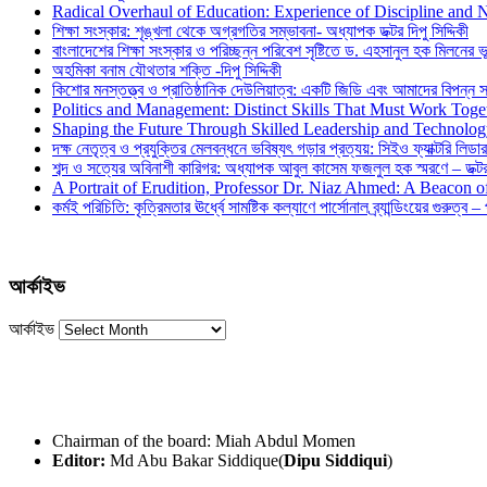
Radical Overhaul of Education: Experience of Discipline and 
শিক্ষা সংস্কার: শৃঙ্খলা থেকে অগ্রগতির সম্ভাবনা- অধ্যাপক ডক্টর দিপু সিদ্দিকী
বাংলাদেশের শিক্ষা সংস্কার ও পরিচ্ছন্ন পরিবেশ সৃষ্টিতে ড. এহসানুল হক মিলনের ভূম
অহমিকা বনাম যৌথতার শক্তি -দিপু সিদ্দিকী
কিশোর মনস্তত্ত্ব ও প্রাতিষ্ঠানিক দেউলিয়াত্ব: একটি জিডি এবং আমাদের বিপন্ন সমা
Politics and Management: Distinct Skills That Must Work Toge
Shaping the Future Through Skilled Leadership and Technolo
দক্ষ নেতৃত্ব ও প্রযুক্তির মেলবন্ধনে ভবিষ্যৎ গড়ার প্রত্যয়: সিইও ফ্যাক্টরি লিডার
শব্দ ও সত্যের অবিনাশী কারিগর: অধ্যাপক আবুল কাসেম ফজলুল হক স্মরণে – ডক্টর দ
A Portrait of Erudition, Professor Dr. Niaz Ahmed: A Beacon
কর্মই পরিচিতি: কৃত্রিমতার ঊর্ধ্বে সামষ্টিক কল্যাণে পার্সোনাল ব্র্যান্ডিংয়ের গুরুত্ব –
আর্কাইভ
আর্কাইভ
Chairman of the board: Miah Abdul Momen
Editor:
Md Abu Bakar Siddique(
Dipu Siddiqui
)