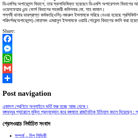
ডিএমপির অপারেশন্স বিভাগে, তার স্থলাভিষিক্ত হয়েছেন ডিএমপি অপারেশনস বিভাগের অ
ওয়েলফেয়ার এন্ড ফোর্স বিভাগের সহকারী কমিশনার মো. শাহ কামাল।
পল্লবী থানার ভারপ্রাপ্ত কর্মকর্তা(ওসি) নজরুল ইসলামকে সরিয়ে নেওয়া হয়েছে প্রসিকিউ
পরিদর্শক(অপারেশন্স) মোহাম্মদ এমরানুল ইসলামকে ওয়ারি গোয়েন্দা বিভাগের বদলি করা 
Share:
Facebook
Messenger
WhatsApp
Gmail
Share
Post navigation
একাদশ শ্রেণিতে অনলাইনে ভর্তি শুরু হচ্ছে আজ থেকে।
বঙ্গবন্ধুর প্যারোলে মুক্তি প্রত্যাখ্যান করে বঙ্গমাতা রাজনৈতিক ইতিহাস বদলে দিয়েছেন : প্র
প্রেসওয়াচ নির্বাচিত সংবাদ
সম্পর্ক – দিপু সিদ্দিকী