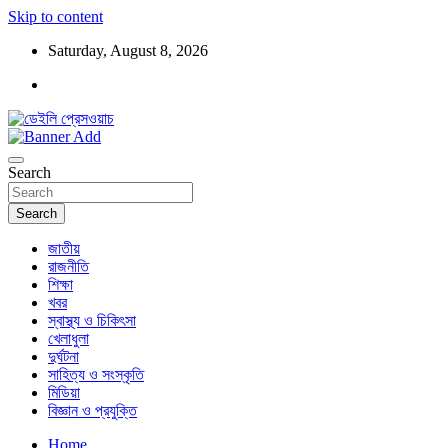
Skip to content
Saturday, August 8, 2026
ডেইলি প্রেসওয়াচ মুক্তিযুদ্ধের চেতনায় উদ্বুদ্ধ মুখপত্র
ডেইলি প্রেসওয়াচ
Search
Search
জাতীয়
রাজনীতি
শিক্ষা
খবর
স্বাস্থ্য ও চিকিৎসা
খেলাধুলা
দুর্ঘটনা
সাহিত্য ও সংস্কৃতি
মিডিয়া
বিজ্ঞান ও প্রযুক্তি
Home