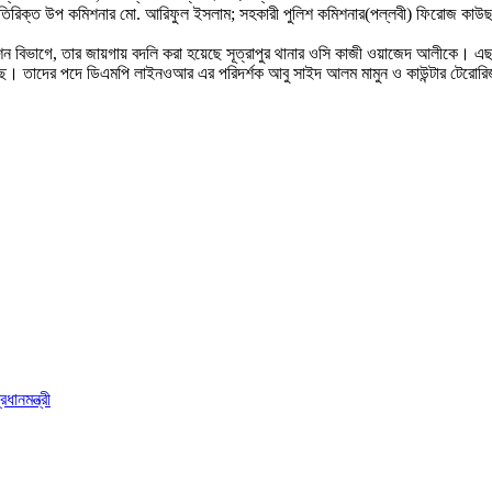
তিরিক্ত উপ কমিশনার মো. আরিফুল ইসলাম; সহকারী পুলিশ কমিশনার(পল্লবী) ফিরোজ কাউছার
শন বিভাগে, তার জায়গায় বদলি করা হয়েছে সূত্রাপুর থানার ওসি কাজী ওয়াজেদ আলীকে। এছাড়া 
হয়েছে। তাদের পদে ডিএমপি লাইনওআর এর পরিদর্শক আবু সাইদ আলম মামুন ও কাউন্টার টেরোর
ধানমন্ত্রী