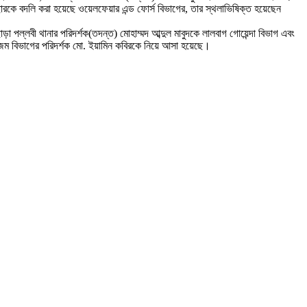
কে বদলি করা হয়েছে ওয়েলফেয়ার এন্ড ফোর্স বিভাগের, তার স্থলাভিষিক্ত হয়েছেন
পল্লবী থানার পরিদর্শক(তদন্ত) মোহাম্মদ আব্দুল মাবুদকে লালবাগ গোয়েন্দা বিভাগ এবং
িজম বিভাগের পরিদর্শক মো. ইয়ামিন কবিরকে নিয়ে আসা হয়েছে।