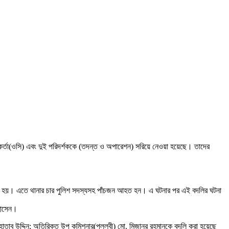
মকর্তা(ওসি) এবং দুই পরিদর্শককে (তদন্ত ও অপারেশন) সরিয়ে নেওয়া হয়েছে। তাদের
িত হয়। এতে থানার চার পুলিশ সদস্যসহ পাঁচজন আহত হন। এ ঘটনার পর এই বদলির ঘটনা
 হোসেন।
াতাব উদ্দিন; অতিরিক্ত উপ কমিশনার(পল্লবী) মো. মিজানুর রহমানকে বদলি করা হয়েছে