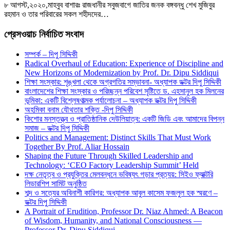
৮ আগস্ট,২০২০,মাহবুব বাশারঃ রাজধানীর সবুজবাগে জাতির জনক বঙ্গবন্ধু শেখ মুজিবুর
রহমান ও তার পরিবারের সকল শহীদদের…
প্রেসওয়াচ নির্বাচিত সংবাদ
সম্পর্ক – দিপু সিদ্দিকী
Radical Overhaul of Education: Experience of Discipline and
New Horizons of Modernization by Prof. Dr. Dipu Siddiqui
শিক্ষা সংস্কার: শৃঙ্খলা থেকে অগ্রগতির সম্ভাবনা- অধ্যাপক ডক্টর দিপু সিদ্দিকী
বাংলাদেশের শিক্ষা সংস্কার ও পরিচ্ছন্ন পরিবেশ সৃষ্টিতে ড. এহসানুল হক মিলনের
ভূমিকা: একটি বিশ্লেষণাত্মক পর্যালোচনা – অধ্যাপক ডক্টর দিপু সিদ্দিকী
অহমিকা বনাম যৌথতার শক্তি -দিপু সিদ্দিকী
কিশোর মনস্তত্ত্ব ও প্রাতিষ্ঠানিক দেউলিয়াত্ব: একটি জিডি এবং আমাদের বিপন্ন
সমাজ – ডক্টর দিপু সিদ্দিকী
Politics and Management: Distinct Skills That Must Work
Together By Prof. Aliar Hossain
Shaping the Future Through Skilled Leadership and
Technology: ‘CEO Factory Leadership Summit’ Held
দক্ষ নেতৃত্ব ও প্রযুক্তির মেলবন্ধনে ভবিষ্যৎ গড়ার প্রত্যয়: সিইও ফ্যাক্টরি
লিডারশিপ সামিট অনুষ্ঠিত
শব্দ ও সত্যের অবিনাশী কারিগর: অধ্যাপক আবুল কাসেম ফজলুল হক স্মরণে –
ডক্টর দিপু সিদ্দিকী
A Portrait of Erudition, Professor Dr. Niaz Ahmed: A Beacon
of Wisdom, Humanity, and National Consciousness —
Professor Dr. Dipu Siddiqui