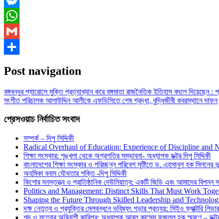
Messenger
WhatsApp
Gmail
Share
Post navigation
বঙ্গবন্ধুর প্যারোলে মুক্তি প্রত্যাখ্যান করে বঙ্গমাতা রাজনৈতিক ইতিহাস বদলে দিয়েছেন : প্র
সংগীত পরিচালক আলাউদ্দিন আলীকে এফডিসিতে শেষ শ্রদ্ধা, বুদ্ধিজীবী কবরস্থানে দাফন
প্রেসওয়াচ নির্বাচিত সংবাদ
সম্পর্ক – দিপু সিদ্দিকী
Radical Overhaul of Education: Experience of Discipline and 
শিক্ষা সংস্কার: শৃঙ্খলা থেকে অগ্রগতির সম্ভাবনা- অধ্যাপক ডক্টর দিপু সিদ্দিকী
বাংলাদেশের শিক্ষা সংস্কার ও পরিচ্ছন্ন পরিবেশ সৃষ্টিতে ড. এহসানুল হক মিলনের ভূম
অহমিকা বনাম যৌথতার শক্তি -দিপু সিদ্দিকী
কিশোর মনস্তত্ত্ব ও প্রাতিষ্ঠানিক দেউলিয়াত্ব: একটি জিডি এবং আমাদের বিপন্ন সমা
Politics and Management: Distinct Skills That Must Work Toge
Shaping the Future Through Skilled Leadership and Technolo
দক্ষ নেতৃত্ব ও প্রযুক্তির মেলবন্ধনে ভবিষ্যৎ গড়ার প্রত্যয়: সিইও ফ্যাক্টরি লিডার
শব্দ ও সত্যের অবিনাশী কারিগর: অধ্যাপক আবুল কাসেম ফজলুল হক স্মরণে – ডক্টর দ