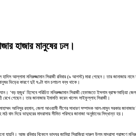
ে হাজার হাজার মানুষের ঢল।
খুল হাদিস আল্লামা মনিরুজ্জামান সিরাজী রবিবার (৯ আগস্ট) মারা গেছেন। তার জানাজায় নামে
ষর ভিড়ের কারণে দুই ঘণ্টা যান চলাচল বন্ধ থাকে।
রা যান। ‘বড় হুজুর’ হিসেবে পরিচিত মনিরুজ্জামান সিরাজী হেফাজতে ইসলাম ব্রাহ্মণবাড়িয়া জ
্রাহী রেখে গেছেন। তার জানাজায় ইমামতি করেন খালেদ সাইফুল্লাহ সিরাজী।
পার মোহাম্মদ আনিসুর রহমান, জেলা আওয়ামী লীগের সাধারণ সম্পাদক আল-মামুন সরকার জানাজার 
হ মাঠ বাদ দিয়ে ভাদুঘরের মাদরাসায় সীমিত পরিসরে জানাজা অনুষ্ঠানের সিদ্ধান্ত হয়।
ো যায়নি। আজ রবিবার বিকেলে ভাদঘুর জামিয়া সিরাজিয়া দারুল উলুম মাদরাসা প্রাঙ্গণে মন