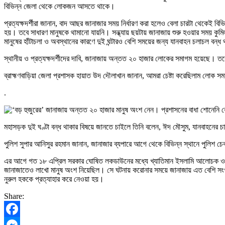
বিভিন্ন জেলা থেকে লোকজন আসতে থাকে।
প্রত্যক্ষদর্শীরা জানান, বাদ আছর জানাজার সময় নির্ধারণ করা হলেও বেলা চারটা থেকে
হয়। তবে সাধারণ মানুষকে থামানো যায়নি। সন্ধ্যায় ছয়টায় জানাজায় শুরু হওয়ার সময় ক
মানুষের হাঁটাচলা ও অবস্থানের কারণে দুই ঘন্টারও বেশি সময়ের জন্য যানবাহন চলাচল বন্ধ
স্থানীয় ও প্রত্যক্ষদর্শীদের দাবি, জানাজায় অন্তত ২০ হাজার লোকের সমাগম হয়েছে। ত
ব্রাহ্মণবাড়িয়া জেলা প্রশাসক হায়াত উদ দৌলাখান জানান, আমরা চেষ্টা করেছিলাম লোক
.
মহাসড়ক দুই ঘণ্টা বন্ধ থাকার বিষয়ে জানতে চাইলে তিনি বলেন, ঈদ মৌসুম, যানবাহনের
পুলিশ সুপার আনিসুর রহমান জানান, জানাজার ব্যপারে আগে থেকে বিভিন্ন স্থানে পুলি
এর আগে গত ১৮ এপ্রিল সরকার ঘোষিত লকডাউনের মধ্যে খ্যাতিমান ইসলামি আলোচক ও বাংলা
জানাজাতেও লাখো মানুষ অংশ নিয়েছিল। সে ঘটনায় করোনার সময়ে জানাজায় এত বেশি সংখ্যক
নুরুল হককে প্রত্যাহার করে নেওয়া হয়।
Share:
Facebook