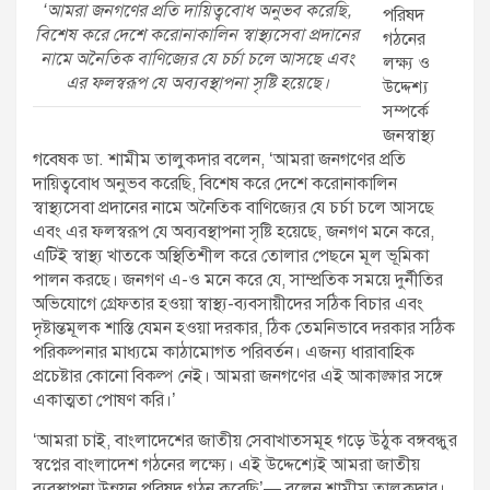
‘আমরা জনগণের প্রতি দায়িত্ববোধ অনুভব করেছি,
পরিষদ
বিশেষ করে দেশে করোনাকালিন স্বাস্থ্যসেবা প্রদানের
গঠনের
নামে অনৈতিক বাণিজ্যের যে চর্চা চলে আসছে এবং
লক্ষ্য ও
এর ফলস্বরূপ যে অব্যবস্থাপনা সৃষ্টি হয়েছে।
উদ্দেশ্য
সম্পর্কে
জনস্বাস্থ্য
গবেষক ডা. শামীম তালুকদার বলেন, ‘আমরা জনগণের প্রতি
দায়িত্ববোধ অনুভব করেছি, বিশেষ করে দেশে করোনাকালিন
স্বাস্থ্যসেবা প্রদানের নামে অনৈতিক বাণিজ্যের যে চর্চা চলে আসছে
এবং এর ফলস্বরূপ যে অব্যবস্থাপনা সৃষ্টি হয়েছে, জনগণ মনে করে,
এটিই স্বাস্থ্য খাতকে অস্থিতিশীল করে তোলার পেছনে মূল ভূমিকা
পালন করছে। জনগণ এ-ও মনে করে যে, সাম্প্রতিক সময়ে দুর্নীতির
অভিযোগে গ্রেফতার হওয়া স্বাস্থ্য-ব্যবসায়ীদের সঠিক বিচার এবং
দৃষ্টান্তমূলক শাস্তি যেমন হওয়া দরকার, ঠিক তেমনিভাবে দরকার সঠিক
পরিকল্পনার মাধ্যমে কাঠামোগত পরিবর্তন। এজন্য ধারাবাহিক
প্রচেষ্টার কোনো বিকল্প নেই। আমরা জনগণের এই আকাঙ্ক্ষার সঙ্গে
একাত্মতা পোষণ করি।’
‘আমরা চাই, বাংলাদেশের জাতীয় সেবাখাতসমূহ গড়ে উঠুক বঙ্গবন্ধুর
স্বপ্নের বাংলাদেশ গঠনের লক্ষ্যে। এই উদ্দেশ্যেই আমরা জাতীয়
ব্যবস্থাপনা উন্নয়ন পরিষদ গঠন করেছি’— বলেন শামীম তালুকদার।