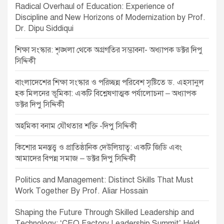
Radical Overhaul of Education: Experience of
a
Discipline and New Horizons of Modernization by Prof.
t
Dr. Dipu Siddiqui
i
শিক্ষা সংস্কার: শৃঙ্খলা থেকে অগ্রগতির সম্ভাবনা- অধ্যাপক ডক্টর দিপু
o
সিদ্দিকী
n
বাংলাদেশের শিক্ষা সংস্কার ও পরিচ্ছন্ন পরিবেশ সৃষ্টিতে ড. এহসানুল
হক মিলনের ভূমিকা: একটি বিশ্লেষণাত্মক পর্যালোচনা – অধ্যাপক
ডক্টর দিপু সিদ্দিকী
অহমিকা বনাম যৌথতার শক্তি -দিপু সিদ্দিকী
কিশোর মনস্তত্ত্ব ও প্রাতিষ্ঠানিক দেউলিয়াত্ব: একটি জিডি এবং
আমাদের বিপন্ন সমাজ – ডক্টর দিপু সিদ্দিকী
Politics and Management: Distinct Skills That Must
Work Together By Prof. Aliar Hossain
Shaping the Future Through Skilled Leadership and
Technology: ‘CEO Factory Leadership Summit’ Held