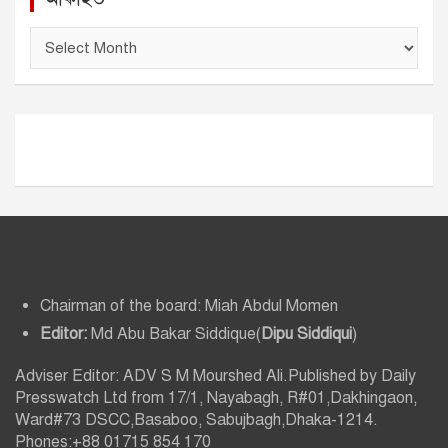
আ
র্কা
ই
ভ
Chairman of the board: Miah Abdul Momen
Editor:
Md Abu Bakar Siddique(
Dipu Siddiqui
)
Adviser Editor: ADV S M Mourshed Ali.Published by Daily
Presswatch Ltd from 17/1, Nayabagh, R#01,Dakhingaon,
Ward#73 DSCC,Basaboo, Sabujbagh,Dhaka-1214.
Phones:+88 01715 854 170