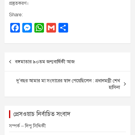
প্রস্তুতকরণ।
Share:
F
M
W
G
S
a
e
h
m
h
c
ss
at
ail
ar
e
e
s
e
P
বঙ্গমাতার ৯০তম জন্মবার্ষিকী আজ
b
n
A
o
o
g
p
s
দু’বছর আমার মা সংসারের স্বাদ পেয়েছিলেন : প্রধানমন্ত্রী শেখ
o
er
p
t
হাসিনা
k
n
a
v
প্রেসওয়াচ নির্বাচিত সংবাদ
i
সম্পর্ক – দিপু সিদ্দিকী
g