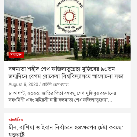
সারাদেশ
বঙ্গমাতা শহীদ শেখ ফজিলাতুন্নেছা মুজিবের ৯০তম
জন্মদিনে বেগম রােকেয়া বিশ্ববিদ্যালয়ে আলােচনা সভা
August 8, 2020
ডেইলি প্রেসওয়াচ:
৮ আগস্ট, ২০২০: জাতির পিতা বঙ্গবন্ধু শেখ মুজিবুর রহমানের
সহধর্মিণী এবং মহিয়সী নারী বঙ্গমাতা শেখ ফজিলাতুন্নেছা…
আন্তর্জাতিক
চীন, রাশিয়া ও ইরান নির্বাচনে হস্তক্ষেপের চেষ্টা করছে:
যুক্তরাষ্ট্র