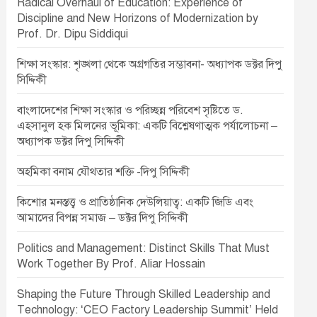
Radical Overhaul of Education: Experience of
Discipline and New Horizons of Modernization by
Prof. Dr. Dipu Siddiqui
শিক্ষা সংস্কার: শৃঙ্খলা থেকে অগ্রগতির সম্ভাবনা- অধ্যাপক ডক্টর দিপু
সিদ্দিকী
বাংলাদেশের শিক্ষা সংস্কার ও পরিচ্ছন্ন পরিবেশ সৃষ্টিতে ড.
এহসানুল হক মিলনের ভূমিকা: একটি বিশ্লেষণাত্মক পর্যালোচনা –
অধ্যাপক ডক্টর দিপু সিদ্দিকী
অহমিকা বনাম যৌথতার শক্তি -দিপু সিদ্দিকী
কিশোর মনস্তত্ত্ব ও প্রাতিষ্ঠানিক দেউলিয়াত্ব: একটি জিডি এবং
আমাদের বিপন্ন সমাজ – ডক্টর দিপু সিদ্দিকী
Politics and Management: Distinct Skills That Must
Work Together By Prof. Aliar Hossain
Shaping the Future Through Skilled Leadership and
Technology: ‘CEO Factory Leadership Summit’ Held