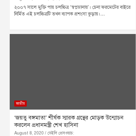
২০০৭ সালে মুক্তি পায় চলচ্চিত্র ‘স্বপ্নডানায়’। চেনা ফরমেটের বাইরে
নির্মিত এই চলচ্চিত্রটি তখন ব্যাপক প্রশংসা কুড়ায়।…
জাতীয়
‘জয়তু বঙ্গমাতা’ শীর্ষক স্মারক গ্রন্থের মোড়ক উন্মোচন
করলেন প্রধানমন্ত্রী শেখ হাসিনা
August 8, 2020
ডেইলি প্রেসওয়াচ: