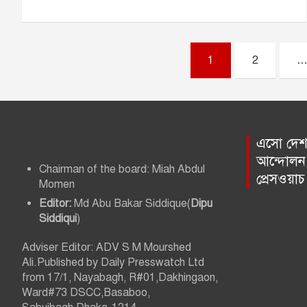
P
1
2
o
s
t
এসো দেশ প
আন্দোলন 
s
Chairman of the board: Miah Abdul
প্রেসওয়া
Momen
p
Editor:
Md Abu Bakar Siddique(
Dipu
a
Siddiqui
)
g
Adviser Editor: ADV S M Mourshed
Ali.Published by Daily Presswatch Ltd
i
from 17/1, Nayabagh, R#01,Dakhingaon,
Ward#73 DSCC,Basaboo,