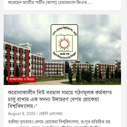
করেছেন জাতীয় পার্টির (জাপা) চেয়ারম্যান জিএম…
সাক্ষাৎকার ও ফিচার
করোনাকালীন নিউ নরমাল সময়ে গঠণমূলক কর্মকান্ড
চালু রাখার এক অনন্য উদাহরণ বেগম রোকেয়া
বিশ্ববিদ্যালয়।”
August 8, 2020
ডেইলি প্রেসওয়াচ:
তানিয়া নুসরাতঃ বেগম রোকেয়া বিশ্ববিদ্যালয়, রংপুর প্রতিষ্ঠিত হয়