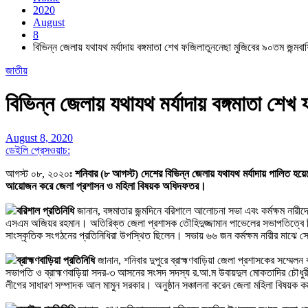
2020
August
8
বিভিন্ন জেলায় যথাযথ মর্যাদায় বঙ্গমাতা শেখ ফজিলাতুননেছা মুজিবের ৯০তম জন্মবার
জাতীয়
বিভিন্ন জেলায় যথাযথ মর্যাদায় বঙ্গমাতা শেখ
August 8, 2020
ডেইলি প্রেসওয়াচ:
আগস্ট ০৮, ২০২০
ঃ
শনিবার (৮ আগস্ট) দেশের বিভিন্ন জেলায় যথাযথ মর্যাদায় পালিত হয়েছে 
আয়োজন করে জেলা প্রশাসন ও মহিলা বিষয়ক অধিদফতর।
বরিশাল প্রতিনিধি
জানান, বঙ্গমাতার জন্মদিনে বরিশালে আলোচনা সভা এবং কর্মক্ষম ন
এসএম অজিয়র রহমান। অতিরিক্ত জেলা প্রশাসক তৌহিদুজ্জামান পাভেলের সভাপতিত্বে বিশ
সাংস্কৃতিক সংগঠনের প্রতিনিধিরা উপস্থিত ছিলেন। সভায় ৬৬ জন কর্মক্ষম নারীর মাঝে 
ব্রাহ্মণবাড়িয়া প্রতিনিধি
জানান, শনিবার দুপুরে ব্রাহ্মণবাড়িয়া জেলা প্রশাসকের সম্মেলন
সভাপতি ও ব্রাহ্মণবাড়িয়া সদর-৩ আসনের সংসদ সদস্য র.আ.ম উবায়দুল মোকতাদির চৌধুরী এম
লীগের সাধারণ সম্পাদক আল মামুন সরকার। অনুষ্ঠান সঞ্চালনা করেন জেলা মহিলা বিষয়ক কর্