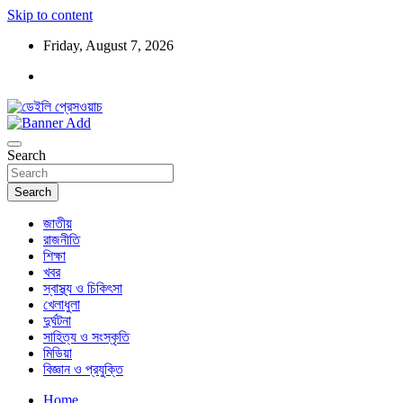
Skip to content
Friday, August 7, 2026
ডেইলি প্রেসওয়াচ মুক্তিযুদ্ধের চেতনায় উদ্বুদ্ধ মুখপত্র
ডেইলি প্রেসওয়াচ
Search
Search
জাতীয়
রাজনীতি
শিক্ষা
খবর
স্বাস্থ্য ও চিকিৎসা
খেলাধুলা
দুর্ঘটনা
সাহিত্য ও সংস্কৃতি
মিডিয়া
বিজ্ঞান ও প্রযুক্তি
Home