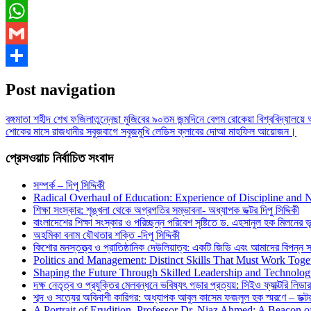
Messenger
WhatsApp
Gmail
Share
Post navigation
বঙ্গমাতা শহীদ শেখ ফজিলাতুন্নেছা মুজিবের ৯০তম জন্মদিনে বেগম রােকেয়া বিশ্ববিদ্যালয়
শোকের মাসে রাজধানীর সবুজবাগে সবুজমুখি লেডিস ক্লাবের দোআ মাহফিল আয়োজন।
প্রেসওয়াচ নির্বাচিত সংবাদ
সম্পর্ক – দিপু সিদ্দিকী
Radical Overhaul of Education: Experience of Discipline and 
শিক্ষা সংস্কার: শৃঙ্খলা থেকে অগ্রগতির সম্ভাবনা- অধ্যাপক ডক্টর দিপু সিদ্দিকী
বাংলাদেশের শিক্ষা সংস্কার ও পরিচ্ছন্ন পরিবেশ সৃষ্টিতে ড. এহসানুল হক মিলনের ভূম
অহমিকা বনাম যৌথতার শক্তি -দিপু সিদ্দিকী
কিশোর মনস্তত্ত্ব ও প্রাতিষ্ঠানিক দেউলিয়াত্ব: একটি জিডি এবং আমাদের বিপন্ন সমা
Politics and Management: Distinct Skills That Must Work Toge
Shaping the Future Through Skilled Leadership and Technolo
দক্ষ নেতৃত্ব ও প্রযুক্তির মেলবন্ধনে ভবিষ্যৎ গড়ার প্রত্যয়: সিইও ফ্যাক্টরি লিডার
শব্দ ও সত্যের অবিনাশী কারিগর: অধ্যাপক আবুল কাসেম ফজলুল হক স্মরণে – ডক্টর দ
A Portrait of Erudition, Professor Dr. Niaz Ahmed: A Beacon