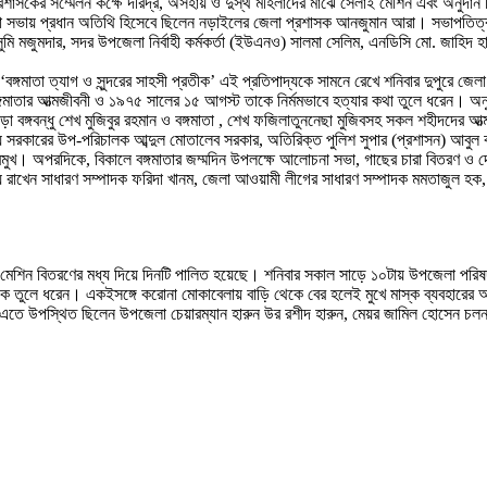
প্রশাসকের সম্মেলন কক্ষে দরিদ্র, অসহায় ও দুস্থ মহিলাদের মাঝে সেলাই মেশিন এবং অনু
না সভায় প্রধান অতিথি হিসেবে ছিলেন নড়াইলের জেলা প্রশাসক আনজুমান আরা। সভাপতি
ুমি মজুমদার, সদর উপজেলা নির্বাহী কর্মকর্তা (ইউএনও) সালমা সেলিম, এনডিসি মো. জাহিদ 
 ‘বঙ্গমাতা ত্যাগ ও সুন্দরের সাহসী প্রতীক’ এই প্রতিপাদ্যকে সামনে রেখে শনিবার দুপুরে
রী বঙ্গমাতার আত্মজীবনী ও ১৯৭৫ সালের ১৫ আগস্ট তাকে নির্মমভাবে হত্যার কথা তুলে ধরেন। 
 বঙ্গবন্ধু শেখ মুজিবুর রহমান ও বঙ্গমাতা , শেখ ফজিলাতুননেছা মুজিবসহ সকল শহীদদের আত
কারের উপ-পরিচালক আব্দুল মোতালেব সরকার, অতিরিক্ত পুলিশ সুপার (প্রশাসন) আবুল বাশা
্রমুখ। অপরদিকে, বিকালে বঙ্গমাতার জম্মদিন উপলক্ষে আলোচনা সভা, গাছের চারা বিতরণ ও
 রাখেন সাধারণ সম্পাদক ফরিদা খানম, জেলা আওয়ামী লীগের সাধারণ সম্পাদক মমতাজুল হক
শিন বিতরণের মধ্য দিয়ে দিনটি পালিত হয়েছে। শনিবার সকাল সাড়ে ১০টায় উপজেলা পরিষদ হলরুম
নানা দিক তুলে ধরেন। একইসঙ্গে করোনা মোকাবেলায় বাড়ি থেকে বের হলেই মুখে মাস্ক ব্যবহ
 এতে উপস্থিত ছিলেন উপজেলা চেয়ারম্যান হারুন উর রশীদ হারুন, মেয়র জামিল হোসেন চলন্ত, ভ