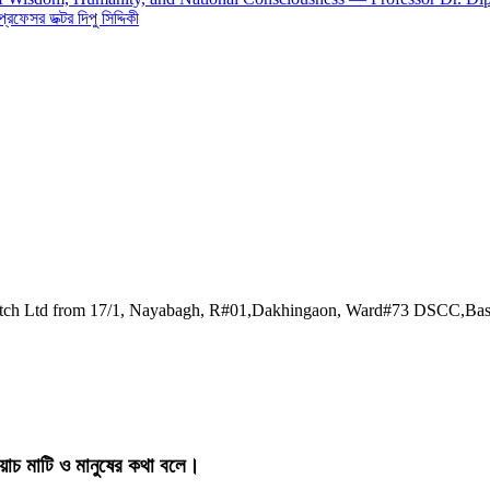
 প্রফেসর ডক্টর দিপু সিদ্দিকী
watch Ltd from 17/1, Nayabagh, R#01,Dakhingaon, Ward#73 DSCC,Ba
য়াচ মাটি ও মানুষের কথা বলে।