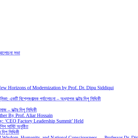
ে আলােচনা সভা
New Horizons of Modernization by Prof. Dr. Dipu Siddiqui
িকা: একটি বিশ্লেষণাত্মক পর্যালোচনা – অধ্যাপক ডক্টর দিপু সিদ্দিকী
জ – ডক্টর দিপু সিদ্দিকী
ther By Prof. Aliar Hossain
gy: ‘CEO Factory Leadership Summit’ Held
শিপ সামিট অনুষ্ঠিত
িপু সিদ্দিকী
 of Wisdom, Humanity, and National Consciousness — Professor Dr. Di