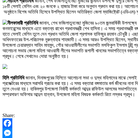
নড়াইল প্রতিনিধি
জানান, শেখ ফজিলাতুননেছা মুজিবের জন্মদিন উপলক্ষে দুপুরে জেলা 
১৮টি সেলাই মেশিন এবং ২০ জনকে ২ হাজার টাকা করে অনুদান প্রদান করা হয়। আলোচ
অনুষ্ঠানে বিশেষ অতিথি হিসেবে উপস্থিত ছিলেন অতিরিক্ত জেলা ম্যাজিষ্ট্রেট (এডিএম) স
নীলফামারী প্রতিনিধি
জানান, শেখ ফজিলাতুননেছা মুজিবের ৯০তম জন্মবার্ষিকী উপলক্ষ্যে
কনফারেন্সের মাধ্যমে এতে বক্তব্য রাখেন প্রধানমন্ত্রী শেখ হাসিনা। এ সময় প্রধানমন্ত্
হাতে সেলাই মেশিন তুলে দেন প্রধান অতিথি জেলা প্রশাসক হাফিজুর রহমান চৌধুরী। এছাড়া
অধিদফতরের উপ-পরিচালক নুরুন্নাহার শাহজাদী। এ সময় আরও উপস্থিত ছিলেন, স্থানীয় সর
উপজেলা চেয়ারম্যান সাহিদ মাহমুদ, পৌর আওয়ামীলীগের সভাপতি মসফিকুল ইসলাম রিন্টু প
আলোচনা সভায় জেলা মহিলা আওয়ামী লীগের সভাপতি রূপালী খানমের সভাপতিত্বে বক্তব্য
প্রমুখ। শেষে সেখানেও দোয়া অনুষ্ঠিত হয়।
হিলি প্রতিনিধি
জানান, দিনাজপুরের হিলিতে আলোচনা সভা ও দুস্থ মহিলাদের মাঝে সেলাই মে
প্রজেক্টরের মাধ্যমে সরাসরি প্রচার করা হয়। এ সময় বক্তারা বঙ্গমাতার কর্ম জীবনের 
তুলে দেওয়া হয়। হাকিমপুর উপজেলা নির্বাহী কর্মকর্তা আব্দুর রাফিউল আলমের সভাপতিত্বে
সম্প্রসারণ অফিসার আব্দুল হান্নান, উপজেলা মহিলা বিষয়ক কর্মকর্তা রিতা লস্কর প্রমুখ।
Share:
Facebook