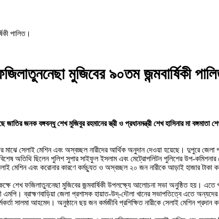
্ষিকী পালিত।
 ফজিলাতুননেছা মুজিবের ৯০তম জন্মবার্ষিকী পা
জাতির জনক বঙ্গবন্ধু শেখ মুজিবুর রহমানের স্ত্রী ও প্রধানমন্ত্রী শেখ হাসিনার মা বঙ্গমাত
ারীদের মাঝে সেলাই মেশিন এবং অস্বচ্ছল নারীদের আর্থিক অনুদান দেওয়া হয়েছে। দুপুরে 
েষ অতিথি ছিলেন পুলিশ সুপার সাইফুল ইসলাম এবং মেট্রোপলিটন পুলিশের উপ-কমিশনার মো
সেলাই মেশিন এবং করোনার কারণে কর্মচ্যুত ও অস্বচ্ছল ২০ জন নারীকে আড়াই হাজার টাকা 
 কক্ষে শেখ ফজিলাতুননেছা মুজিবের জন্মবার্ষিকী উপলক্ষ্যে আলোচনা সভা অনুষ্ঠিত হয়। এতে প্
পি। ব্রাহ্মণবাড়িয়া জেলা প্রশাসক হায়াত-উদ্-দৌলা খানের সভাপতিত্বে এতে অন্যদের মধ্যে
মকর্তা সালমা আহমেদ। অনুষ্ঠানে ছয় জন কর্মজীবি প্রশিক্ষিত নারীকে সেলাই মেশিন প্রদান 