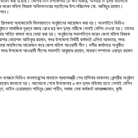
দান বিতরণ করা হয়েছে। জেলার তিন উপজেলার ১৮ জন দরিদ্র, অসহায় ও দুস্থ মহিলাকে
ত্ব করেন মহিলা বিষয়ক অধিদফতরের নড়াইলের উপ-পরিচালক মো. আনিছুর রহমান।
হাসান।
 জেলা শিল্পকলা অ্যাকাডেমি মিলনায়তনে অনুষ্ঠানের আয়োজন করা হয়। অনলাইনে ভিডিও
অনুষ্ঠানে সামাজিক দূরত্ব বজায় রেখে ছয় জন দুস্থ নারীকে সেলাই মেশিন দেওয়া হয়। তাদের
্মার শান্তি কামনা করে দোয়া করা হয়। অনুষ্ঠানের সভাপতিত্ব করেন জেলা মহিলা বিষয়ক
র মোহাম্মদ আতিকুর রহমান, সদর উপজেলা নির্বাহী কর্মকর্তা এলিনা আকতার, সদর
 দোয়া মাহফিলের আয়োজন করে জেলা মহিলা আওয়ামী লীগ। দলীয় কার্যালয়ে অনুষ্ঠিত
, সদর উপজেলা আওয়ামী লীগের সভাপতি আবুজার রহমান, সাধারণ সম্পাদক ওয়াদুদ রহমান
ে ভিডিও কনফারেন্সের মাধ্যমে প্রধানমন্ত্রী শেখ হাসিনার ভাষনসহ কেন্দ্রীয় অনুষ্ঠান
ারের আহ্বান জানানো হয়। আলোচনা শেষে উপজেলার ৬ জন দুস্থ মহিলার হাতে সেলাই মেশিন
াইস চেয়ারম্যান শাহিনুর রেজা শাহীন, সমাজ সেবা কর্মকর্তা কামরুজ্জামান, কৃষি