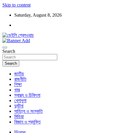
Skip to content
Saturday, August 8, 2026
ডেইলি প্রেসওয়াচ মুক্তিযুদ্ধের চেতনায় উদ্বুদ্ধ মুখপত্র
ডেইলি প্রেসওয়াচ
Search
Search
জাতীয়
রাজনীতি
শিক্ষা
খবর
স্বাস্থ্য ও চিকিৎসা
খেলাধুলা
দুর্ঘটনা
সাহিত্য ও সংস্কৃতি
মিডিয়া
বিজ্ঞান ও প্রযুক্তি
Home