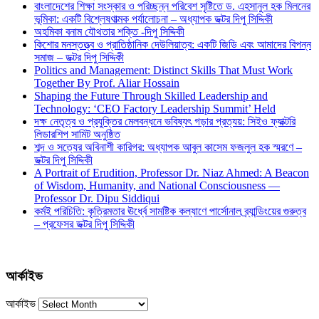
বাংলাদেশের শিক্ষা সংস্কার ও পরিচ্ছন্ন পরিবেশ সৃষ্টিতে ড. এহসানুল হক মিলনের
ভূমিকা: একটি বিশ্লেষণাত্মক পর্যালোচনা – অধ্যাপক ডক্টর দিপু সিদ্দিকী
অহমিকা বনাম যৌথতার শক্তি -দিপু সিদ্দিকী
কিশোর মনস্তত্ত্ব ও প্রাতিষ্ঠানিক দেউলিয়াত্ব: একটি জিডি এবং আমাদের বিপন্ন
সমাজ – ডক্টর দিপু সিদ্দিকী
Politics and Management: Distinct Skills That Must Work
Together By Prof. Aliar Hossain
Shaping the Future Through Skilled Leadership and
Technology: ‘CEO Factory Leadership Summit’ Held
দক্ষ নেতৃত্ব ও প্রযুক্তির মেলবন্ধনে ভবিষ্যৎ গড়ার প্রত্যয়: সিইও ফ্যাক্টরি
লিডারশিপ সামিট অনুষ্ঠিত
শব্দ ও সত্যের অবিনাশী কারিগর: অধ্যাপক আবুল কাসেম ফজলুল হক স্মরণে –
ডক্টর দিপু সিদ্দিকী
A Portrait of Erudition, Professor Dr. Niaz Ahmed: A Beacon
of Wisdom, Humanity, and National Consciousness —
Professor Dr. Dipu Siddiqui
কর্মই পরিচিতি: কৃত্রিমতার ঊর্ধ্বে সামষ্টিক কল্যাণে পার্সোনাল ব্র্যান্ডিংয়ের গুরুত্ব
– প্রফেসর ডক্টর দিপু সিদ্দিকী
আর্কাইভ
আর্কাইভ