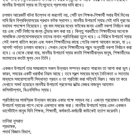
মাননীয় উপাচার্য স্যার যা নি:সন্দেহে প্রশংসার দাবি রাখে।
চলমান আরেকটি ঘটনা উল্লেখ না করলেই নয়, সেটি হল শিক্ষক-শিক্ষার্থী সবার দীর্ঘ দিনের
দাবি ছিল বিশ্ববিদ্যালয়ের প্রধান ফটক স্থাপন। মাননীয় উপাচার্য স্যার সেই দাবি পূরণের
যথাযথ পদক্ষেপ নিয়েছেন। খুব কম সময়ের মধ্যে ফটকের জন্য একটি নকশা নির্বাচন করা
হয় এবং সেটি নির্মাণের জন্য টেন্ডার কল করা হয়। কিন্তু পরবর্তীতে শিক্ষার্থীদের অনেকে
সামাজিক যোগাযোগমাধ্যমে তাদের নানান প্রতিক্রিয়া তুলে ধরে। এ নিরিখে উপাচার্য স্যার
সেই নকশা বাতিল করেন এবং সকল শিক্ষার্থীদের কাছে গেটের নকশা আহবান করেন, যা ১২
আগস্ট পর্যন্ত চলমান থাকবে। সেখান থেকে শিক্ষার্থীদের পছন্দ অনুযায়ী নকশা নির্বাচন করা
হবে। এ থেকে বোঝা যায়, মাননীয় উপাচার্য স্যার কতটা শিক্ষার্থীবান্ধব মানুষ, শিক্ষার্থীদের
মতামতের কতটা মূল্য দেন তিনি।
একজন উপাচার্য তার সময়কালে সকল উন্নয়ন সম্পন্ন করতে পারবেন তা আশা করা ভুল।
কারন, সময়ের একটি ধরাবাঁধা নিয়ম আছে। তবে স্বল্প সময়ের মধ্যে নৈতিকতা ও সততার
মাধ্যমে সময়োপযোগী সিদ্ধান্ত গ্রহন ও তা প্রতিষ্ঠা করা সত্যিই বিরল। আর তা করে
দেখাতে সমর্থ হয়েছেন মাননীয় উপাচার্য প্রফেসর ডক্টর মেজর নাজমুল আহসান
কলিমউল্লাহ, বিএনসিসিও স্যার।
প্রতিষ্ঠানের সামগ্রিক উন্নয়ন কারোর একার পক্ষে সম্ভব নয়। এজন্য প্রয়োজন মাননীয়
উপাচার্য স্যারের পাশে থেকে একসাথে কাজ করা। মাননীয় উপাচার্য স্যার এমন একজন
ভার্সেটাইল মানুষ যিনি শিক্ষক, শিক্ষার্থী, কর্মকর্তা-কর্মচারী কাউকেই হতাশ করেননি।
তানিয়া নুসরাত
প্রভাষক,
পদার্থ বিজ্ঞান বিভাগ,