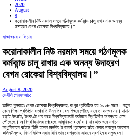
2020
August
8
করোনাকালীন নিউ নরমাল সময়ে গঠণমূলক কর্মকান্ড চালু রাখার এক অনন্য
উদাহরণ বেগম রোকেয়া বিশ্ববিদ্যালয়।”
সাক্ষাৎকার ও ফিচার
করোনাকালীন নিউ নরমাল সময়ে গঠণমূলক
কর্মকান্ড চালু রাখার এক অনন্য উদাহরণ
বেগম রোকেয়া বিশ্ববিদ্যালয়।”
August 8, 2020
ডেইলি প্রেসওয়াচ:
তানিয়া নুসরাতঃ বেগম রোকেয়া বিশ্ববিদ্যালয়, রংপুর প্রতিষ্ঠিত হয় ২০০৮ সালে। নতুন
কোন শিক্ষা প্রতিষ্ঠান রাতারাতি উন্নতির চরম শিখরে পৌঁছে যাবে তা সম্ভব নয়। নানান
চড়াই-উৎরাই, উৎকণ্ঠা পার করে বিশ্ববিদ্যালয়টি বর্তমানে স্থিতিশীল অবস্থায় এসে
পৌঁছেছে। এ বিশ্ববিদ্যালয় পেয়েছে আধুনিকতার ছোঁয়া। যার হাত ধরে এখানে
আধুনিকায়ন ঘটেছে তিনি হলেন মাননীয় উপাচার্য প্রফেসর ডক্টর মেজর নাজমুল আহসান
কলিমউল্লাহ, বিএনসিসিও স্যার যিনি তার যোগ্যতার আসনে স্বমহিমায় সমুজ্জ্বল।