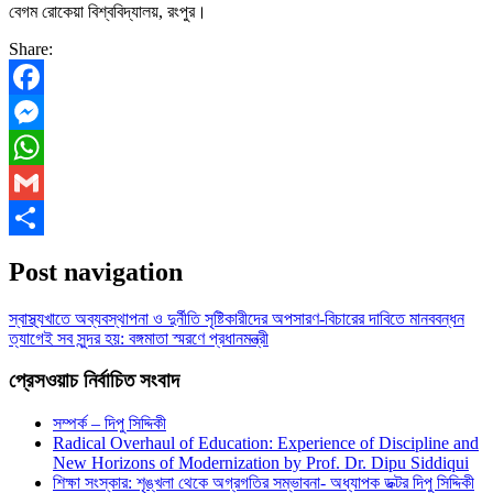
বেগম রোকেয়া বিশ্ববিদ্যালয়, রংপুর।
Share:
Facebook
Messenger
WhatsApp
Gmail
Share
Post navigation
স্বাস্থ্যখাতে অব্যবস্থাপনা ও দুর্নীতি সৃষ্টিকারীদের অপসারণ-বিচারের দাবিতে মানববন্ধন
ত্যাগেই সব সুন্দর হয়: বঙ্গমাতা স্মরণে প্রধানমন্ত্রী
প্রেসওয়াচ নির্বাচিত সংবাদ
সম্পর্ক – দিপু সিদ্দিকী
Radical Overhaul of Education: Experience of Discipline and
New Horizons of Modernization by Prof. Dr. Dipu Siddiqui
শিক্ষা সংস্কার: শৃঙ্খলা থেকে অগ্রগতির সম্ভাবনা- অধ্যাপক ডক্টর দিপু সিদ্দিকী