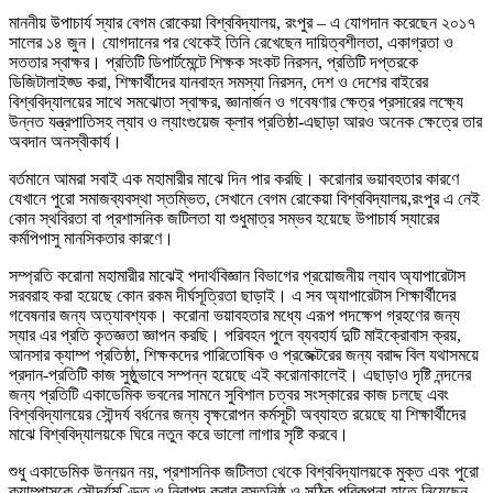
মাননীয় উপাচার্য স্যার বেগম রোকেয়া বিশ্ববিদ্যালয়, রংপুর – এ যোগদান করেছেন ২০১৭
সালের ১৪ জুন। যোগদানের পর থেকেই তিনি রেখেছেন দায়িত্বশীলতা, একাগ্রতা ও
সততার স্বাক্ষর। প্রতিটি ডিপার্টমেন্টে শিক্ষক সংকট নিরসন, প্রতিটি দপ্তরকে
ডিজিটালাইজ্ড করা, শিক্ষার্থীদের যানবাহন সমস্যা নিরসন, দেশ ও দেশের বাইরের
বিশ্ববিদ্যালয়ের সাথে সমঝোতা স্বাক্ষর, জ্ঞানার্জন ও গবেষণার ক্ষেত্র প্রসারের লক্ষ্যে
উন্নত যন্ত্রপাতিসহ ল্যাব ও ল্যাংগুয়েজ ক্লাব প্রতিষ্ঠা-এছাড়া আরও অনেক ক্ষেত্রে তার
অবদান অনস্বীকার্য।
বর্তমানে আমরা সবাই এক মহামারীর মাঝে দিন পার করছি। করোনার ভয়াবহতার কারণে
যেখানে পুরো সমাজব্যবস্থা স্তম্ভিত, সেখানে বেগম রোকেয়া বিশ্ববিদ্যালয়,রংপুর এ নেই
কোন স্থবিরতা বা প্রশাসনিক জটিলতা যা শুধুমাত্র সম্ভব হয়েছে উপাচার্য স্যারের
কর্মপিপাসু মানসিকতার কারণে।
সম্প্রতি করোনা মহামারীর মাঝেই পদার্থবিজ্ঞান বিভাগের প্রয়োজনীয় ল্যাব অ্যাপারেটাস
সরবরাহ করা হয়েছে কোন রকম দীর্ঘসূত্রিতা ছাড়াই। এ সব অ্যাপারেটাস শিক্ষার্থীদের
গবেষনার জন্য অত্যাবশ্যক। করোনা ভয়াবহতার মধ্যে এরূপ পদক্ষেপ গ্রহণের জন্য
স্যার এর প্রতি কৃতজ্ঞতা জ্ঞাপন করছি। পরিবহন পুলে ব্যবহার্য দুটি মাইক্রোবাস ক্রয়,
আনসার ক্যাম্প প্রতিষ্ঠা, শিক্ষকদের পারিতোষিক ও প্রজেক্টরের জন্য বরাদ্দ বিল যথাসময়ে
প্রদান-প্রতিটি কাজ সুষ্ঠুভাবে সম্পন্ন হয়েছে এই করোনাকালেই। এছাড়াও দৃষ্টি নন্দনের
জন্য প্রতিটি একাডেমিক ভবনের সামনে সুবিশাল চত্বর সংস্কারের কাজ চলছে এবং
বিশ্ববিদ্যালয়ের সৌন্দর্য বর্ধনের জন্য বৃক্ষরোপন কর্মসূচী অব্যাহত রয়েছে যা শিক্ষার্থীদের
মাঝে বিশ্ববিদ্যালয়কে ঘিরে নতুন করে ভালো লাগার সৃষ্টি করবে।
শুধু একাডেমিক উন্নয়ন নয়, প্রশাসনিক জটিলতা থেকে বিশ্ববিদ্যালয়কে মুক্ত এবং পুরো
ক্যাম্পাসকে সৌন্দর্যমণ্ডিত ও নিরাপদ করার বস্তুনিষ্ঠ ও সঠিক পরিকল্পনা হাতে নিয়েছেন