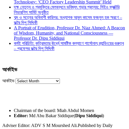
Technology: ‘CEO Factory Leadership Summit’ Held
দক্ষ নেতৃত্ব ও প্রযুক্তির মেলবন্ধনে ভবিষ্যৎ গড়ার প্রত্যয়: সিইও ফ্যাক্টরি
লিডারশিপ সামিট অনুষ্ঠিত
শব্দ ও সত্যের অবিনাশী কারিগর: অধ্যাপক আবুল কাসেম ফজলুল হক স্মরণে –
ডক্টর দিপু সিদ্দিকী
A Portrait of Erudition, Professor Dr. Niaz Ahmed: A Beacon
of Wisdom, Humanity, and National Consciousness —
Professor Dr. Dipu Siddiqui
কর্মই পরিচিতি: কৃত্রিমতার ঊর্ধ্বে সামষ্টিক কল্যাণে পার্সোনাল ব্র্যান্ডিংয়ের গুরুত্ব
– প্রফেসর ডক্টর দিপু সিদ্দিকী
আর্কাইভ
আর্কাইভ
Chairman of the board: Miah Abdul Momen
Editor:
Md Abu Bakar Siddique(
Dipu Siddiqui
)
Adviser Editor: ADV S M Mourshed Ali.Published by Daily