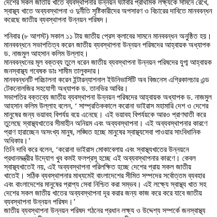
দেশের সকল জাতীয় খাতে ব্যবস্থাপনার উন্নয়ন ঘটাবার প্রাথমিক লক্ষ্যকে সামনে রেখে,
স্বাস্থ্য খাতে অব্যবস্থাপনা ও দুর্নীতি সৃষ্টিকারীদের অপসারণ ও বিচারের দাবিতে মানববন্ধন
করেছে জাতীয় ব্যবস্থাপনা উন্নয়ন পরিষদ।
শনিবার (৮ আগস্ট) সকাল ১১ টায় জাতীয় প্রেস ক্লাবের সামনে মানববন্ধন অনুষ্ঠিত হয়।
মানববন্ধনে সভাপতিত্ব করেন জাতীয় ব্যবস্থাপনা উন্নয়ন পরিষদের আহ্বায়ক অধ্যাপক
ড. নাজমুল আহসান কলিম উল্লাহ।
মানববন্ধনের মূল বক্তব্য তুলে ধরেন জাতীয় ব্যবস্থাপনা উন্নয়ন পরিষদের যুগ্ম আহ্বায়ক
জনস্বাস্থ্য গবেষক ডাঃ শামীম তালুকদার।
মানববন্ধনটি পরিচালনা করেন ইন্টারন্যাশনাল ইউনিভার্সিটি অব বিজনেস এগ্রিকালচার এন্ড
টেকনোলজির সহযোগী অধ্যাপক ড. তানভির আবির।
সভাপতির বক্তব্যে জাতীয় ব্যবস্থাপনা উন্নয়ন পরিষদের আহ্বায়ক অধ্যাপক ড. নাজমুল
আহসান কলিম উল্লাহ বলেন, ‘ সাম্প্রতিককালে করোনা ভাইরাস মহামারি দেশ ও দেশের
মানুষের জন্য ভয়াবহ বিপর্যয় বয়ে এনেছে। এই ভয়াবহ বিপর্যয়কে আরও প্রাণঘাতী করে
তুলেছে স্বাস্থ্যখাতের সীমাহীন অনিয়ম এবং অব্যবস্থাপনা। এই অব্যবস্থাপনার কারণে
প্রাণ হারাচ্ছেন অসংখ্য মানুষ, লঙ্ঘিত হচ্ছে মানুষের স্বাস্থ্যসেবা পাওয়ার সাংবিধানিক
অধিকার।’
তিনি দাবি করে বলেন, ‘করোনা ভাইরাস মোকাবেলায় এবং স্বাস্থ্যখাতের উন্নয়নে
প্রধানমন্ত্রীর উদ্যোগ খুব কমই ফলপ্রসূ হচ্ছে এই অব্যবস্থাপনার কারণে। কেবল
স্বাস্থ্যখাতেই নয়, এই অব্যবস্থাপনা পরিলক্ষিত হচ্ছে দেশের প্রায় সকল জাতীয়
খাতেই। সঠিক ব্যবস্থাপনার মাধ্যমেই বাংলাদেশের সীমিত সম্পদের সর্বোত্তম ব্যবহার
এবং বাংলাদেশের মানুষের প্রাপ্য সেবা নিশ্চিত করা সম্ভব। এই লক্ষ্যে স্বাস্থ্য খাত সহ
দেশের সকল জাতীয় খাতের অব্যবস্থাপনা দূর করার জন্য কাজ করে করে যাবে জাতীয়
ব্যবস্থাপনা উন্নয়ন পরিষদ।’
জাতীয় ব্যবস্থাপনা উন্নয়ন পরিষদ গঠনের প্রধান লক্ষ্য ও উদ্দেশ্য সম্পর্কে জনস্বাস্থ্য