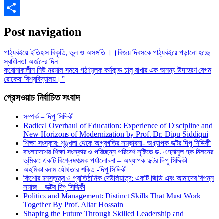
Gmail
Share
Post navigation
পাঠ্যবইয়ে ইতিহাস বিকৃতি, ভুল ও অসঙ্গতি ।।বিজয় দিবসকে পাঠ্যবইয়ে পড়ানো হচ্ছে
স্বাধীনতা অর্জনের দিন
করোনাকালীন নিউ নরমাল সময়ে গঠণমূলক কর্মকান্ড চালু রাখার এক অনন্য উদাহরণ বেগম
রোকেয়া বিশ্ববিদ্যালয়।”
প্রেসওয়াচ নির্বাচিত সংবাদ
সম্পর্ক – দিপু সিদ্দিকী
Radical Overhaul of Education: Experience of Discipline and
New Horizons of Modernization by Prof. Dr. Dipu Siddiqui
শিক্ষা সংস্কার: শৃঙ্খলা থেকে অগ্রগতির সম্ভাবনা- অধ্যাপক ডক্টর দিপু সিদ্দিকী
বাংলাদেশের শিক্ষা সংস্কার ও পরিচ্ছন্ন পরিবেশ সৃষ্টিতে ড. এহসানুল হক মিলনের
ভূমিকা: একটি বিশ্লেষণাত্মক পর্যালোচনা – অধ্যাপক ডক্টর দিপু সিদ্দিকী
অহমিকা বনাম যৌথতার শক্তি -দিপু সিদ্দিকী
কিশোর মনস্তত্ত্ব ও প্রাতিষ্ঠানিক দেউলিয়াত্ব: একটি জিডি এবং আমাদের বিপন্ন
সমাজ – ডক্টর দিপু সিদ্দিকী
Politics and Management: Distinct Skills That Must Work
Together By Prof. Aliar Hossain
Shaping the Future Through Skilled Leadership and