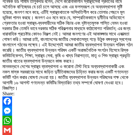
গবেষক ডাঃ শামীম তালুকদার বলেন, দেশে করোনাকালীন স্বাস্থ্যসেবা প্রদানের নামে
অনৈতিক বাণিজ্যের যে চর্চা চলে আসছে এবং এর ফলস্বরূপ যে অব্যবস্থাপনা সৃষ্টি
হয়েছে, জনগণ মনে করে, এটিই স্বাস্থ্যখাতকে অস্থিতিশীল করে তোলার পেছনে মূল
ভূমিকা পালন করছে। জনগণ এও মনে করে যে, সাম্প্রতিককালে দুর্নীতির অভিযোগে
গ্রেফতার হওয়া স্বাস্থ্য-ব্যবসায়ীদের সঠিক বিচার এবং দৃষ্টান্তমূলক শাস্তি যেমন হওয়া
দরকার ঠিক তেমনি ভাবে দরকার সঠিক পরিকল্পনার মাধ্যমে কাঠামোগত পরিবর্তন; এর জন্য
ধারাবাহিক প্রচেষ্টার কোনও বিকল্প নেই। আমরা জনগণের এই আকাঙ্ক্ষার সাথে একাত্মতা
পোষণ করি। আমরা চাই, বাংলাদেশের জাতীয় সেবাখাতসমূহ গড়ে উঠুক বঙ্গবন্ধুর স্বপ্নের
বাংলাদেশ গঠনের লক্ষ্যে। এই উদ্দেশ্যেই আমরা জাতীয় ব্যবস্থাপনা উন্নয়ন পরিষদ গঠন
করেছি। জাতীয় ব্যবস্থাপনা উন্নয়ন পরিষদ একটি অরাজনৈতিক সংগঠন হিসেবে রিস্ক
কমিউনিকেশন, শিক্ষা, স্বাস্থ্য সেবা, কৃষি ও খাদ্য নিরাপত্তা, মাতৃ ও শিশু স্বাস্থ্য প্রভৃতি
জাতীয় খাতের ব্যবস্থাপনা উন্নয়নে কাজ করবে।
মানববন্ধনে দেশের স্বাস্থ্য ব্যবস্থাপনা ও করোনা টেস্ট নিয়ে অব্যবস্থাপনাকারী এবং
নকল মাস্ক সরবরাহের সাথে জড়িত দুর্নীতিবাজদের চিহ্নিত করার জন্য একটি গণতদন্ত
কমিটি গঠন করার ঘোষণা দেওয়া হয়। জাতীয় ব্যবস্থাপনা উন্নয়ন পরিষদের পক্ষ থেকে
আগামী ১৬ আগস্ট গণতদন্ত কমিটির বিস্তারিত তথ্য সম্পর্কে ঘোষণা দেওয়া হবে।
বিজ্ঞপ্তি।
Share:
Facebook
Messenger
WhatsApp