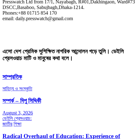
Presswatch Ltd from 17/1, Nayabagh, R#01,Dakhingaon, Ward#73
DSCC,Basaboo, Sabujbagh,Dhaka-1214.
Phones:+88 01715 854 170
email: daily.presswatch@gmail.com
এসো দেশ প্রেমিক সুশিক্ষিত নাগরিক আন্দোলন গড়ে তুলি। ডেইলি
প্রেসওয়াচ মাটি ও মানুষের কথা বলে।
সাম্প্রতিক
সাহিত্য ও সংস্কৃতি
সম্পর্ক – দিপু সিদ্দিকী
August 3, 2026
ডেইলি প্রেসওয়াচ:
জাতীয়
শিক্ষা
Radical Overhaul of Education: Experience of