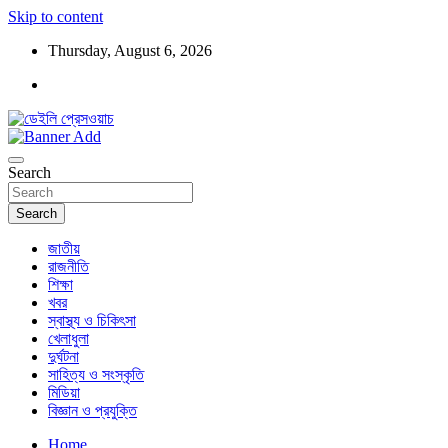
Skip to content
Thursday, August 6, 2026
ডেইলি প্রেসওয়াচ মুক্তিযুদ্ধের চেতনায় উদ্বুদ্ধ মুখপত্র
ডেইলি প্রেসওয়াচ
Search
Search
জাতীয়
রাজনীতি
শিক্ষা
খবর
স্বাস্থ্য ও চিকিৎসা
খেলাধুলা
দুর্ঘটনা
সাহিত্য ও সংস্কৃতি
মিডিয়া
বিজ্ঞান ও প্রযুক্তি
Home