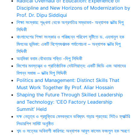
Radical Overhaul of Education: Experience of
Discipline and New Horizons of Modernization by
Prof. Dr. Dipu Siddiqui
শিক্ষা সংস্কার: শৃঙ্খলা থেকে অগ্রগতির সম্ভাবনা- অধ্যাপক ডক্টর দিপু
সিদ্দিকী
বাংলাদেশের শিক্ষা সংস্কার ও পরিচ্ছন্ন পরিবেশ সৃষ্টিতে ড. এহসানুল হক
মিলনের ভূমিকা: একটি বিশ্লেষণাত্মক পর্যালোচনা – অধ্যাপক ডক্টর দিপু
সিদ্দিকী
অহমিকা বনাম যৌথতার শক্তি -দিপু সিদ্দিকী
কিশোর মনস্তত্ত্ব ও প্রাতিষ্ঠানিক দেউলিয়াত্ব: একটি জিডি এবং আমাদের
বিপন্ন সমাজ – ডক্টর দিপু সিদ্দিকী
Politics and Management: Distinct Skills That
Must Work Together By Prof. Aliar Hossain
Shaping the Future Through Skilled Leadership
and Technology: ‘CEO Factory Leadership
Summit’ Held
দক্ষ নেতৃত্ব ও প্রযুক্তির মেলবন্ধনে ভবিষ্যৎ গড়ার প্রত্যয়: সিইও ফ্যাক্টরি
লিডারশিপ সামিট অনুষ্ঠিত
শব্দ ও সত্যের অবিনাশী কারিগর: অধ্যাপক আবুল কাসেম ফজলুল হক স্মরণে