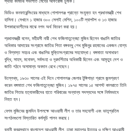
স্থায়ী কমিটির সভাপতি মেহের আফরোজ চুমকি।
ভিডিও কনফারেন্সিংয়ের মাধ্যমে গোপালগঞ্জ প্রান্তে সংযুক্ত হন প্রধানমন্ত্রী শেখ
হাসিনা। সেখানে ১ হাজার ৩০০ সেলাই মেশিন, ১০০টি ল্যাপটপ ও ১৩ হাজার
উপকারভোগীদের মাঝে নগদ অর্থ বিতরণ করা হয়।
প্রধানমন্ত্রী বলেন, মহীয়সী নারী শেখ ফজিলাতুন্নেছা মুজিব ছিলেন বাঙালি জাতির
অধিকার আদায়ের সংগ্রামে জাতির পিতা বঙ্গবন্ধু শেখ মুজিবুর রহমানের একজন যোগ্য
ও বিশ্বস্ত সহচর এবং বাঙালির মুক্তিসংগ্রামের সহযোদ্ধা। বঙ্গমাতা অসাধারণ
বুদ্ধি, সাহস, মনোবল, সর্বসংহা ও দূরদর্শিতার অধিকারী ছিলেন এবং আমৃত্যু দেশ ও
জাতি গঠনে অসামান্য অবদান রেখে গেছেন।
উল্লেখ্য, ১৯৩০ সালের এই দিনে গোপালগঞ্জ জেলার টুঙ্গিপাড়া গ্রামে জন্মগ্রহণ
করেন বঙ্গমাতা শেখ ফজিলাতুন্নেছা মুজিব। ১৯৭৫ সালের ১৫ আগস্ট কালরাতে তিনি
জাতির পিতার হত্যাকারীদের হাতে পরিবারের অন্যান্য সদস্যদের সঙ্গে নির্মমভাবে
নিহত হন।
বেগম মুজিবের জন্মদিন উপলক্ষে আওয়ামী লীগ ও তার সহযোগী এবং ভাতৃপ্রতিম
সংগঠনগুলো বিস্তারিত কর্মসূচি পালন করছে।
বনানী কবরস্থানে বাংলাদেশ আওয়ামী লীগ, ঢাকা মহানগর উত্তর ও দক্ষিণ আওয়ামী