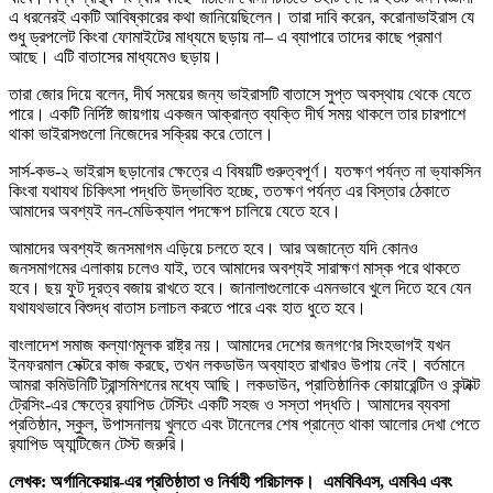
এ ধরনেরই একটি আবিষ্কারের কথা জানিয়েছিলেন। তারা দাবি করেন, করোনাভাইরাস যে
শুধু ড্রপলেট কিংবা ফোমাইটের মাধ্যমে ছড়ায় না– এ ব্যাপারে তাদের কাছে প্রমাণ
আছে। এটি বাতাসের মাধ্যমেও ছড়ায়।
তারা জোর দিয়ে বলেন, দীর্ঘ সময়ের জন্য ভাইরাসটি বাতাসে সুপ্ত অবস্থায় থেকে যেতে
পারে। একটি নির্দিষ্ট জায়গায় একজন আক্রান্ত ব্যক্তি দীর্ঘ সময় থাকলে তার চারপাশে
থাকা ভাইরাসগুলো নিজেদের সক্রিয় করে তোলে।
সার্স-কভ-২ ভাইরাস ছড়ানোর ক্ষেত্রে এ বিষয়টি গুরুত্বপূর্ণ। যতক্ষণ পর্যন্ত না ভ্যাকসিন
কিংবা যথাযথ চিকিৎসা পদ্ধতি উদ্ভাবিত হচ্ছে, ততক্ষণ পর্যন্ত এর বিস্তার ঠেকাতে
আমাদের অবশ্যই নন-মেডিক্যাল পদক্ষেপ চালিয়ে যেতে হবে।
আমাদের অবশ্যই জনসমাগম এড়িয়ে চলতে হবে। আর অজান্তে যদি কোনও
জনসমাগমের এলাকায় চলেও যাই, তবে আমাদের অবশ্যই সারাক্ষণ মাস্ক পরে থাকতে
হবে। ছয় ফুট দূরত্ব বজায় রাখতে হবে। জানালাগুলোকে এমনভাবে খুলে দিতে হবে যেন
যথাযথভাবে বিশুদ্ধ বাতাস চলাচল করতে পারে এবং হাত ধুতে হবে।
বাংলাদেশ সমাজ কল্যাণমূলক রাষ্ট্র নয়। আমাদের দেশের জনগণের সিংহভাগই যখন
ইনফরমাল সেক্টরে কাজ করছে, তখন লকডাউন অব্যাহত রাখারও উপায় নেই। বর্তমানে
আমরা কমিউনিটি ট্রান্সমিশনের মধ্যে আছি। লকডাউন, প্রাতিষ্ঠানিক কোয়ারেন্টিন ও কন্টাক্ট
ট্রেসিং-এর ক্ষেত্রে র‌্যাপিড টেস্টিং একটি সহজ ও সস্তা পদ্ধতি। আমাদের ব্যবসা
প্রতিষ্ঠান, স্কুল, উপাসনালয় খুলতে এবং টানেলের শেষ প্রান্তে থাকা আলোর দেখা পেতে
র‌্যাপিড অ্যান্টিজেন টেস্ট জরুরি।
লেখক: অর্গানিকেয়ার-এর প্রতিষ্ঠাতা ও নির্বাহী পরিচালক। এমবিবিএস, এমবিএ এবং