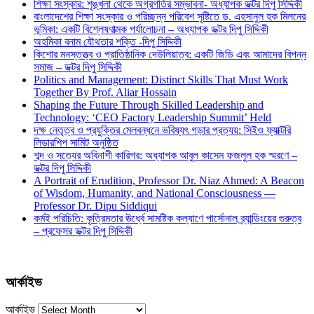
শিক্ষা সংস্কার: শৃঙ্খলা থেকে অগ্রগতির সম্ভাবনা- অধ্যাপক ডক্টর দিপু সিদ্দিকী
বাংলাদেশের শিক্ষা সংস্কার ও পরিচ্ছন্ন পরিবেশ সৃষ্টিতে ড. এহসানুল হক মিলনের
ভূমিকা: একটি বিশ্লেষণাত্মক পর্যালোচনা – অধ্যাপক ডক্টর দিপু সিদ্দিকী
অহমিকা বনাম যৌথতার শক্তি -দিপু সিদ্দিকী
কিশোর মনস্তত্ত্ব ও প্রাতিষ্ঠানিক দেউলিয়াত্ব: একটি জিডি এবং আমাদের বিপন্ন
সমাজ – ডক্টর দিপু সিদ্দিকী
Politics and Management: Distinct Skills That Must Work
Together By Prof. Aliar Hossain
Shaping the Future Through Skilled Leadership and
Technology: ‘CEO Factory Leadership Summit’ Held
দক্ষ নেতৃত্ব ও প্রযুক্তির মেলবন্ধনে ভবিষ্যৎ গড়ার প্রত্যয়: সিইও ফ্যাক্টরি
লিডারশিপ সামিট অনুষ্ঠিত
শব্দ ও সত্যের অবিনাশী কারিগর: অধ্যাপক আবুল কাসেম ফজলুল হক স্মরণে –
ডক্টর দিপু সিদ্দিকী
A Portrait of Erudition, Professor Dr. Niaz Ahmed: A Beacon
of Wisdom, Humanity, and National Consciousness —
Professor Dr. Dipu Siddiqui
কর্মই পরিচিতি: কৃত্রিমতার ঊর্ধ্বে সামষ্টিক কল্যাণে পার্সোনাল ব্র্যান্ডিংয়ের গুরুত্ব
– প্রফেসর ডক্টর দিপু সিদ্দিকী
আর্কাইভ
আর্কাইভ