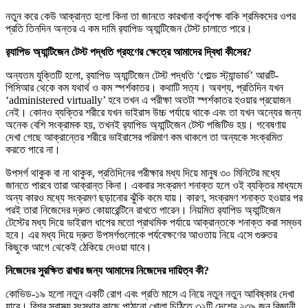
নতুন করে কেউ আক্রান্ত হলো কিনা তা জানতে কারখানা কর্তৃপক্ষ বাকি শ্রমিকদের ওপর
প্রতি তিনদিন অন্তর এ কম দামি র‌্যাপিড অ্যান্টিজেন টেস্ট চালাতে পারে।
র‌্যাপিড অ্যান্টিজেন টেস্ট পদ্ধতি গ্রহণের ক্ষেত্রে আমাদের দ্বিধা কীসের?
অন্যতম যুক্তিটি হলো, র‌্যাপিড অ্যান্টিজেন টেস্ট পদ্ধতি ‘গোল্ড স্ট্যান্ডার্ড’ আরটি-
পিসিআর থেকে কম যথার্থ ও কম স্পর্শকাতর। কথাটি সত্য। অবশ্য, প্রতিদিন যখন
‘administered virtually’ হবে তখন এ পরীক্ষা অতটা স্পর্শকাতর হওয়ার প্রয়োজন
নেই। কোনও ব্যক্তির শরীরে যখন ভাইরাস উচ্চ পর্যায়ে থাকে এবং তা যখন অন্যের জন্য
অনেক বেশি সংক্রামক হয়, তখনই র‌্যাপিড অ্যান্টিজেন টেস্ট পজিটিভ হয়। গবেষণায়
দেখা গেছে আক্রান্তের শরীরে ভাইরাসের পরিমাণ কম থাকলে তা অন্যকে সংক্রমিত
করতে পারে না।
উপসর্গ থাকুক বা না থাকুক, প্রতিদিনের পরীক্ষার মধ্য দিয়ে মানুষ ৩০ মিনিটের মধ্যে
জানতে পারবে তারা আক্রান্ত কিনা। একবার সংক্রমণ শনাক্ত হলে ওই ব্যক্তির মাধ্যমে
অন্য কারও মধ্যে সংক্রমণ ছড়ানোর ঝুঁকি কমে যায়। কারণ, সংক্রমণ শনাক্ত হওয়ার পর
পরই তারা নিজেদের দ্রুত কোয়ারেন্টিনে রাখতে পারেন। নিয়মিত র‌্যাপিড অ্যান্টিজেন
টেস্টের মধ্য দিয়ে ভাইরাল ধাপের মতো প্রাথমিক পর্যায়ে আক্রান্তকে শনাক্ত করা সম্ভব
হবে। এর মধ্য দিয়ে দ্রুত উপসর্গগুলোকে পর্যবেক্ষণের আওতায় নিয়ে এসে গুরুতর
কিছুকে আগে থেকেই ঠেকিয়ে দেওয়া যাবে।
নিজেদের সুরক্ষিত রাখার জন্য আমাদের নিজেদের দায়িত্ব কী?
কোভিড-১৯ হলো নতুন একটি রোগ এবং প্রতি মাসে এ নিয়ে নতুন নতুন আবিষ্কার দেখা
যাবে। বিশ্ব স্বাস্থ্য সংস্থার কাছে পাঠানো খোলা চিঠিতে ৩২টি দেশের ২৩৯ জন বিজ্ঞানী