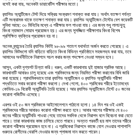
বসেই করা যায়, অনেকটা ডায়াবেটিস পরীক্ষার মতো।
র‌্যাপিড অ্যান্টিজেন টেস্ট দিয়ে সক্রিয় সংক্রমণ শনাক্ত করা যায়। অর্থাৎ যতক্ষণ পর্যন্ত
এটি সংক্রামক থাকে ততক্ষণ শনাক্ত করা যায়। র‌্যাপিড অ্যান্টিজেন টেস্টের বেশ কয়েকটি
সুবিধা আছে: ৩০ মিনিটের মধ্যে এ পরীক্ষার ফল পাওয়া যায়। এর জন্য শুধু লালা/থুতু
কিংবা ন্যাজাল সোয়াব প্রয়োজন হয়। এর জন্য সুসজ্জিত পরীক্ষাগার কিংবা বিশেষ
প্রশিক্ষিত ব্যক্তির প্রয়োজন হয় না।
অনেক ব্র্যান্ডের তৈরি র‌্যাপিড কিটই ৯৮-৯৯ শতাংশ যথার্থতা অর্জন করতে পেরেছে। এ
র‌্যাপিড কিটগুলো যদি বাড়িতে বাড়িতে কিংবা বিভিন্ন প্রতিষ্ঠানে সহজলভ্য করা যায়, তবে
আমাদের অর্থনীতিকে নিরাপদে সচল করার জন্য পদক্ষেপ নেওয়া সম্ভব হবে।
আসুন, একটা দৃশ্যপট চিন্তা করি। ধরুন, একটি কারখানায় দুই হাজার শ্রমিক আছে।
কারখানাটি আবারও চালু হয়েছে এবং শ্রমিকদের জন্য নিয়মিত পরীক্ষা করানোর বিধি জারি
করা হয়েছে। প্রাথমিকভাবে তারা র‌্যাপিড অ্যান্টিজেন ও র‌্যাপিড অ্যান্টিবডি পরীক্ষা
পদ্ধতিতে সবার করোনা পরীক্ষা করলো। দেখা গেলো, ৪০০ শ্রমিকের শরীরে ইতোমধ্যে
কোভিড-১৯ বিরোধী অ্যান্টিবডি তৈরি হয়েছে। আর র‌্যাপিড অ্যান্টিজেন টেস্টে ৫০ জনের
করোনা পজিটিভ এসেছে।
এরপর ওই ৫০ জন শ্রমিককে আইসোলেশনে পাঠানো হলো। ১৪ দিন পর ওই একই
শ্রমিকদের শরীরে আবারও করোনা পরীক্ষা করতে হবে। আবার আগের পরীক্ষায় যে ৪০০
জনের শরীরে অ্যান্টিবডি পাওয়া গেছে তাদের সবদিক থেকে নিরাপদ বলে বিবেচনা করা যেতে
পারে। তারা কারখানায় কাজ চালিয়ে যেতে পারবে। অন্তত পরবর্তী ছয় মাস তাদের শরীরে
করোনা পরীক্ষার প্রয়োজন হবে না। এ শ্রমিকেরা নিরাপদে কাজে যোগ দেওয়ার পাশাপাশি
গুরুতর রোগীদের থেরাপি দেওয়ার জন্য প্লাজমা দান করতে পারেন।