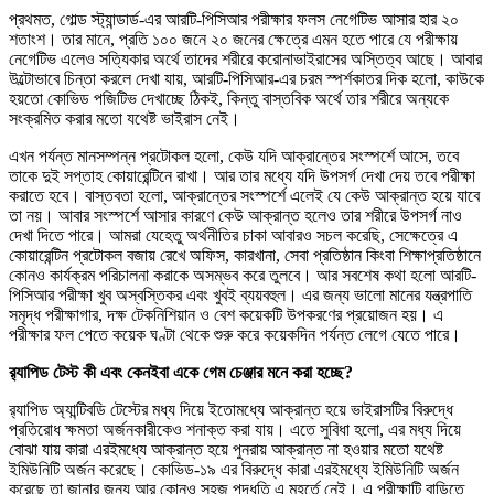
প্রথমত, গোল্ড স্ট্যান্ডার্ড-এর আরটি-পিসিআর পরীক্ষার ফলস নেগেটিভ আসার হার ২০
শতাংশ। তার মানে, প্রতি ১০০ জনে ২০ জনের ক্ষেত্রে এমন হতে পারে যে পরীক্ষায়
নেগেটিভ এলেও সত্যিকার অর্থে তাদের শরীরে করোনাভাইরাসের অস্তিত্ব আছে। আবার
উল্টোভাবে চিন্তা করলে দেখা যায়, আরটি-পিসিআর-এর চরম স্পর্শকাতর দিক হলো, কাউকে
হয়তো কোভিড পজিটিভ দেখাচ্ছে ঠিকই, কিন্তু বাস্তবিক অর্থে তার শরীরে অন্যকে
সংক্রমিত করার মতো যথেষ্ট ভাইরাস নেই।
এখন পর্যন্ত মানসম্পন্ন প্রটোকল হলো, কেউ যদি আক্রান্তের সংস্পর্শে আসে, তবে
তাকে দুই সপ্তাহ কোয়ারেন্টিনে রাখা। আর তার মধ্যে যদি উপসর্গ দেখা দেয় তবে পরীক্ষা
করাতে হবে। বাস্তবতা হলো, আক্রান্তের সংস্পর্শে এলেই যে কেউ আক্রান্ত হয়ে যাবে
তা নয়। আবার সংস্পর্শে আসার কারণে কেউ আক্রান্ত হলেও তার শরীরে উপসর্গ নাও
দেখা দিতে পারে। আমরা যেহেতু অর্থনীতির চাকা আবারও সচল করেছি, সেক্ষেত্রে এ
কোয়ারেন্টিন প্রটোকল বজায় রেখে অফিস, কারখানা, সেবা প্রতিষ্ঠান কিংবা শিক্ষাপ্রতিষ্ঠানে
কোনও কার্যক্রম পরিচালনা করাকে অসম্ভব করে তুলবে। আর সবশেষ কথা হলো আরটি-
পিসিআর পরীক্ষা খুব অস্বস্তিকর এবং খুবই ব্যয়বহুল। এর জন্য ভালো মানের যন্ত্রপাতি
সমৃদ্ধ পরীক্ষাগার, দক্ষ টেকনিশিয়ান ও বেশ কয়েকটি উপকরণের প্রয়োজন হয়। এ
পরীক্ষার ফল পেতে কয়েক ঘণ্টা থেকে শুরু করে কয়েকদিন পর্যন্ত লেগে যেতে পারে।
র‌্যাপিড টেস্ট কী এবং কেনইবা একে গেম চেঞ্জার মনে করা হচ্ছে?
র‌্যাপিড অ্যান্টিবডি টেস্টের মধ্য দিয়ে ইতোমধ্যে আক্রান্ত হয়ে ভাইরাসটির বিরুদ্ধে
প্রতিরোধ ক্ষমতা অর্জনকারীকেও শনাক্ত করা যায়। এতে সুবিধা হলো, এর মধ্য দিয়ে
বোঝা যায় কারা এরইমধ্যে আক্রান্ত হয়ে পুনরায় আক্রান্ত না হওয়ার মতো যথেষ্ট
ইমিউনিটি অর্জন করেছে। কোভিড-১৯ এর বিরুদ্ধে কারা এরইমধ্যে ইমিউনিটি অর্জন
করেছে তা জানার জন্য আর কোনও সহজ পদ্ধতি এ মুহূর্তে নেই। এ পরীক্ষাটি বাড়িতে