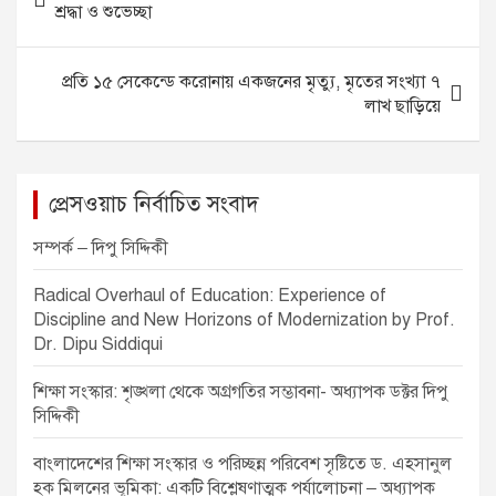
b
n
A
o
শ্রদ্ধা ও শুভেচ্ছা
o
g
p
s
o
er
p
t
প্রতি ১৫ সেকেন্ডে করোনায় একজনের মৃত্যু, মৃতের সংখ্যা ৭
k
n
লাখ ছাড়িয়ে
a
v
প্রেসওয়াচ নির্বাচিত সংবাদ
i
g
সম্পর্ক – দিপু সিদ্দিকী
a
Radical Overhaul of Education: Experience of
t
Discipline and New Horizons of Modernization by Prof.
Dr. Dipu Siddiqui
i
o
শিক্ষা সংস্কার: শৃঙ্খলা থেকে অগ্রগতির সম্ভাবনা- অধ্যাপক ডক্টর দিপু
সিদ্দিকী
n
বাংলাদেশের শিক্ষা সংস্কার ও পরিচ্ছন্ন পরিবেশ সৃষ্টিতে ড. এহসানুল
হক মিলনের ভূমিকা: একটি বিশ্লেষণাত্মক পর্যালোচনা – অধ্যাপক