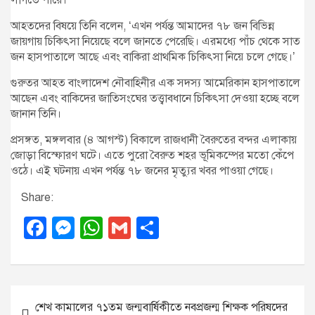
লাগতে পারে।’
আহতদের বিষয়ে তিনি বলেন, ‘এখন পর্যন্ত আমাদের ৭৮ জন বিভিন্ন
জায়গায় চিকিৎসা নিয়েছে বলে জানতে পেরেছি। এরমধ্যে পাঁচ থেকে সাত
জন হাসপাতালে আছে এবং বাকিরা প্রাথমিক চিকিৎসা নিয়ে চলে গেছে।’
গুরুতর আহত বাংলাদেশ নৌবাহিনীর এক সদস্য আমেরিকান হাসপাতালে
আছেন এবং বাকিদের জাতিসংঘের তত্ত্বাবধানে চিকিৎসা দেওয়া হচ্ছে বলে
জানান তিনি।
প্রসঙ্গত, মঙ্গলবার (৪ আগস্ট) বিকালে রাজধানী বৈরুতের বন্দর এলাকায়
জোড়া বিস্ফোরণ ঘটে। এতে পুরো বৈরুত শহর ভূমিকম্পের মতো কেঁপে
ওঠে। এই ঘটনায় এখন পর্যন্ত ৭৮ জনের মৃত্যুর খবর পাওয়া গেছে।
Share:
F
M
W
G
S
a
e
h
m
h
c
ss
at
ail
ar
e
e
s
e
P
শেখ কামালের ৭১তম জন্মবার্ষিকীতে নবপ্রজন্ম শিক্ষক পরিষদের