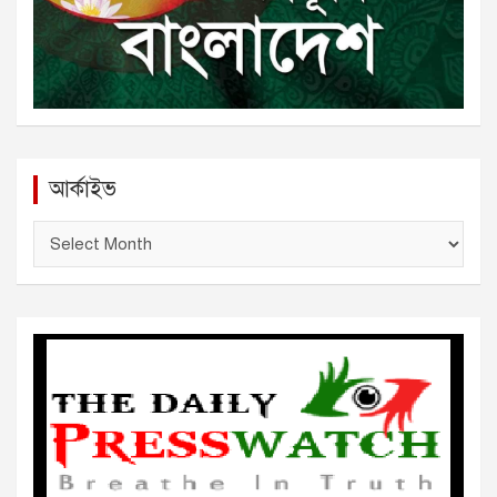
আর্কাইভ
আ
র্কা
ই
ভ