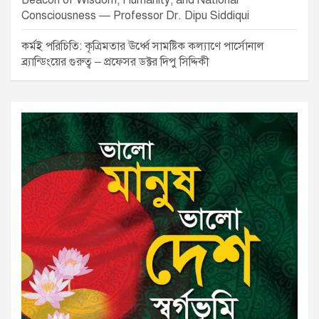
Beacon of Wisdom, Humanity, and National
Consciousness — Professor Dr. Dipu Siddiqui
কর্মই পরিচিতি: কৃত্রিমতার ঊর্ধ্বে সামষ্টিক কল্যাণে পার্সোনাল
ব্র্যান্ডিংয়ের গুরুত্ব – প্রফেসর ডক্টর দিপু সিদ্দিকী