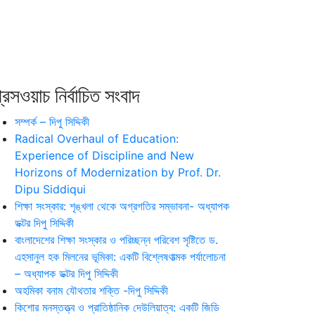
রেসওয়াচ নির্বাচিত সংবাদ
সম্পর্ক – দিপু সিদ্দিকী
Radical Overhaul of Education:
Experience of Discipline and New
Horizons of Modernization by Prof. Dr.
Dipu Siddiqui
শিক্ষা সংস্কার: শৃঙ্খলা থেকে অগ্রগতির সম্ভাবনা- অধ্যাপক
ডক্টর দিপু সিদ্দিকী
বাংলাদেশের শিক্ষা সংস্কার ও পরিচ্ছন্ন পরিবেশ সৃষ্টিতে ড.
এহসানুল হক মিলনের ভূমিকা: একটি বিশ্লেষণাত্মক পর্যালোচনা
– অধ্যাপক ডক্টর দিপু সিদ্দিকী
অহমিকা বনাম যৌথতার শক্তি -দিপু সিদ্দিকী
কিশোর মনস্তত্ত্ব ও প্রাতিষ্ঠানিক দেউলিয়াত্ব: একটি জিডি