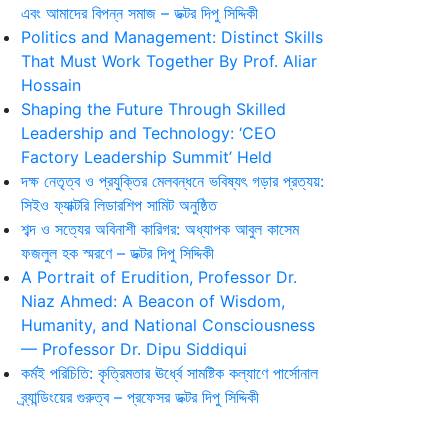
এবং আমাদের বিপন্ন সমাজ – ডক্টর দিপু সিদ্দিকী
Politics and Management: Distinct Skills
That Must Work Together By Prof. Aliar
Hossain
Shaping the Future Through Skilled
Leadership and Technology: ‘CEO
Factory Leadership Summit’ Held
দক্ষ নেতৃত্ব ও প্রযুক্তির মেলবন্ধনে ভবিষ্যৎ গড়ার প্রত্যয়:
সিইও ফ্যাক্টরি লিডারশিপ সামিট অনুষ্ঠিত
শব্দ ও সত্যের অবিনাশী কারিগর: অধ্যাপক আবুল কাসেম
ফজলুল হক স্মরণে – ডক্টর দিপু সিদ্দিকী
A Portrait of Erudition, Professor Dr.
Niaz Ahmed: A Beacon of Wisdom,
Humanity, and National Consciousness
— Professor Dr. Dipu Siddiqui
কর্মই পরিচিতি: কৃত্রিমতার ঊর্ধ্বে সামষ্টিক কল্যাণে পার্সোনাল
ব্র্যান্ডিংয়ের গুরুত্ব – প্রফেসর ডক্টর দিপু সিদ্দিকী