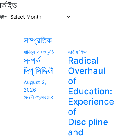
র্কাইভ
কাইভ
সাম্প্রতিক
সাহিত্য ও সংস্কৃতি
জাতীয়
শিক্ষা
সম্পর্ক –
Radical
দিপু সিদ্দিকী
Overhaul
of
August 3,
Education:
2026
ডেইলি প্রেসওয়াচ:
Experience
of
Discipline
and