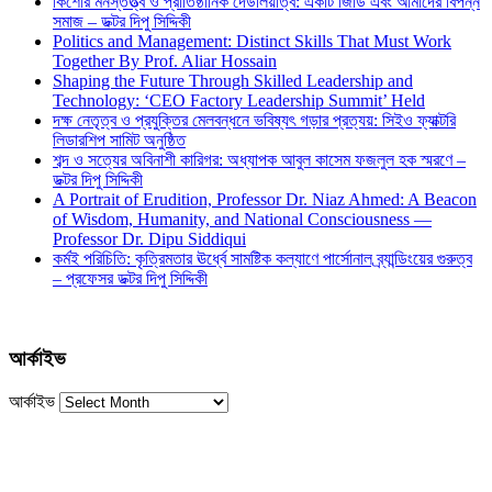
কিশোর মনস্তত্ত্ব ও প্রাতিষ্ঠানিক দেউলিয়াত্ব: একটি জিডি এবং আমাদের বিপন্ন
সমাজ – ডক্টর দিপু সিদ্দিকী
Politics and Management: Distinct Skills That Must Work
Together By Prof. Aliar Hossain
Shaping the Future Through Skilled Leadership and
Technology: ‘CEO Factory Leadership Summit’ Held
দক্ষ নেতৃত্ব ও প্রযুক্তির মেলবন্ধনে ভবিষ্যৎ গড়ার প্রত্যয়: সিইও ফ্যাক্টরি
লিডারশিপ সামিট অনুষ্ঠিত
শব্দ ও সত্যের অবিনাশী কারিগর: অধ্যাপক আবুল কাসেম ফজলুল হক স্মরণে –
ডক্টর দিপু সিদ্দিকী
A Portrait of Erudition, Professor Dr. Niaz Ahmed: A Beacon
of Wisdom, Humanity, and National Consciousness —
Professor Dr. Dipu Siddiqui
কর্মই পরিচিতি: কৃত্রিমতার ঊর্ধ্বে সামষ্টিক কল্যাণে পার্সোনাল ব্র্যান্ডিংয়ের গুরুত্ব
– প্রফেসর ডক্টর দিপু সিদ্দিকী
আর্কাইভ
আর্কাইভ