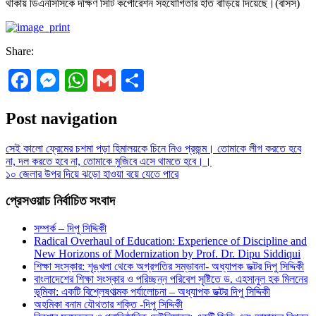
থাকায় ডিএনসিসিকে দক্ষিণ সিটি কর্পোরেশন সহযোগিতার হাত বাড়িয়ে দিয়েছে।(বাসস)
Share:
Facebook
Messenger
WhatsApp
Gmail
Share
Post navigation
সেই কালো ফ্রেমের চশমা পড়া হিমালয়কে চিনে নিও প্রজন্ম। তোমাকে লীগ করতে হবে
না, দল করতে হবে না, তোমাকে মুজিবে এসে থামতে হবে।।
১০ জেলার উপর দিয়ে ঝড়ো হাওয়া বয়ে যেতে পারে
প্রেসওয়াচ নির্বাচিত সংবাদ
সম্পর্ক – দিপু সিদ্দিকী
Radical Overhaul of Education: Experience of Discipline and
New Horizons of Modernization by Prof. Dr. Dipu Siddiqui
শিক্ষা সংস্কার: শৃঙ্খলা থেকে অগ্রগতির সম্ভাবনা- অধ্যাপক ডক্টর দিপু সিদ্দিকী
বাংলাদেশের শিক্ষা সংস্কার ও পরিচ্ছন্ন পরিবেশ সৃষ্টিতে ড. এহসানুল হক মিলনের
ভূমিকা: একটি বিশ্লেষণাত্মক পর্যালোচনা – অধ্যাপক ডক্টর দিপু সিদ্দিকী
অহমিকা বনাম যৌথতার শক্তি -দিপু সিদ্দিকী