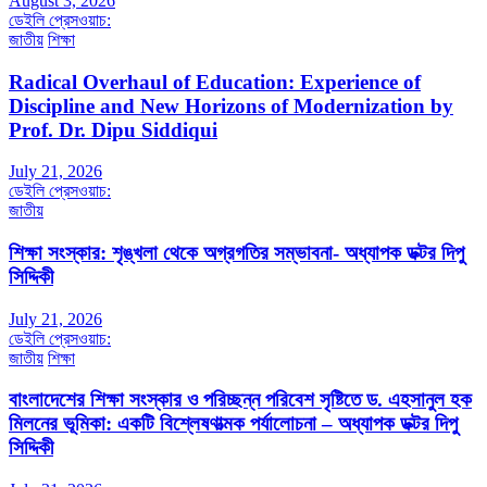
August 3, 2026
ডেইলি প্রেসওয়াচ:
জাতীয়
শিক্ষা
Radical Overhaul of Education: Experience of
Discipline and New Horizons of Modernization by
Prof. Dr. Dipu Siddiqui
July 21, 2026
ডেইলি প্রেসওয়াচ:
জাতীয়
শিক্ষা সংস্কার: শৃঙ্খলা থেকে অগ্রগতির সম্ভাবনা- অধ্যাপক ডক্টর দিপু
সিদ্দিকী
July 21, 2026
ডেইলি প্রেসওয়াচ:
জাতীয়
শিক্ষা
বাংলাদেশের শিক্ষা সংস্কার ও পরিচ্ছন্ন পরিবেশ সৃষ্টিতে ড. এহসানুল হক
মিলনের ভূমিকা: একটি বিশ্লেষণাত্মক পর্যালোচনা – অধ্যাপক ডক্টর দিপু
সিদ্দিকী