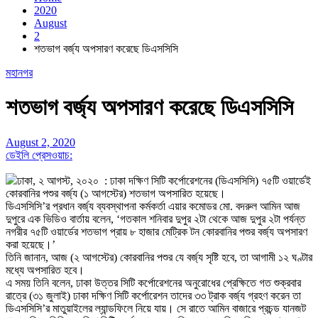
2020
August
2
শতভাগ বর্জ্য অপসারণ করেছে ডিএসসিসি
মহানগর
শতভাগ বর্জ্য অপসারণ করেছে ডিএসসিসি
August 2, 2020
ডেইলি প্রেসওয়াচ:
ঢাকা, ২ আগস্ট, ২০২০ : ঢাকা দক্ষিণ সিটি কর্পোরেশনের (ডিএসসিসি) ৭৫টি ওয়ার্ডেই
কোরবানির পশুর বর্জ্য (১ আগস্টের) শতভাগ অপসারিত হয়েছে।
ডিএসসিসি’র প্রধান বর্জ্য ব্যবস্থাপনা কর্মকর্তা এয়ার কমোডর মো. বদরুল আমিন আজ
দুপুরে এক ভিডিও বার্তায় বলেন, ‘গতকাল শনিবার দুপুর ২টা থেকে আজ দুপুর ২টা পর্যন্ত
নগরীর ৭৫টি ওয়ার্ডের শতভাগ প্রায় ৮ হাজার মেট্রিক টন কোরবানির পশুর বর্জ্য অপসারণ
করা হয়েছে।’
তিনি জানান, আজ (২ আগস্টের) কোরবানির পশুর যে বর্জ্য সৃষ্টি হবে, তা আগামী ১২ ঘণ্টার
মধ্যে অপসারিত হবে।
এ সময় তিনি বলেন, ঢাকা উত্তর সিটি কর্পোরেশনের অনুরোধের প্রেক্ষিতে গত শুক্রবার
রাত্রে (৩১ জুলাই) ঢাকা দক্ষিণ সিটি কর্পোরেশন তাদের ৩৩ ট্রাক বর্জ্য গ্রহণ করেন তা
ডিএসসিসি’র মাতুয়াইলের ল্যান্ডফিলে নিয়ে যায়। সে রাতে আমিন বাজারে প্রচন্ড যানজট