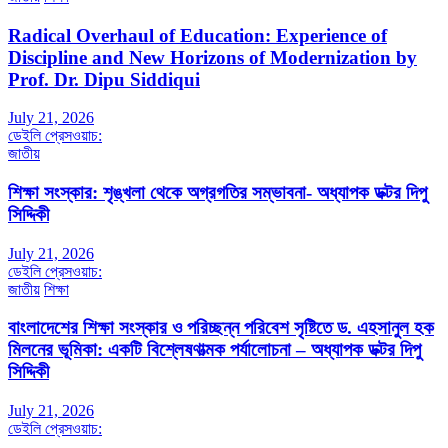
Radical Overhaul of Education: Experience of
Discipline and New Horizons of Modernization by
Prof. Dr. Dipu Siddiqui
July 21, 2026
ডেইলি প্রেসওয়াচ:
জাতীয়
শিক্ষা সংস্কার: শৃঙ্খলা থেকে অগ্রগতির সম্ভাবনা- অধ্যাপক ডক্টর দিপু
সিদ্দিকী
July 21, 2026
ডেইলি প্রেসওয়াচ:
জাতীয়
শিক্ষা
বাংলাদেশের শিক্ষা সংস্কার ও পরিচ্ছন্ন পরিবেশ সৃষ্টিতে ড. এহসানুল হক
মিলনের ভূমিকা: একটি বিশ্লেষণাত্মক পর্যালোচনা – অধ্যাপক ডক্টর দিপু
সিদ্দিকী
July 21, 2026
ডেইলি প্রেসওয়াচ: