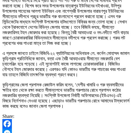
নদীর পানিতে ভাসিয়ে দিয়ে প্রতি রাতে শত শত গরু ও মহিষ দেশের সীমানায় প্রবেশ
করানো হচ্ছে। বিশেষ করে সদর উপজেলার যাত্রাপুর ইউনিয়নের দইখাওয়া, উলিপুর
উপজেলার সাহেবের আলগা ইউনিয়ন এবং নাগেশ্বরী উপজেলার নারায়ণপুর ইউনিয়নের
সীমান্তের নদীপথে প্রচুর ভারতীয় গরু বাংলাদেশে প্রবেশ করানো হচ্ছে। এসব গরু
সিন্ডিকেটের মাধ্যমে সংশ্লিষ্ট উপজেলার হাটগুলোতে বিক্রির জন্য তোলা হচ্ছে। সেখান
থেকে ট্রাকযোগে দেশের বিভিন্ন জেলায় যাচ্ছে। তবে বিজিবি বলছে, সীমান্তে
নজরদারিসহ টহল জোরদার করা হয়েছে। কিন্তু বৈরী আবহাওয়া ও নদ-নদীতে পানি বাড়ার
কারণে চোরাকারবারিরা বিভিন্নভাবে সীমান্তের নদীপথে গরু প্রবেশ করাচ্ছে। গরুর লট
প্রবেশের খবর পাওয়া মাত্র তা সিজ করা হচ্ছে।
এ প্রসঙ্গে জানতে চাইলে বিজিবি-২২ ব্যাটালিয়নের অধিনায়ক লে. কর্নেল মোহাম্মদ জামাল
কুড়িগ্রাম প্রতিনিধিকে জানান, বন্যা এবং বৈরী আবহাওয়ায় সীমান্তে নজরদারি বেশ
চ্যালেঞ্জিং হয়ে পড়েছে। এই সুযোগটাই কাজে লাগাচ্ছে চোরাকারবারিরা। বিজিবিও
নৌপথে টহল জোরদার করেছে। এরপরও যদি কোনও ভারতীয় গরু পাচারের খবর পাওয়া
যায় তাহলে বিজিবি তাৎক্ষণিক ব্যবস্থা গ্রহণ করবে।
কুড়িগ্রামের জেলা প্রশাসক রেজাউল করিম বলেন, ‘দেশীয় খামারি ও গরু ব্যবসায়ীদের
ক্ষতির হাত থেকে রক্ষা করতে সীমান্তপথে ভারতীয় গরুপাচার রোধে প্রশাসন কঠোর
নজরদারির ব্যবস্থা নিয়েছি। সংশ্লিষ্ট উপজেলা নির্বাহী অফিসারদের (ইউএনও) এই
বিষয়ে নির্দেশনাও দেওয়া হয়েছে। এছাড়াও ভারতীয় গরুপাচার রোধে আমাদের টাস্কফোর্স
কাজ করছে বলেও জানান জেলা প্রশাসক।
Share: