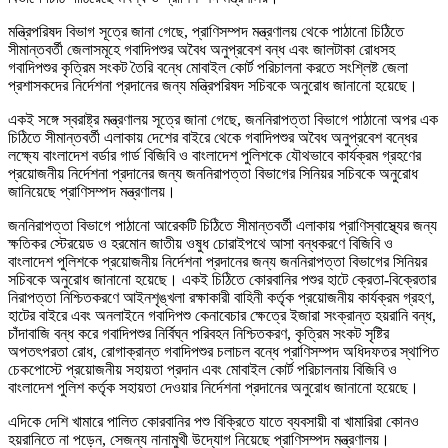
মন্ত্রিপরিষদ বিভাগ সূত্রে জানা গেছে, প্রাণিসম্পদ মন্ত্রণালয় থেকে পাঠানো চিঠিতে
সীমান্তবর্তী জেলাসমূহে গবাদিপশুর অবৈধ অনুপ্রবেশ বন্ধ এবং জালটাকা রোধসহ
গবাদিপশুর কৃত্রিম সংকট তৈরি বন্ধে মোবাইল কোর্ট পরিচালনা করতে সংশ্লিষ্ট জেলা
প্রশাসকদের নির্দেশনা প্রদানের জন্য মন্ত্রিপরিষদ সচিবকে অনুরোধ জানানো হয়েছে।
একই সঙ্গে স্বরাষ্ট্র মন্ত্রণালয় সূত্রে জানা গেছে, জননিরাপত্তা বিভাগে পাঠানো অপর এক
চিঠিতে সীমান্তবর্তী এলাকায় দেশের বাইরে থেকে গবাদিপশুর অবৈধ অনুপ্রবেশ বন্ধের
লক্ষ্যে বাংলাদেশ বর্ডার গার্ড বিজিবি ও বাংলাদেশ পুলিশকে যৌথভাবে কার্যক্রম গ্রহণের
প্রয়োজনীয় নির্দেশনা প্রদানের জন্য জননিরাপত্তা বিভাগের সিনিয়র সচিবকে অনুরোধ
জানিয়েছে প্রাণিসম্পদ মন্ত্রণালয়।
জননিরাপত্তা বিভাগে পাঠানো আরেকটি চিঠিতে সীমান্তবর্তী এলাকায় প্রাণিস্বাস্থ্যের জন্য
ক্ষতিকর স্টেরয়েড ও হরমোন জাতীয় ওষুধ চোরাইপথে আসা বন্ধকরণে বিজিবি ও
বাংলাদেশ পুলিশকে প্রয়োজনীয় নির্দেশনা প্রদানের জন্য জননিরাপত্তা বিভাগের সিনিয়র
সচিবকে অনুরোধ জানানো হয়েছে। একই চিঠিতে কোরবানির পশুর হাটে ক্রেতা-বিক্রেতার
নিরাপত্তা নিশ্চিতকরণে আইনশৃঙ্খলা রক্ষাকারী বাহিনী কর্তৃক প্রয়োজনীয় কার্যক্রম গ্রহণ,
হাটের বাইরে এবং অনলাইনে গবাদিপশু কেনাবেচার ক্ষেত্রে ইজারা সংক্রান্ত হয়রানি বন্ধ,
চাঁদাবাজি বন্ধ করে গবাদিপশুর নির্বিঘ্ন পরিবহন নিশ্চিতকরণ, কৃত্রিম সংকট সৃষ্টির
অপতৎপরতা রোধ, রোগাক্রান্ত গবাদিপশুর চলাচল বন্ধে প্রাণিসম্পদ অধিদফতর স্থাপিত
চেকপোস্টে প্রয়োজনীয় সহায়তা প্রদান এবং মোবাইল কোর্ট পরিচালনায় বিজিবি ও
বাংলাদেশ পুলিশ কর্তৃক সহায়তা দেওয়ার নির্দেশনা প্রদানের অনুরোধ জানানো হয়েছে।
এদিকে দেশি খামারে পালিত কোরবানির পশু বিক্রিতে যাতে ব্যবসায়ী বা খামারিরা কোনও
হয়রানিতে না পড়েন, সেজন্য নানামুখী উদ্যোগ নিয়েছে প্রাণিসম্পদ মন্ত্রণালয়।