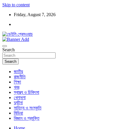
Skip to content
Friday, August 7, 2026
ডেইলি প্রেসওয়াচ মুক্তিযুদ্ধের চেতনায় উদ্বুদ্ধ মুখপত্র
ডেইলি প্রেসওয়াচ
Search
Search
জাতীয়
রাজনীতি
শিক্ষা
খবর
স্বাস্থ্য ও চিকিৎসা
খেলাধুলা
দুর্ঘটনা
সাহিত্য ও সংস্কৃতি
মিডিয়া
বিজ্ঞান ও প্রযুক্তি
Home