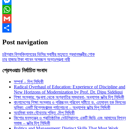
Facebook
Messenger
WhatsApp
Gmail
Share
Post navigation
চট্টগ্রাম বিশ্ববিদ্যালয়ের ভিসির স্বামীর মৃত্যুতে প্রধানমন্ত্রীর শোক
চার হাজার টাকা পাবেন অসচ্ছল অন্তঃসত্ত্বা নারী
প্রেসওয়াচ নির্বাচিত সংবাদ
সম্পর্ক – দিপু সিদ্দিকী
Radical Overhaul of Education: Experience of Discipline and
New Horizons of Modernization by Prof. Dr. Dipu Siddiqui
শিক্ষা সংস্কার: শৃঙ্খলা থেকে অগ্রগতির সম্ভাবনা- অধ্যাপক ডক্টর দিপু সিদ্দিকী
বাংলাদেশের শিক্ষা সংস্কার ও পরিচ্ছন্ন পরিবেশ সৃষ্টিতে ড. এহসানুল হক মিলনের
ভূমিকা: একটি বিশ্লেষণাত্মক পর্যালোচনা – অধ্যাপক ডক্টর দিপু সিদ্দিকী
অহমিকা বনাম যৌথতার শক্তি -দিপু সিদ্দিকী
কিশোর মনস্তত্ত্ব ও প্রাতিষ্ঠানিক দেউলিয়াত্ব: একটি জিডি এবং আমাদের বিপন্ন
সমাজ – ডক্টর দিপু সিদ্দিকী
Politics and Management: Distinct Skills That Must Work