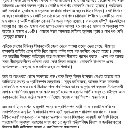
প্রায় ১ কোটি ১০ লাখ পশু কোরবানি করা হয়েছিল। তার আগের বছর ২০১৮ সালের ঈদুল
আজহায় ৩৮ লাখ গরুসহ প্রায় ১ কোটি ৪ লাখ পশু কোরবানি দেওয়া হয়েছে। প্রতিবছর
এই সংখ্যা ৫ হাজার করে বাড়লেও করোনার কারণে এ বছরের চিত্র ভিন্ন। সেই হিসাবে
এ বছর কোরবানিতে ১ কোটি ১৩ থেকে ১৫ লাখ পশুর চাহিদার বিপরীতে ১ কোটি ১৮ লাখ
৯৭ হাজার ৫০০টি গবাদিপশু কোরবানির জন্য মজুত রয়েছে। এরমধ্যে হৃষ্টপুষ্ট গরু-মহিষের
সংখ্যা ৪৫ লাখ ৩৮ হাজার এবং ছাগল-ভেড়ার সংখ্যা ৭৩ লাখ ৫৫ হাজার ও অন্যান্য পশু
রয়েছে ৪ হাজার ৫০০টি। এবারের ঈদুল আজহায় চাহিদার তুলনায় প্রায় ৪ লাখ পশু বেশি
প্রস্তুত রয়েছে।
এদিকে দেশের বিভিন্ন সীমান্তবর্তী জেলা থেকে পাওয়া তথ্যে দেখা গেছে, সীমান্ত
রক্ষাকারী বাহিনীর চোখ ফাঁকি দিয়ে বানের পানির সঙ্গে গরু ভাসিয়ে দেওয়া হচ্ছে। সেসব
গরু ভারতীয় সীমান্ত অতিক্রম করে বাংলাদেশ সীমানায় প্রবেশ করছে। এসব গরু আনার
সময় সীমান্তরক্ষীদের গুলিতে কেউ কেউ নিহত হচ্ছেন। কোরবানি উপলক্ষে এসব
অপতৎপরতা বেড়েছে বলে জানিয়েছেন সংশ্লিষ্টরা।
তবে অপতৎপরতা রোধে সরকারের পক্ষ থেকে ভিন্ন ভিন্ন উদ্যোগ নেওয়া হয়েছে বলে
জানিয়েছে মৎস্য ও প্রাণিসম্পদ মন্ত্রণালয়। সূত্র জানিয়েছে, আসন্ন ঈদুল আজহার
কোরবানিকে সামনে রেখে সীমান্ত পথে গবাদিপশুর অবৈধ অনুপ্রবেশ বন্ধসহ সীমান্তবর্তী
এলাকায় প্রাণিস্বাস্থ্যের জন্য ক্ষতিকর স্টেরয়েড ও হরমোন জাতীয় ওষুধ চোরাইপথে আসা
বন্ধকরণের বিষয়ে কঠোর অবস্থান নিয়েছে মৎস্য ও প্রাণিসম্পদ মন্ত্রণালয়।
এর অংশ হিসেবে গত ৯ জুলাই মৎস্য ও প্রাণিসম্পদ মন্ত্রী শ. ম. রেজাউল করিমের
সভাপতিত্বে অনুষ্ঠিত ‘কোরবানির পশুর হাটে সুস্থ-সবল গবাদিপশু সরবরাহ ও বিক্রয়
নিশ্চিতকরণ’ সংক্রান্ত এক আন্তমন্ত্রণালয় সভার সিদ্ধান্ত অনুযায়ী সংশ্লিষ্ট বিষয়ে
প্রয়োজনীয় ব্যবস্থা গ্রহণের জন্য গত ১৩ জুলাই মন্ত্রিপরিষদ বিভাগ ও জননিরাপত্তা
বিভাগে চিঠি পাঠিয়েছে মৎস্য ও প্রাণিসম্পদ মন্ত্রণালয়।