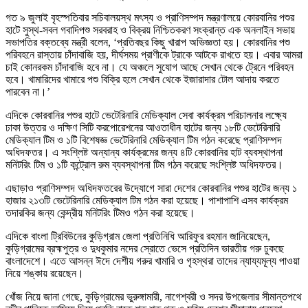
গত ৯ জুলাই বৃহস্পতিবার সচিবালয়স্থ মৎস্য ও প্রাণিসম্পদ মন্ত্রণালয়ে কোরবানির পশুর
হাটে সুস্থ-সবল গবাদিপশু সরবরাহ ও বিক্রয় নিশ্চিতকরণ সংক্রান্ত এক অনলাইন সভায়
সভাপতির বক্তব্যে মন্ত্রী বলেন, ‘প্রতিবছর কিছু খারাপ অভিজ্ঞতা হয়। কোরবানির পশু
পরিবহনে রাস্তায় চাঁদাবাজি হয়, দীর্ঘসময় প্রাণীকে ট্রাকে আটকে রাখতে হয়। এবার আমরা
চাই কোনরকম চাঁদাবাজি হবে না। যে অঞ্চলে সুযোগ আছে সেখান থেকে ট্রেনে পরিবহন
হবে। খামারিদের খামারে পশু বিক্রি হলে সেখান থেকে ইজারাদার টোল আদায় করতে
পারবেন না।’
এদিকে কোরবানির পশুর হাটে ভেটেরিনারি মেডিক্যাল সেবা কার্যক্রম পরিচালনার লক্ষ্যে
ঢাকা উত্তর ও দক্ষিণ সিটি করপোরেশনের আওতাধীন হাটের জন্য ১৮টি ভেটেরিনারি
মেডিক্যাল টিম ও ১টি বিশেষজ্ঞ ভেটেরিনারি মেডিক্যাল টিম গঠন করেছে প্রাণিসম্পদ
অধিদফতর। এ সংশ্লিষ্ট অন্যান্য কার্যক্রমের জন্য ৪টি কোরবানির হাট ব্যবস্থাপনা
মনিটরিং টিম ও ১টি কন্ট্রোল রুম ব্যবস্থাপনা টিম গঠন করেছে সংশ্লিষ্ট অধিদফতর।
এছাড়াও প্রাণিসম্পদ অধিদফতরের উদ্যোগে সারা দেশের কোরবানির পশুর হাটের জন্য ১
হাজার ২১৩টি ভেটেরিনারি মেডিক্যাল টিম গঠন করা হয়েছে। পাশাপাশি এসব কার্যক্রম
তদারকির জন্য কেন্দ্রীয় মনিটরিং টিমও গঠন করা হয়েছে।
এদিকে বাংলা ট্রিবিউনের কুড়িগ্রাম জেলা প্রতিনিধি আরিফুর রহমান জানিয়েছেন,
কুড়িগ্রামের ব্রহ্মপুত্র ও দুধকুমার নদের স্রোতে ভেসে প্রতিদিন ভারতীয় গরু ঢুকছে
বাংলাদেশে। এতে আসন্ন ঈদে দেশীয় গরুর খামারি ও গৃহস্থরা তাদের ন্যায্যমূল্য পাওয়া
নিয়ে শঙ্কায় রয়েছেন।
খোঁজ নিয়ে জানা গেছে, কুড়িগ্রামের ভুরুঙ্গামারী, নাগেশ্বরী ও সদর উপজেলার সীমান্তপথে