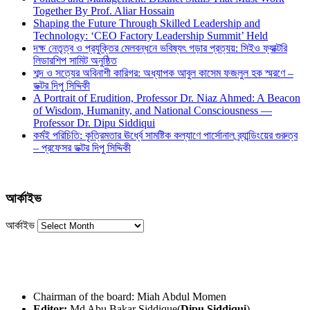
Together By Prof. Aliar Hossain
Shaping the Future Through Skilled Leadership and
Technology: ‘CEO Factory Leadership Summit’ Held
দক্ষ নেতৃত্ব ও প্রযুক্তির মেলবন্ধনে ভবিষ্যৎ গড়ার প্রত্যয়: সিইও ফ্যাক্টরি
লিডারশিপ সামিট অনুষ্ঠিত
শব্দ ও সত্যের অবিনাশী কারিগর: অধ্যাপক আবুল কাসেম ফজলুল হক স্মরণে –
ডক্টর দিপু সিদ্দিকী
A Portrait of Erudition, Professor Dr. Niaz Ahmed: A Beacon
of Wisdom, Humanity, and National Consciousness —
Professor Dr. Dipu Siddiqui
কর্মই পরিচিতি: কৃত্রিমতার ঊর্ধ্বে সামষ্টিক কল্যাণে পার্সোনাল ব্র্যান্ডিংয়ের গুরুত্ব
– প্রফেসর ডক্টর দিপু সিদ্দিকী
আর্কাইভ
আর্কাইভ
Chairman of the board: Miah Abdul Momen
Editor:
Md Abu Bakar Siddique(
Dipu Siddiqui
)