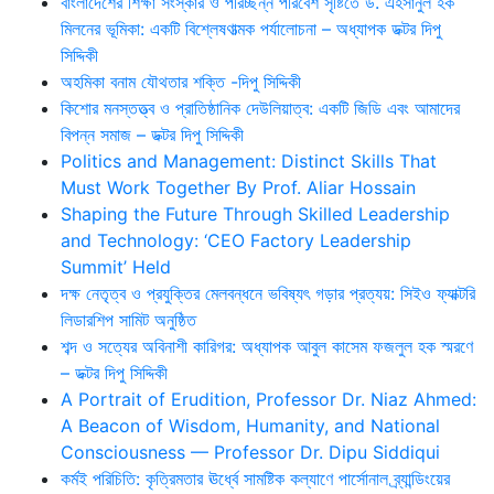
বাংলাদেশের শিক্ষা সংস্কার ও পরিচ্ছন্ন পরিবেশ সৃষ্টিতে ড. এহসানুল হক
মিলনের ভূমিকা: একটি বিশ্লেষণাত্মক পর্যালোচনা – অধ্যাপক ডক্টর দিপু
সিদ্দিকী
অহমিকা বনাম যৌথতার শক্তি -দিপু সিদ্দিকী
কিশোর মনস্তত্ত্ব ও প্রাতিষ্ঠানিক দেউলিয়াত্ব: একটি জিডি এবং আমাদের
বিপন্ন সমাজ – ডক্টর দিপু সিদ্দিকী
Politics and Management: Distinct Skills That
Must Work Together By Prof. Aliar Hossain
Shaping the Future Through Skilled Leadership
and Technology: ‘CEO Factory Leadership
Summit’ Held
দক্ষ নেতৃত্ব ও প্রযুক্তির মেলবন্ধনে ভবিষ্যৎ গড়ার প্রত্যয়: সিইও ফ্যাক্টরি
লিডারশিপ সামিট অনুষ্ঠিত
শব্দ ও সত্যের অবিনাশী কারিগর: অধ্যাপক আবুল কাসেম ফজলুল হক স্মরণে
– ডক্টর দিপু সিদ্দিকী
A Portrait of Erudition, Professor Dr. Niaz Ahmed:
A Beacon of Wisdom, Humanity, and National
Consciousness — Professor Dr. Dipu Siddiqui
কর্মই পরিচিতি: কৃত্রিমতার ঊর্ধ্বে সামষ্টিক কল্যাণে পার্সোনাল ব্র্যান্ডিংয়ের