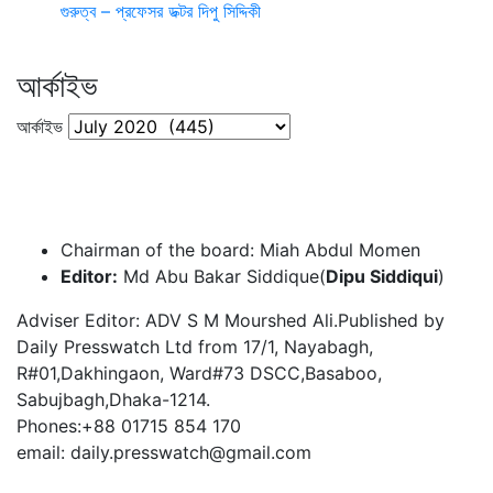
গুরুত্ব – প্রফেসর ডক্টর দিপু সিদ্দিকী
আর্কাইভ
আর্কাইভ
Chairman of the board: Miah Abdul Momen
Editor:
Md Abu Bakar Siddique(
Dipu Siddiqui
)
Adviser Editor: ADV S M Mourshed Ali.Published by
Daily Presswatch Ltd from 17/1, Nayabagh,
R#01,Dakhingaon, Ward#73 DSCC,Basaboo,
Sabujbagh,Dhaka-1214.
Phones:+88 01715 854 170
email: daily.presswatch@gmail.com