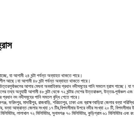
্রাস
চ্ছে, যা আগামী ২৪ ঘন্টা পর্যন্ত অব্যাহত থাকতে পারে।
তিশীল আছে।যা আগামী ৪৮ ঘন্টা পর্যন্ত অব্যাহত থাকতে পারে।
া ও উত্তরপূর্বাঞ্চলের আপার মেঘনা অববাহিকার প্রধান নদীসমূহের পানি সমতল হ্রাস পাচ্ছে। যা
 অনুযায়ী আগামী ৪৮ ঘন্টা থেকে ৭২ ঘন্টায় দেশের উত্তরাঞ্চল, উত্তর-পূর্বাঞ্চল এবং ত
ের প্রধান নদ নদীসমূহের পানি সমতল বৃদ্ধি পেতে পারে।
নিকগঞ্জ, ফরিদপুর, মাদারীপুর, রাজবাড়ি, শরিয়তপুর, ঢাকা এবং ব্রাহ্মণবাড়িয়া জেলার বন্যা পরি
টির, বন্যা আক্রান্ত জেলার সংখ্যা ১৭ টির,বিপদসীমার উপরে নদীর সংখ্যা ২০ টি, বিপদসীমার
মিলিমিটার, লালাখাল ৭২ মিলিমিটার, সুনামগঞ্জ ৭০ মিলিমিটার, কুড়িগ্রাম ৬১ মিলিমিটার এবং র