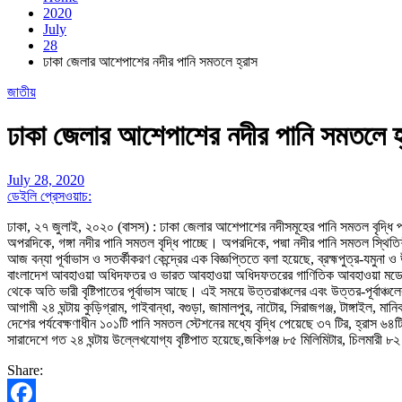
2020
July
28
ঢাকা জেলার আশেপাশের নদীর পানি সমতলে হ্রাস
জাতীয়
ঢাকা জেলার আশেপাশের নদীর পানি সমতলে হ
July 28, 2020
ডেইলি প্রেসওয়াচ:
ঢাকা, ২৭ জুলাই, ২০২০ (বাসস) : ঢাকা জেলার আশেপাশের নদীসমূহের পানি সমতল বৃদ্ধি পা
অপরদিকে, গঙ্গা নদীর পানি সমতল বৃদ্ধি পাচ্ছে। অপরদিকে, পদ্মা নদীর পানি সমতল স্থি
আজ বন্যা পূর্বাভাস ও সতর্কীকরণ কেন্দ্রের এক বিজ্ঞপ্তিতে বলা হয়েছে, ব্রহ্মপুত্র-যমুন
বাংলাদেশ আবহাওয়া অধিদফতর ও ভারত আবহাওয়া অধিদফতরের গাণিতিক আবহাওয়া মডেলের তথ্য
থেকে অতি ভারী বৃষ্টিপাতের পূর্বাভাস আছে। এই সময়ে উত্তরাঞ্চলের এবং উত্তর-পূর্বাঞ্চল
আগামী ২৪ ঘন্টায় কুড়িগ্রাম, গাইবান্ধা, বগুড়া, জামালপুর, নাটোর, সিরাজগঞ্জ, টাঙ্গাইল, মা
দেশের পর্যবেক্ষণাধীন ১০১টি পানি সমতল স্টেশনের মধ্যে বৃদ্ধি পেয়েছে ৩৭ টির, হ্রাস ৬৪
সারাদেশে গত ২৪ ঘন্টায় উল্লেখযোগ্য বৃষ্টিপাত হয়েছে,জকিগঞ্জ ৮৫ মিলিমিটার, চিলমারী ৮২ 
Share: