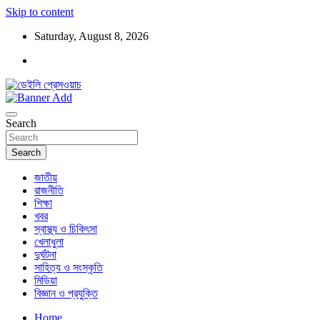
Skip to content
Saturday, August 8, 2026
ডেইলি প্রেসওয়াচ মুক্তিযুদ্ধের চেতনায় উদ্বুদ্ধ মুখপত্র
ডেইলি প্রেসওয়াচ
Search
Search
জাতীয়
রাজনীতি
শিক্ষা
খবর
স্বাস্থ্য ও চিকিৎসা
খেলাধুলা
দুর্ঘটনা
সাহিত্য ও সংস্কৃতি
মিডিয়া
বিজ্ঞান ও প্রযুক্তি
Home