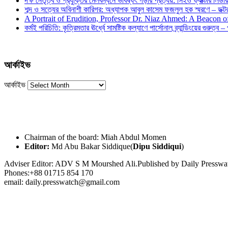
দক্ষ নেতৃত্ব ও প্রযুক্তির মেলবন্ধনে ভবিষ্যৎ গড়ার প্রত্যয়: সিইও ফ্যাক্টরি লিডার
শব্দ ও সত্যের অবিনাশী কারিগর: অধ্যাপক আবুল কাসেম ফজলুল হক স্মরণে – ডক্টর দ
A Portrait of Erudition, Professor Dr. Niaz Ahmed: A Beacon
কর্মই পরিচিতি: কৃত্রিমতার ঊর্ধ্বে সামষ্টিক কল্যাণে পার্সোনাল ব্র্যান্ডিংয়ের গুরুত্ব –
আর্কাইভ
আর্কাইভ
Chairman of the board: Miah Abdul Momen
Editor:
Md Abu Bakar Siddique(
Dipu Siddiqui
)
Adviser Editor: ADV S M Mourshed Ali.Published by Daily Press
Phones:+88 01715 854 170
email: daily.presswatch@gmail.com