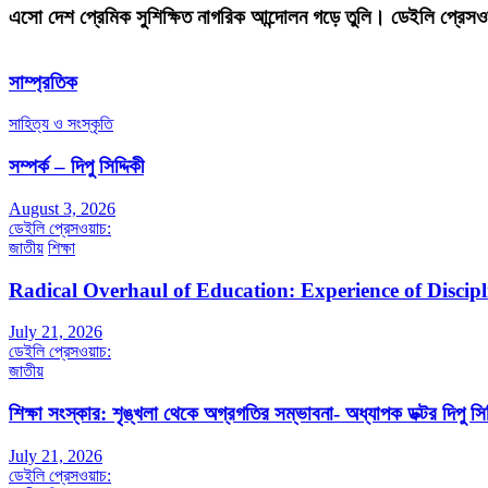
এসো দেশ প্রেমিক সুশিক্ষিত নাগরিক আন্দোলন গড়ে তুলি। ডেইলি প্রেসও
সাম্প্রতিক
সাহিত্য ও সংস্কৃতি
সম্পর্ক – দিপু সিদ্দিকী
August 3, 2026
ডেইলি প্রেসওয়াচ:
জাতীয়
শিক্ষা
Radical Overhaul of Education: Experience of Discip
July 21, 2026
ডেইলি প্রেসওয়াচ:
জাতীয়
শিক্ষা সংস্কার: শৃঙ্খলা থেকে অগ্রগতির সম্ভাবনা- অধ্যাপক ডক্টর দিপু সিদ
July 21, 2026
ডেইলি প্রেসওয়াচ: