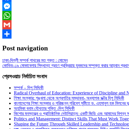
Facebook
Messenger
WhatsApp
Gmail
Share
Post navigation
ঢাকা-দিল্লী সম্পর্ক পাথরের মত শক্ত : মোমেন
কোভিড-১৯ মোকাবেলায় সিদ্ধান্ত গ্রহণ প্রক্রিয়ায় যুবকদের সম্পৃক্ত করার আহ্বান প্রধানমন
প্রেসওয়াচ নির্বাচিত সংবাদ
সম্পর্ক – দিপু সিদ্দিকী
Radical Overhaul of Education: Experience of Discipline and 
শিক্ষা সংস্কার: শৃঙ্খলা থেকে অগ্রগতির সম্ভাবনা- অধ্যাপক ডক্টর দিপু সিদ্দিকী
বাংলাদেশের শিক্ষা সংস্কার ও পরিচ্ছন্ন পরিবেশ সৃষ্টিতে ড. এহসানুল হক মিলনের ভূম
অহমিকা বনাম যৌথতার শক্তি -দিপু সিদ্দিকী
কিশোর মনস্তত্ত্ব ও প্রাতিষ্ঠানিক দেউলিয়াত্ব: একটি জিডি এবং আমাদের বিপন্ন সমা
Politics and Management: Distinct Skills That Must Work Toge
Shaping the Future Through Skilled Leadership and Technolo