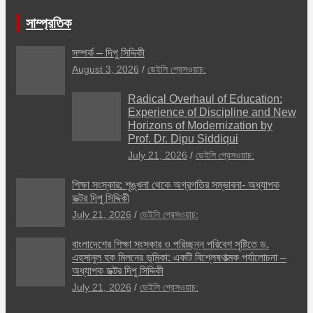
সাম্প্রতিক
সম্পর্ক – দিপু সিদ্দিকী
August 3, 2026
ডেইলি প্রেসওয়াচ:
Radical Overhaul of Education:
Experience of Discipline and New
Horizons of Modernization by
Prof. Dr. Dipu Siddiqui
July 21, 2026
ডেইলি প্রেসওয়াচ:
শিক্ষা সংস্কার: শৃঙ্খলা থেকে অগ্রগতির সম্ভাবনা- অধ্যাপক
ডক্টর দিপু সিদ্দিকী
July 21, 2026
ডেইলি প্রেসওয়াচ:
বাংলাদেশের শিক্ষা সংস্কার ও পরিচ্ছন্ন পরিবেশ সৃষ্টিতে ড.
এহসানুল হক মিলনের ভূমিকা: একটি বিশ্লেষণাত্মক পর্যালোচনা –
অধ্যাপক ডক্টর দিপু সিদ্দিকী
July 21, 2026
ডেইলি প্রেসওয়াচ: