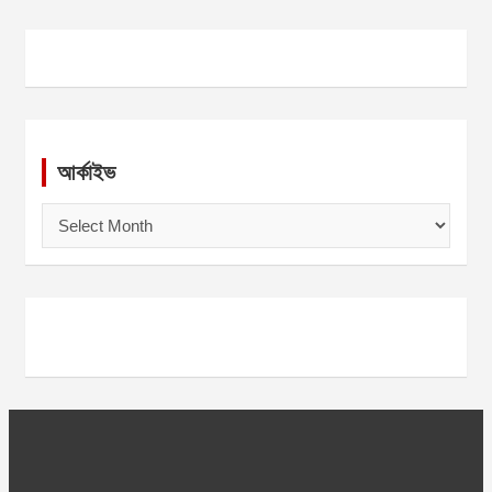
আর্কাইভ
আ
র্কা
ই
ভ