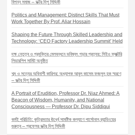
বিপন্ন সমাজ – ডক্টর দিপু সিদ্দিকী
Politics and Management: Distinct Skills That Must
Work Together By Prof. Aliar Hossain
Shaping the Future Through Skilled Leadership and
Technology: ‘CEO Factory Leadership Summit’ Held
দক্ষ নেতৃত্ব ও প্রযুক্তির মেলবন্ধনে ভবিষ্যৎ গড়ার প্রত্যয়: সিইও ফ্যাক্টরি
লিডারশিপ সামিট অনুষ্ঠিত
শব্দ ও সত্যের অবিনাশী কারিগর: অধ্যাপক আবুল কাসেম ফজলুল হক স্মরণে
– ডক্টর দিপু সিদ্দিকী
A Portrait of Erudition, Professor Dr. Niaz Ahmed: A
Beacon of Wisdom, Humanity, and National
Consciousness — Professor Dr. Dipu Siddiqui
কর্মই পরিচিতি: কৃত্রিমতার ঊর্ধ্বে সামষ্টিক কল্যাণে পার্সোনাল ব্র্যান্ডিংয়ের
গুরুত্ব – প্রফেসর ডক্টর দিপু সিদ্দিকী