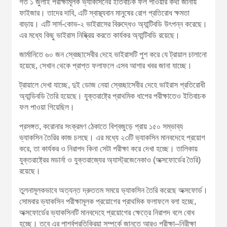
গত ১ জুলাই পরীক্ষামূলক ভ্যাকসিনের ইতিবাচক ফল পাওয়ার কথা জানায়
ফাইজার। তাদের দাবি, এটি স্বাস্থ্যবান মানুষের রোগ প্রতিরোধ ক্ষমতা
বাড়ায়। এটি সার্স-কোভ-২ ভাইরাসের বিরুদ্ধেও অ্যান্টিবডি উৎপন্ন করেছে।
এর মধ্যে কিছু ভাইরাস নিষ্ক্রিয় করতে কার্যকর অ্যান্টিবডি রয়েছে।
জার্মানিতে ৬০ জন স্বেচ্ছাসেবীর দেহে ভাইরাসটি পুশ করে যে ট্রায়াল চালানো
হয়েছে, সেখান থেকে প্রাপ্ত ফলাফলে এসব আশার খবর জানা যাচ্ছে।
ট্রায়ালে দেখা যাচ্ছে, দুই ডোজ নেয়া স্বেচ্ছাসেবীর দেহে ভাইরাস প্রতিরোধী
অ্যান্ডিবডি তৈরি হয়েছে। যুক্তরাষ্ট্রে প্রাথমিক ধাপের পরীক্ষাতেও ইতিবাচক
ফল পাওয়া গিয়েছিল।
প্রসঙ্গত, করোনার সংক্রমণ ঠেকাতে বিশ্বজুড়ে প্রায় ১৫০ সম্ভাব্য
ভ্যাকসিন তৈরির কাজ চলছে। এর মধ্যে ২৩টি ভ্যাকসিন মানবদেহে প্রয়োগ
করে, তা কার্যকর ও নিরাপদ কিনা সেটা পরীক্ষা করে দেখা হচ্ছে। তালিকায়
যুক্তরাষ্ট্রের মডার্না ও যুক্তরাজ্যের অ্যাস্ট্রজেনেকাও (অক্সফোর্ডের তৈরি)
রয়েছে।
তুলনামূলকভাবে অত্যন্ত দ্রুততম সময়ে ভ্যাকসিন তৈরি করেছে অক্সফোর্ড।
সোমবার ভ্যাকসিন পরীক্ষামূলক প্রয়োগের প্রাথমিক ফলাফলে বলা হচ্ছে,
অক্সফোর্ডের ভ্যাকসিনটি মানবদেহে প্রয়োগের ক্ষেত্রে নিরাপদ বলে বোধ
হচ্ছে। তবে এর পার্শ্বপ্রতিক্রিয়া সম্পর্কে জানতে আরও পরীক্ষা–নিরীক্ষা