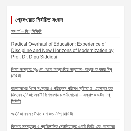
a
v
প্রেসওয়াচ নির্বাচিত সংবাদ
i
সম্পর্ক – দিপু সিদ্দিকী
g
a
Radical Overhaul of Education: Experience of
t
Discipline and New Horizons of Modernization by
Prof. Dr. Dipu Siddiqui
i
o
শিক্ষা সংস্কার: শৃঙ্খলা থেকে অগ্রগতির সম্ভাবনা- অধ্যাপক ডক্টর দিপু
সিদ্দিকী
n
বাংলাদেশের শিক্ষা সংস্কার ও পরিচ্ছন্ন পরিবেশ সৃষ্টিতে ড. এহসানুল হক
মিলনের ভূমিকা: একটি বিশ্লেষণাত্মক পর্যালোচনা – অধ্যাপক ডক্টর দিপু
সিদ্দিকী
অহমিকা বনাম যৌথতার শক্তি -দিপু সিদ্দিকী
কিশোর মনস্তত্ত্ব ও প্রাতিষ্ঠানিক দেউলিয়াত্ব: একটি জিডি এবং আমাদের