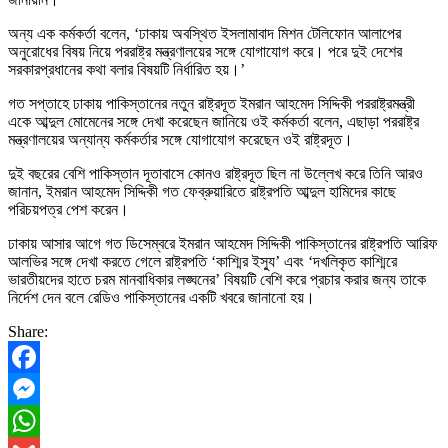
অন্য এক কর্মকর্তা বলেন, ‘ঢাকায় অবস্থিত ইসলামাবাদ মিশন টেলিফোন আলাপের
অনুরোধের বিষয় নিয়ে পররাষ্ট্র মন্ত্রণালয়ের সঙ্গে যোগাযোগ করে। পরে দুই দেশের
সরকারপ্রধানের কথা বলার বিষয়টি নির্ধারিত হয়।’
গত সপ্তাহে ঢাকায় পাকিস্তানের নতুন রাষ্ট্রদূত ইমরান আহমেদ সিদ্দিকী পররাষ্ট্রমন্ত্রী
একে আব্দুল মোমেনের সঙ্গে দেখা করেছেন জানিয়ে ওই কর্মকর্তা বলেন, এছাড়া পররাষ্ট্র
মন্ত্রণালয়ের অন্যান্য কর্মকর্তার সঙ্গে যোগাযোগ করেছেন ওই রাষ্ট্রদূত।
দুই বছরের বেশি পাকিস্তান দূতাবাসে কোনও রাষ্ট্রদূত ছিল না উল্লেখ করে তিনি আরও
জানান, ইমরান আহমেদ সিদ্দিকী গত ফেব্রুয়ারিতে রাষ্ট্রপতি আব্দুল হামিদের কাছে
পরিচয়পত্র পেশ করেন।
ঢাকায় আসার আগে গত ডিসেম্বরে ইমরান আহমেদ সিদ্দিকী পাকিস্তানের রাষ্ট্রপতি আরিফ
আলভির সঙ্গে দেখা করতে গেলে রাষ্ট্রপতি ‘কাশ্মির ইস্যু’ এবং ‘দখলিকৃত কাশ্মিরে
ভারতীয়দের হাতে চরম মানবাধিকার লঙ্ঘনের’ বিষয়টি বেশি করে প্রচার করার জন্য তাকে
নির্দেশ দেন বলে রেডিও পাকিস্তানের একটি খবরে জানানো হয়।
Share:
Facebook
Messenger