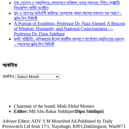
দক্ষ নেতৃত্ব ও প্রযুক্তির মেলবন্ধনে ভবিষ্যৎ গড়ার প্রত্যয়: সিইও ফ্যাক্টরি
লিডারশিপ সামিট অনুষ্ঠিত
শব্দ ও সত্যের অবিনাশী কারিগর: অধ্যাপক আবুল কাসেম ফজলুল হক স্মরণে –
ডক্টর দিপু সিদ্দিকী
A Portrait of Erudition, Professor Dr. Niaz Ahmed: A Beacon
of Wisdom, Humanity, and National Consciousness —
Professor Dr. Dipu Siddiqui
কর্মই পরিচিতি: কৃত্রিমতার ঊর্ধ্বে সামষ্টিক কল্যাণে পার্সোনাল ব্র্যান্ডিংয়ের গুরুত্ব
– প্রফেসর ডক্টর দিপু সিদ্দিকী
আর্কাইভ
আর্কাইভ
Chairman of the board: Miah Abdul Momen
Editor:
Md Abu Bakar Siddique(
Dipu Siddiqui
)
Adviser Editor: ADV S M Mourshed Ali.Published by Daily
Presswatch Ltd from 17/1, Nayabagh, R#01,Dakhingaon, Ward#73