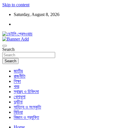
Skip to content
Saturday, August 8, 2026
ডেইলি প্রেসওয়াচ মুক্তিযুদ্ধের চেতনায় উদ্বুদ্ধ মুখপত্র
ডেইলি প্রেসওয়াচ
Search
Search
জাতীয়
রাজনীতি
শিক্ষা
খবর
স্বাস্থ্য ও চিকিৎসা
খেলাধুলা
দুর্ঘটনা
সাহিত্য ও সংস্কৃতি
মিডিয়া
বিজ্ঞান ও প্রযুক্তি
Home