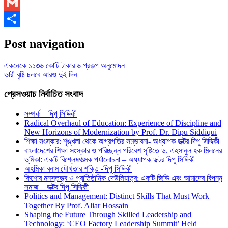
WhatsApp
Gmail
Share
Post navigation
একনেকে ১১৩৬ কোটি টাকার ৬ প্রকল্প অনুমোদন
ভারী বৃষ্টি চলবে আরও দুই দিন
প্রেসওয়াচ নির্বাচিত সংবাদ
সম্পর্ক – দিপু সিদ্দিকী
Radical Overhaul of Education: Experience of Discipline and
New Horizons of Modernization by Prof. Dr. Dipu Siddiqui
শিক্ষা সংস্কার: শৃঙ্খলা থেকে অগ্রগতির সম্ভাবনা- অধ্যাপক ডক্টর দিপু সিদ্দিকী
বাংলাদেশের শিক্ষা সংস্কার ও পরিচ্ছন্ন পরিবেশ সৃষ্টিতে ড. এহসানুল হক মিলনের
ভূমিকা: একটি বিশ্লেষণাত্মক পর্যালোচনা – অধ্যাপক ডক্টর দিপু সিদ্দিকী
অহমিকা বনাম যৌথতার শক্তি -দিপু সিদ্দিকী
কিশোর মনস্তত্ত্ব ও প্রাতিষ্ঠানিক দেউলিয়াত্ব: একটি জিডি এবং আমাদের বিপন্ন
সমাজ – ডক্টর দিপু সিদ্দিকী
Politics and Management: Distinct Skills That Must Work
Together By Prof. Aliar Hossain
Shaping the Future Through Skilled Leadership and
Technology: ‘CEO Factory Leadership Summit’ Held