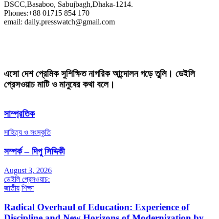
DSCC,Basaboo, Sabujbagh,Dhaka-1214.
Phones:+88 01715 854 170
email: daily.presswatch@gmail.com
এসো দেশ প্রেমিক সুশিক্ষিত নাগরিক আন্দোলন গড়ে তুলি। ডেইলি
প্রেসওয়াচ মাটি ও মানুষের কথা বলে।
সাম্প্রতিক
সাহিত্য ও সংস্কৃতি
সম্পর্ক – দিপু সিদ্দিকী
August 3, 2026
ডেইলি প্রেসওয়াচ:
জাতীয়
শিক্ষা
Radical Overhaul of Education: Experience of
Discipline and New Horizons of Modernization by