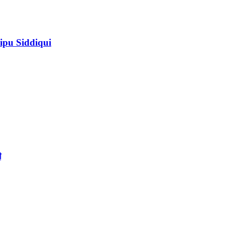
ipu Siddiqui
ী