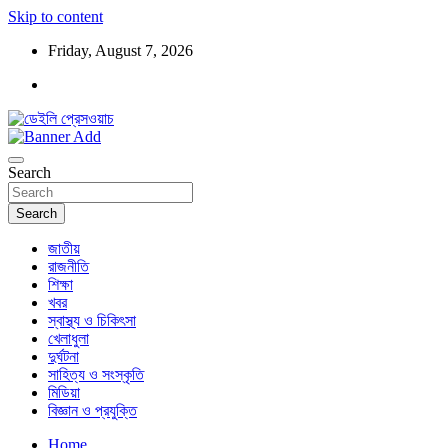
Skip to content
Friday, August 7, 2026
ডেইলি প্রেসওয়াচ মুক্তিযুদ্ধের চেতনায় উদ্বুদ্ধ মুখপত্র
ডেইলি প্রেসওয়াচ
Search
Search
জাতীয়
রাজনীতি
শিক্ষা
খবর
স্বাস্থ্য ও চিকিৎসা
খেলাধুলা
দুর্ঘটনা
সাহিত্য ও সংস্কৃতি
মিডিয়া
বিজ্ঞান ও প্রযুক্তি
Home