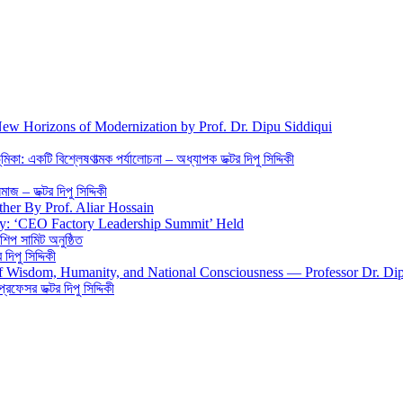
New Horizons of Modernization by Prof. Dr. Dipu Siddiqui
িকা: একটি বিশ্লেষণাত্মক পর্যালোচনা – অধ্যাপক ডক্টর দিপু সিদ্দিকী
জ – ডক্টর দিপু সিদ্দিকী
ther By Prof. Aliar Hossain
gy: ‘CEO Factory Leadership Summit’ Held
শিপ সামিট অনুষ্ঠিত
িপু সিদ্দিকী
 of Wisdom, Humanity, and National Consciousness — Professor Dr. Di
 প্রফেসর ডক্টর দিপু সিদ্দিকী