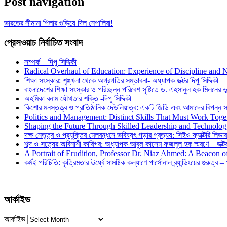
Post navigation
ভারতের সীমানা পিলার গুড়িয়ে দিল নেপালিরা!
প্রেসওয়াচ নির্বাচিত সংবাদ
সম্পর্ক – দিপু সিদ্দিকী
Radical Overhaul of Education: Experience of Discipline and 
শিক্ষা সংস্কার: শৃঙ্খলা থেকে অগ্রগতির সম্ভাবনা- অধ্যাপক ডক্টর দিপু সিদ্দিকী
বাংলাদেশের শিক্ষা সংস্কার ও পরিচ্ছন্ন পরিবেশ সৃষ্টিতে ড. এহসানুল হক মিলনের ভূম
অহমিকা বনাম যৌথতার শক্তি -দিপু সিদ্দিকী
কিশোর মনস্তত্ত্ব ও প্রাতিষ্ঠানিক দেউলিয়াত্ব: একটি জিডি এবং আমাদের বিপন্ন সমা
Politics and Management: Distinct Skills That Must Work Toge
Shaping the Future Through Skilled Leadership and Technolo
দক্ষ নেতৃত্ব ও প্রযুক্তির মেলবন্ধনে ভবিষ্যৎ গড়ার প্রত্যয়: সিইও ফ্যাক্টরি লিডার
শব্দ ও সত্যের অবিনাশী কারিগর: অধ্যাপক আবুল কাসেম ফজলুল হক স্মরণে – ডক্টর দ
A Portrait of Erudition, Professor Dr. Niaz Ahmed: A Beacon
কর্মই পরিচিতি: কৃত্রিমতার ঊর্ধ্বে সামষ্টিক কল্যাণে পার্সোনাল ব্র্যান্ডিংয়ের গুরুত্ব –
আর্কাইভ
আর্কাইভ