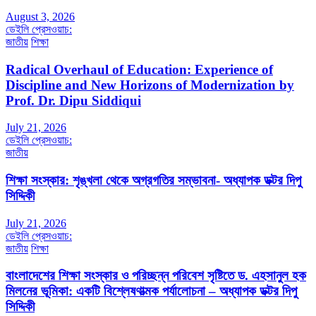
August 3, 2026
ডেইলি প্রেসওয়াচ:
জাতীয়
শিক্ষা
Radical Overhaul of Education: Experience of
Discipline and New Horizons of Modernization by
Prof. Dr. Dipu Siddiqui
July 21, 2026
ডেইলি প্রেসওয়াচ:
জাতীয়
শিক্ষা সংস্কার: শৃঙ্খলা থেকে অগ্রগতির সম্ভাবনা- অধ্যাপক ডক্টর দিপু
সিদ্দিকী
July 21, 2026
ডেইলি প্রেসওয়াচ:
জাতীয়
শিক্ষা
বাংলাদেশের শিক্ষা সংস্কার ও পরিচ্ছন্ন পরিবেশ সৃষ্টিতে ড. এহসানুল হক
মিলনের ভূমিকা: একটি বিশ্লেষণাত্মক পর্যালোচনা – অধ্যাপক ডক্টর দিপু
সিদ্দিকী