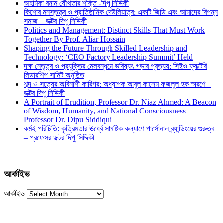
অহমিকা বনাম যৌথতার শক্তি -দিপু সিদ্দিকী
কিশোর মনস্তত্ত্ব ও প্রাতিষ্ঠানিক দেউলিয়াত্ব: একটি জিডি এবং আমাদের বিপন্ন
সমাজ – ডক্টর দিপু সিদ্দিকী
Politics and Management: Distinct Skills That Must Work
Together By Prof. Aliar Hossain
Shaping the Future Through Skilled Leadership and
Technology: ‘CEO Factory Leadership Summit’ Held
দক্ষ নেতৃত্ব ও প্রযুক্তির মেলবন্ধনে ভবিষ্যৎ গড়ার প্রত্যয়: সিইও ফ্যাক্টরি
লিডারশিপ সামিট অনুষ্ঠিত
শব্দ ও সত্যের অবিনাশী কারিগর: অধ্যাপক আবুল কাসেম ফজলুল হক স্মরণে –
ডক্টর দিপু সিদ্দিকী
A Portrait of Erudition, Professor Dr. Niaz Ahmed: A Beacon
of Wisdom, Humanity, and National Consciousness —
Professor Dr. Dipu Siddiqui
কর্মই পরিচিতি: কৃত্রিমতার ঊর্ধ্বে সামষ্টিক কল্যাণে পার্সোনাল ব্র্যান্ডিংয়ের গুরুত্ব
– প্রফেসর ডক্টর দিপু সিদ্দিকী
আর্কাইভ
আর্কাইভ