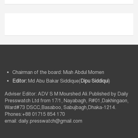
ই
ভ
Chairman of the board: Miah Abdul Momen
Editor:
Md Abu Bakar Siddique(
Dipu Siddiqui
)
Adviser Editor: ADV S M Mourshed Ali.Published by Daily
Presswatch Ltd from 17/1, Nayabagh, R#01,Dakhingaon,
Ward#73 DSCC,Basaboo, Sabujbagh,Dhaka-1214.
Phones:+88 01715 854 170
email: daily.presswatch@gmail.com