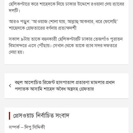
হেলিকপ্টারে করে শাহেদকে নিয়ে ঢাকার উদ্দেশে রওয়ানা দেয় র‌্যাবের
দলটি।
আরও পড়ুন: ‘আওয়াজ শোনা যায়, আল্লাহু আকবার, ধরে ফেলেছি’
শাহেদকে গ্রেফতারের বর্ণনায় প্রত্যক্ষদর্শী
সকাল ৯টায় তাকে বহনকারী হেলিকপ্টারটি ঢাকার তেজগাঁও পুরাতন
বিমাবন্দরে এসে পৌঁছায়। সেখান থেকে তাকে র‌্যাব সদর দফতরে
নেয়া হয়।
P
বহুল আলোচিত রিজেন্ট হাসপাতাল প্রতারণা মামলার প্রধান
o
পলাতক আসামি শাহেদ অবৈধ অস্ত্রসহ গ্রেফতার
s
t
n
প্রেসওয়াচ নির্বাচিত সংবাদ
a
সম্পর্ক – দিপু সিদ্দিকী