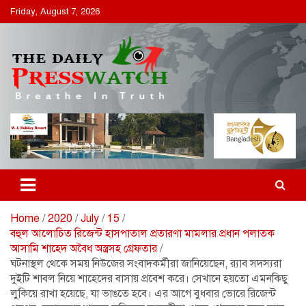
S
Friday, August 7, 2026
k
i
p
t
o
c
ডেইলি প্রেসওয়াচ
ডেইলি প্রেসওয়াচ মুক্তিযুদ্ধের চেতনায় উদ্বুদ্ধ মুখপত্র
o
n
t
e
n
t
Home
2020
July
15
বহুল আলোচিত রিজেন্ট হাসপাতাল প্রতারণা মামলার প্রধান পলাতক
আসামি শাহেদ অবৈধ অস্ত্রসহ গ্রেফতার
ঘটনাস্থল থেকে সময় নিউজের সংবাদকর্মীরা জানিয়েছেন, র‌্যাব সদস্যরা
দুইটি শাবল নিয়ে শাহেদের বাসায় প্রবেশ করে। সেখানে হয়তো এমনকিছু
লুকিয়ে রাখা হয়েছে, যা ভাঙতে হবে। এর আগে বুধবার ভোরে রিজেন্ট