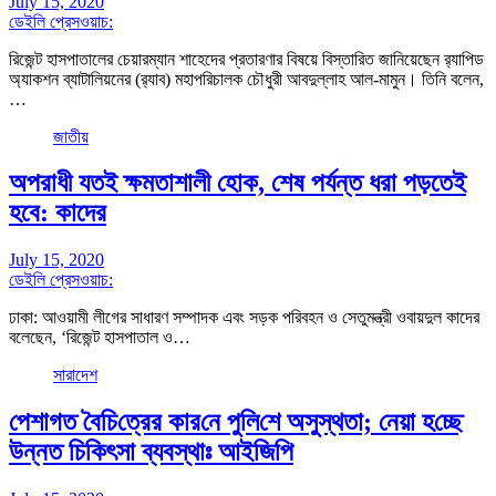
July 15, 2020
ডেইলি প্রেসওয়াচ:
রিজেন্ট হাসপাতালের চেয়ারম্যান শাহেদের প্রতারণার বিষয়ে বিস্তারিত জানিয়েছেন র‌্যাপিড
অ্যাকশন ব্যাটালিয়নের (র‌্যাব) মহাপরিচালক চৌধুরী আবদুল্লাহ আল-মামুন। তিনি বলেন,
…
জাতীয়
অপরাধী যতই ক্ষমতাশালী হোক, শেষ পর্যন্ত ধরা পড়তেই
হবে: কাদের
July 15, 2020
ডেইলি প্রেসওয়াচ:
ঢাকা: আওয়ামী লীগের সাধারণ সম্পাদক এবং সড়ক পরিবহন ও সেতুমন্ত্রী ওবায়দুল কাদের
বলেছেন, ‘রিজেন্ট হাসপাতাল ও…
সারাদেশ
পেশাগত বৈ‌চি‌ত্রের কার‌নে পু‌লি‌শে অসুস্থতা; নেয়া হ‌চ্ছে
উন্নত চি‌কিৎসা ব্যবস্থাঃ আইজি‌পি