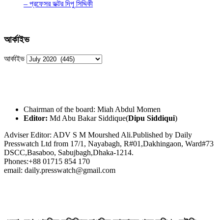
– প্রফেসর ডক্টর দিপু সিদ্দিকী
আর্কাইভ
আর্কাইভ
Chairman of the board: Miah Abdul Momen
Editor:
Md Abu Bakar Siddique(
Dipu Siddiqui
)
Adviser Editor: ADV S M Mourshed Ali.Published by Daily
Presswatch Ltd from 17/1, Nayabagh, R#01,Dakhingaon, Ward#73
DSCC,Basaboo, Sabujbagh,Dhaka-1214.
Phones:+88 01715 854 170
email: daily.presswatch@gmail.com