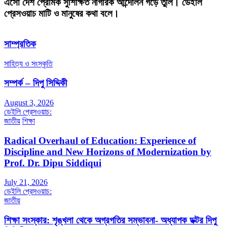
এসো দেশ প্রেমিক সুশিক্ষিত নাগরিক আন্দোলন গড়ে তুলি। ডেইলি
প্রেসওয়াচ মাটি ও মানুষের কথা বলে।
সাম্প্রতিক
সাহিত্য ও সংস্কৃতি
সম্পর্ক – দিপু সিদ্দিকী
August 3, 2026
ডেইলি প্রেসওয়াচ:
জাতীয়
শিক্ষা
Radical Overhaul of Education: Experience of
Discipline and New Horizons of Modernization by
Prof. Dr. Dipu Siddiqui
July 21, 2026
ডেইলি প্রেসওয়াচ:
জাতীয়
শিক্ষা সংস্কার: শৃঙ্খলা থেকে অগ্রগতির সম্ভাবনা- অধ্যাপক ডক্টর দিপু