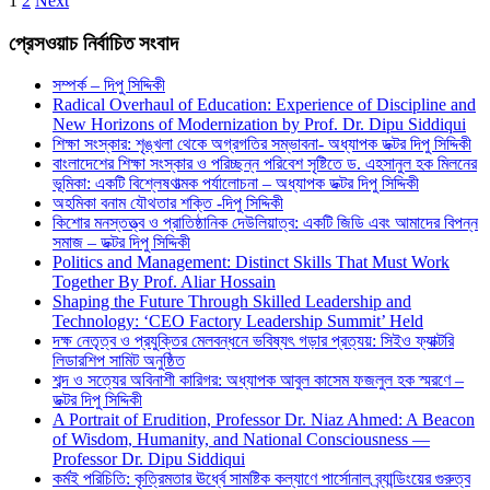
1
2
Next
প্রেসওয়াচ নির্বাচিত সংবাদ
সম্পর্ক – দিপু সিদ্দিকী
Radical Overhaul of Education: Experience of Discipline and
New Horizons of Modernization by Prof. Dr. Dipu Siddiqui
শিক্ষা সংস্কার: শৃঙ্খলা থেকে অগ্রগতির সম্ভাবনা- অধ্যাপক ডক্টর দিপু সিদ্দিকী
বাংলাদেশের শিক্ষা সংস্কার ও পরিচ্ছন্ন পরিবেশ সৃষ্টিতে ড. এহসানুল হক মিলনের
ভূমিকা: একটি বিশ্লেষণাত্মক পর্যালোচনা – অধ্যাপক ডক্টর দিপু সিদ্দিকী
অহমিকা বনাম যৌথতার শক্তি -দিপু সিদ্দিকী
কিশোর মনস্তত্ত্ব ও প্রাতিষ্ঠানিক দেউলিয়াত্ব: একটি জিডি এবং আমাদের বিপন্ন
সমাজ – ডক্টর দিপু সিদ্দিকী
Politics and Management: Distinct Skills That Must Work
Together By Prof. Aliar Hossain
Shaping the Future Through Skilled Leadership and
Technology: ‘CEO Factory Leadership Summit’ Held
দক্ষ নেতৃত্ব ও প্রযুক্তির মেলবন্ধনে ভবিষ্যৎ গড়ার প্রত্যয়: সিইও ফ্যাক্টরি
লিডারশিপ সামিট অনুষ্ঠিত
শব্দ ও সত্যের অবিনাশী কারিগর: অধ্যাপক আবুল কাসেম ফজলুল হক স্মরণে –
ডক্টর দিপু সিদ্দিকী
A Portrait of Erudition, Professor Dr. Niaz Ahmed: A Beacon
of Wisdom, Humanity, and National Consciousness —
Professor Dr. Dipu Siddiqui
কর্মই পরিচিতি: কৃত্রিমতার ঊর্ধ্বে সামষ্টিক কল্যাণে পার্সোনাল ব্র্যান্ডিংয়ের গুরুত্ব