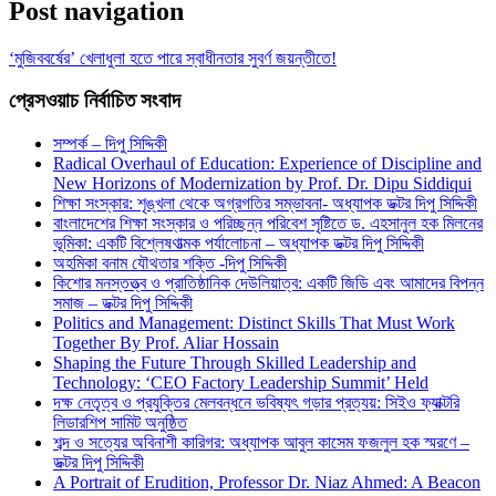
Post navigation
‘মুজিববর্ষের’ খেলাধুলা হতে পারে স্বাধীনতার সুবর্ণ জয়ন্তীতে!
প্রেসওয়াচ নির্বাচিত সংবাদ
সম্পর্ক – দিপু সিদ্দিকী
Radical Overhaul of Education: Experience of Discipline and
New Horizons of Modernization by Prof. Dr. Dipu Siddiqui
শিক্ষা সংস্কার: শৃঙ্খলা থেকে অগ্রগতির সম্ভাবনা- অধ্যাপক ডক্টর দিপু সিদ্দিকী
বাংলাদেশের শিক্ষা সংস্কার ও পরিচ্ছন্ন পরিবেশ সৃষ্টিতে ড. এহসানুল হক মিলনের
ভূমিকা: একটি বিশ্লেষণাত্মক পর্যালোচনা – অধ্যাপক ডক্টর দিপু সিদ্দিকী
অহমিকা বনাম যৌথতার শক্তি -দিপু সিদ্দিকী
কিশোর মনস্তত্ত্ব ও প্রাতিষ্ঠানিক দেউলিয়াত্ব: একটি জিডি এবং আমাদের বিপন্ন
সমাজ – ডক্টর দিপু সিদ্দিকী
Politics and Management: Distinct Skills That Must Work
Together By Prof. Aliar Hossain
Shaping the Future Through Skilled Leadership and
Technology: ‘CEO Factory Leadership Summit’ Held
দক্ষ নেতৃত্ব ও প্রযুক্তির মেলবন্ধনে ভবিষ্যৎ গড়ার প্রত্যয়: সিইও ফ্যাক্টরি
লিডারশিপ সামিট অনুষ্ঠিত
শব্দ ও সত্যের অবিনাশী কারিগর: অধ্যাপক আবুল কাসেম ফজলুল হক স্মরণে –
ডক্টর দিপু সিদ্দিকী
A Portrait of Erudition, Professor Dr. Niaz Ahmed: A Beacon