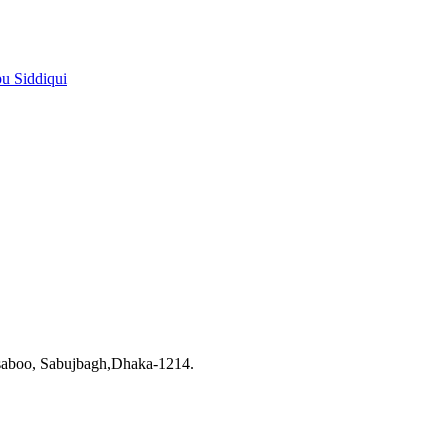
pu Siddiqui
saboo, Sabujbagh,Dhaka-1214.