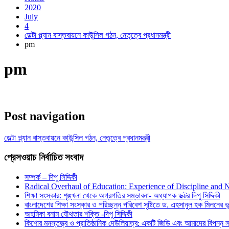
2020
July
4
ডেল্টা প্ল্যান বাস্তবায়নে কাউন্সিল গঠন, নেতৃত্বে প্রধানমন্ত্রী
pm
pm
Post navigation
ডেল্টা প্ল্যান বাস্তবায়নে কাউন্সিল গঠন, নেতৃত্বে প্রধানমন্ত্রী
প্রেসওয়াচ নির্বাচিত সংবাদ
সম্পর্ক – দিপু সিদ্দিকী
Radical Overhaul of Education: Experience of Discipline and 
শিক্ষা সংস্কার: শৃঙ্খলা থেকে অগ্রগতির সম্ভাবনা- অধ্যাপক ডক্টর দিপু সিদ্দিকী
বাংলাদেশের শিক্ষা সংস্কার ও পরিচ্ছন্ন পরিবেশ সৃষ্টিতে ড. এহসানুল হক মিলনের ভূম
অহমিকা বনাম যৌথতার শক্তি -দিপু সিদ্দিকী
কিশোর মনস্তত্ত্ব ও প্রাতিষ্ঠানিক দেউলিয়াত্ব: একটি জিডি এবং আমাদের বিপন্ন সমা