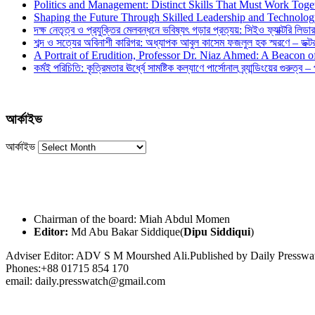
Politics and Management: Distinct Skills That Must Work Toge
Shaping the Future Through Skilled Leadership and Technolo
দক্ষ নেতৃত্ব ও প্রযুক্তির মেলবন্ধনে ভবিষ্যৎ গড়ার প্রত্যয়: সিইও ফ্যাক্টরি লিডার
শব্দ ও সত্যের অবিনাশী কারিগর: অধ্যাপক আবুল কাসেম ফজলুল হক স্মরণে – ডক্টর দ
A Portrait of Erudition, Professor Dr. Niaz Ahmed: A Beacon
কর্মই পরিচিতি: কৃত্রিমতার ঊর্ধ্বে সামষ্টিক কল্যাণে পার্সোনাল ব্র্যান্ডিংয়ের গুরুত্ব –
আর্কাইভ
আর্কাইভ
Chairman of the board: Miah Abdul Momen
Editor:
Md Abu Bakar Siddique(
Dipu Siddiqui
)
Adviser Editor: ADV S M Mourshed Ali.Published by Daily Press
Phones:+88 01715 854 170
email: daily.presswatch@gmail.com