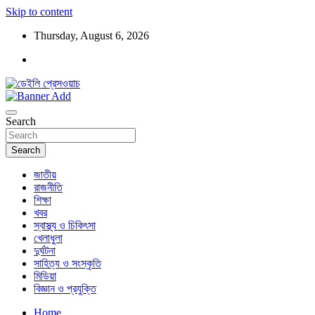
Skip to content
Thursday, August 6, 2026
ডেইলি প্রেসওয়াচ মুক্তিযুদ্ধের চেতনায় উদ্বুদ্ধ মুখপত্র
ডেইলি প্রেসওয়াচ
Search
Search
জাতীয়
রাজনীতি
শিক্ষা
খবর
স্বাস্থ্য ও চিকিৎসা
খেলাধুলা
দুর্ঘটনা
সাহিত্য ও সংস্কৃতি
মিডিয়া
বিজ্ঞান ও প্রযুক্তি
Home