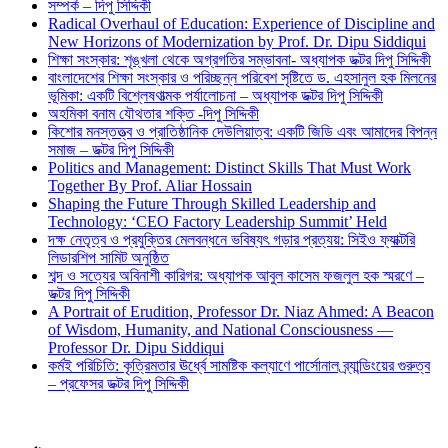
সম্পর্ক – দিপু সিদ্দিকী
Radical Overhaul of Education: Experience of Discipline and
New Horizons of Modernization by Prof. Dr. Dipu Siddiqui
শিক্ষা সংস্কার: শৃঙ্খলা থেকে অগ্রগতির সম্ভাবনা- অধ্যাপক ডক্টর দিপু সিদ্দিকী
বাংলাদেশের শিক্ষা সংস্কার ও পরিচ্ছন্ন পরিবেশ সৃষ্টিতে ড. এহসানুল হক মিলনের
ভূমিকা: একটি বিশ্লেষণাত্মক পর্যালোচনা – অধ্যাপক ডক্টর দিপু সিদ্দিকী
অহমিকা বনাম যৌথতার শক্তি -দিপু সিদ্দিকী
কিশোর মনস্তত্ত্ব ও প্রাতিষ্ঠানিক দেউলিয়াত্ব: একটি জিডি এবং আমাদের বিপন্ন
সমাজ – ডক্টর দিপু সিদ্দিকী
Politics and Management: Distinct Skills That Must Work
Together By Prof. Aliar Hossain
Shaping the Future Through Skilled Leadership and
Technology: ‘CEO Factory Leadership Summit’ Held
দক্ষ নেতৃত্ব ও প্রযুক্তির মেলবন্ধনে ভবিষ্যৎ গড়ার প্রত্যয়: সিইও ফ্যাক্টরি
লিডারশিপ সামিট অনুষ্ঠিত
শব্দ ও সত্যের অবিনাশী কারিগর: অধ্যাপক আবুল কাসেম ফজলুল হক স্মরণে –
ডক্টর দিপু সিদ্দিকী
A Portrait of Erudition, Professor Dr. Niaz Ahmed: A Beacon
of Wisdom, Humanity, and National Consciousness —
Professor Dr. Dipu Siddiqui
কর্মই পরিচিতি: কৃত্রিমতার ঊর্ধ্বে সামষ্টিক কল্যাণে পার্সোনাল ব্র্যান্ডিংয়ের গুরুত্ব
– প্রফেসর ডক্টর দিপু সিদ্দিকী