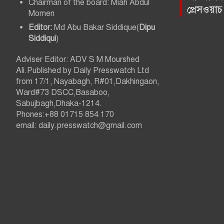
Chairman of the board: Miah Abdul
প্রেসওয়া
v
Momen
Editor:
Md Abu Bakar Siddique(
Dipu
i
Siddiqui
)
g
Adviser Editor: ADV S M Mourshed
Ali.Published by Daily Presswatch Ltd
a
from 17/1, Nayabagh, R#01,Dakhingaon,
Ward#73 DSCC,Basaboo,
t
Sabujbagh,Dhaka-1214.
Phones:+88 01715 854 170
i
email: daily.presswatch@gmail.com
o
n