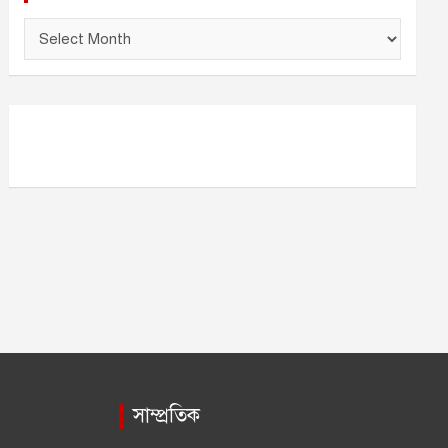
আ
র্কা
ই
ভ
সাম্প্রতিক