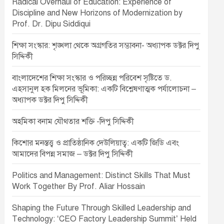
Radical Overhaul of Education: Experience of
Discipline and New Horizons of Modernization by
Prof. Dr. Dipu Siddiqui
শিক্ষা সংস্কার: শৃঙ্খলা থেকে অগ্রগতির সম্ভাবনা- অধ্যাপক ডক্টর দিপু
সিদ্দিকী
বাংলাদেশের শিক্ষা সংস্কার ও পরিচ্ছন্ন পরিবেশ সৃষ্টিতে ড.
এহসানুল হক মিলনের ভূমিকা: একটি বিশ্লেষণাত্মক পর্যালোচনা –
অধ্যাপক ডক্টর দিপু সিদ্দিকী
অহমিকা বনাম যৌথতার শক্তি -দিপু সিদ্দিকী
কিশোর মনস্তত্ত্ব ও প্রাতিষ্ঠানিক দেউলিয়াত্ব: একটি জিডি এবং
আমাদের বিপন্ন সমাজ – ডক্টর দিপু সিদ্দিকী
Politics and Management: Distinct Skills That Must
Work Together By Prof. Aliar Hossain
Shaping the Future Through Skilled Leadership and
Technology: ‘CEO Factory Leadership Summit’ Held