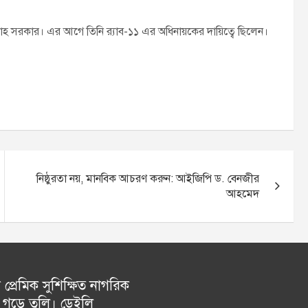
লাহ সরকার। এর আগে তিনি র‌্যাব-১১ এর অধিনায়কের দায়িত্বে ছিলেন।
নিষ্ঠুরতা নয়, মানবিক আচরণ করুন: আইজিপি ড. বেনজীর
আহমেদ
্রেমিক সুশিক্ষিত নাগরিক
গড়ে তুলি। ডেইলি