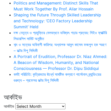
Politics and Management: Distinct Skills That
Must Work Together By Prof. Aliar Hossain
Shaping the Future Through Skilled Leadership
and Technology: ‘CEO Factory Leadership
Summit’ Held
দক্ষ নেতৃত্ব ও প্রযুক্তির মেলবন্ধনে ভবিষ্যৎ গড়ার প্রত্যয়: সিইও ফ্যাক্টরি
লিডারশিপ সামিট অনুষ্ঠিত
শব্দ ও সত্যের অবিনাশী কারিগর: অধ্যাপক আবুল কাসেম ফজলুল হক স্মরণে
– ডক্টর দিপু সিদ্দিকী
A Portrait of Erudition, Professor Dr. Niaz Ahmed:
A Beacon of Wisdom, Humanity, and National
Consciousness — Professor Dr. Dipu Siddiqui
কর্মই পরিচিতি: কৃত্রিমতার ঊর্ধ্বে সামষ্টিক কল্যাণে পার্সোনাল ব্র্যান্ডিংয়ের
গুরুত্ব – প্রফেসর ডক্টর দিপু সিদ্দিকী
আর্কাইভ
আর্কাইভ