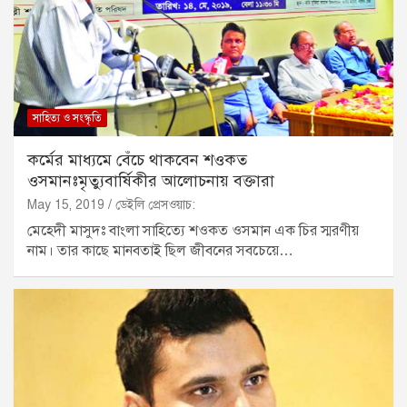
সাহিত্য ও সংস্কৃতি
কর্মের মাধ্যমে বেঁচে থাকবেন শওকত
ওসমানঃমৃত্যুবার্ষিকীর আলোচনায় বক্তারা
May 15, 2019
ডেইলি প্রেসওয়াচ:
মেহেদী মাসুদঃ বাংলা সাহিত্যে শওকত ওসমান এক চির স্মরণীয়
নাম। তার কাছে মানবতাই ছিল জীবনের সবচেয়ে…