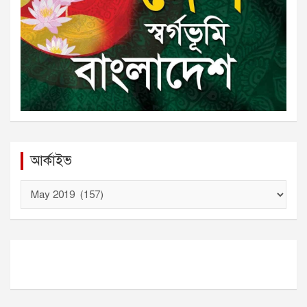
আর্কাইভ
আ
র্কা
ই
ভ