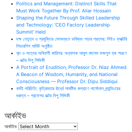
Politics and Management: Distinct Skills That
Must Work Together By Prof. Aliar Hossain
Shaping the Future Through Skilled Leadership
and Technology: ‘CEO Factory Leadership
Summit’ Held
দক্ষ নেতৃত্ব ও প্রযুক্তির মেলবন্ধনে ভবিষ্যৎ গড়ার প্রত্যয়: সিইও ফ্যাক্টরি
লিডারশিপ সামিট অনুষ্ঠিত
শব্দ ও সত্যের অবিনাশী কারিগর: অধ্যাপক আবুল কাসেম ফজলুল হক স্মরণে
– ডক্টর দিপু সিদ্দিকী
A Portrait of Erudition, Professor Dr. Niaz Ahmed:
A Beacon of Wisdom, Humanity, and National
Consciousness — Professor Dr. Dipu Siddiqui
কর্মই পরিচিতি: কৃত্রিমতার ঊর্ধ্বে সামষ্টিক কল্যাণে পার্সোনাল ব্র্যান্ডিংয়ের
গুরুত্ব – প্রফেসর ডক্টর দিপু সিদ্দিকী
আর্কাইভ
আর্কাইভ