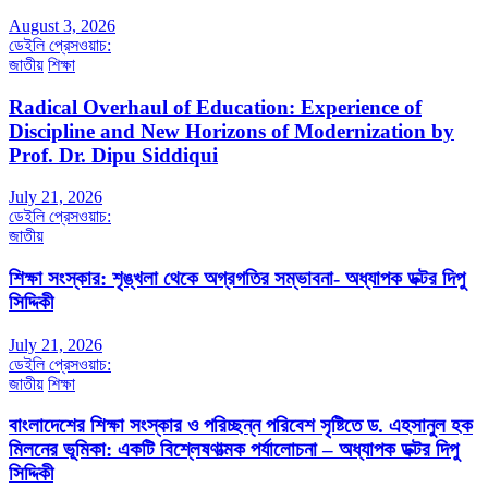
August 3, 2026
ডেইলি প্রেসওয়াচ:
জাতীয়
শিক্ষা
Radical Overhaul of Education: Experience of
Discipline and New Horizons of Modernization by
Prof. Dr. Dipu Siddiqui
July 21, 2026
ডেইলি প্রেসওয়াচ:
জাতীয়
শিক্ষা সংস্কার: শৃঙ্খলা থেকে অগ্রগতির সম্ভাবনা- অধ্যাপক ডক্টর দিপু
সিদ্দিকী
July 21, 2026
ডেইলি প্রেসওয়াচ:
জাতীয়
শিক্ষা
বাংলাদেশের শিক্ষা সংস্কার ও পরিচ্ছন্ন পরিবেশ সৃষ্টিতে ড. এহসানুল হক
মিলনের ভূমিকা: একটি বিশ্লেষণাত্মক পর্যালোচনা – অধ্যাপক ডক্টর দিপু
সিদ্দিকী