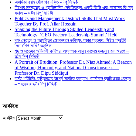
অহমিকা বনাম যৌথতার শক্তি -দিপু সিদ্দিকী
কিশোর মনস্তত্ত্ব ও প্রাতিষ্ঠানিক দেউলিয়াত্ব: একটি জিডি এবং আমাদের বিপন্ন
সমাজ – ডক্টর দিপু সিদ্দিকী
Politics and Management: Distinct Skills That Must Work
Together By Prof. Aliar Hossain
Shaping the Future Through Skilled Leadership and
Technology: ‘CEO Factory Leadership Summit’ Held
দক্ষ নেতৃত্ব ও প্রযুক্তির মেলবন্ধনে ভবিষ্যৎ গড়ার প্রত্যয়: সিইও ফ্যাক্টরি
লিডারশিপ সামিট অনুষ্ঠিত
শব্দ ও সত্যের অবিনাশী কারিগর: অধ্যাপক আবুল কাসেম ফজলুল হক স্মরণে –
ডক্টর দিপু সিদ্দিকী
A Portrait of Erudition, Professor Dr. Niaz Ahmed: A Beacon
of Wisdom, Humanity, and National Consciousness —
Professor Dr. Dipu Siddiqui
কর্মই পরিচিতি: কৃত্রিমতার ঊর্ধ্বে সামষ্টিক কল্যাণে পার্সোনাল ব্র্যান্ডিংয়ের গুরুত্ব
– প্রফেসর ডক্টর দিপু সিদ্দিকী
আর্কাইভ
আর্কাইভ