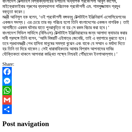
বাংলাদেশ টেক্সটাইল বিশ্ববিদ্যালয়ের উপাচার্য অধ্যাপক প্রকৌশলী আবুল কাশেম,
মাইক্রোফাইবার গ্রুপের ব্যবস্থাপনা পরিচালক প্রকৌশলী এম. শামসুজ্জামান প্রমুখ
বক্তৃতা করেন।
মন্ত্রী আনিসুল হক বলেন, ‘ওই প্রকৌশলী বঙ্গবন্ধু টেক্সটাইল ইঞ্জিনিয়ার্স এসোসিয়েশনের
একজন সদস্য। এর চেয়ে তার বড় পরিচয় হলো তিনি বাংলাদেশের একজন নাগরিক। তাই
আগামীতে এরকম ঘটনার যাতে পুনরাবৃত্তি না হয় সে রকম বিচার করা হবে।’
বাংলাদেশ সিভিল সার্ভিসে (বিসিএস) টেক্সটাইল ইঞ্জিনিয়ারদের জন্য আলাদা ক্যাডার করার
দাবী প্রসঙ্গে তিনি বলেন, ‘আমি বিষয়টি এইমাত্র জেনেছি, তাই এ ব্যাপারে বুঝতে হবে।
তবে প্রধানমন্ত্রী শেখ হাসিনা মানুষের সমস্যা বুঝেন এবং যাকে যে সম্মান ও মর্যাদা দিতে
হয় তিনি তা দিয়ে থাকেন। সেই ধারাবাহিকতায় আমার বিশ্বাস আপনাদের দাবির
যৌক্তিকতা থাকলে আপনারা কাঙ্খিত লক্ষ্যে নিশ্চয়ই পৌঁছাবেন ইনশাআল্লাহ।’
Share:
Facebook
Messenger
WhatsApp
Gmail
Share
Post navigation