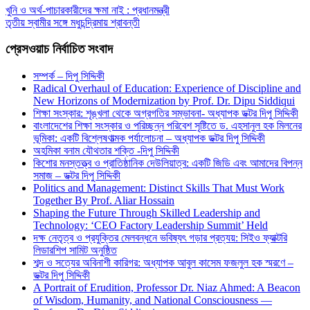
খুনি ও অর্থ-পাচারকারীদের ক্ষমা নাই : প্রধানমন্ত্রী
তৃতীয় স্বামীর সঙ্গে মধুচন্দ্রিমায় শ্রাবন্তী
প্রেসওয়াচ নির্বাচিত সংবাদ
সম্পর্ক – দিপু সিদ্দিকী
Radical Overhaul of Education: Experience of Discipline and
New Horizons of Modernization by Prof. Dr. Dipu Siddiqui
শিক্ষা সংস্কার: শৃঙ্খলা থেকে অগ্রগতির সম্ভাবনা- অধ্যাপক ডক্টর দিপু সিদ্দিকী
বাংলাদেশের শিক্ষা সংস্কার ও পরিচ্ছন্ন পরিবেশ সৃষ্টিতে ড. এহসানুল হক মিলনের
ভূমিকা: একটি বিশ্লেষণাত্মক পর্যালোচনা – অধ্যাপক ডক্টর দিপু সিদ্দিকী
অহমিকা বনাম যৌথতার শক্তি -দিপু সিদ্দিকী
কিশোর মনস্তত্ত্ব ও প্রাতিষ্ঠানিক দেউলিয়াত্ব: একটি জিডি এবং আমাদের বিপন্ন
সমাজ – ডক্টর দিপু সিদ্দিকী
Politics and Management: Distinct Skills That Must Work
Together By Prof. Aliar Hossain
Shaping the Future Through Skilled Leadership and
Technology: ‘CEO Factory Leadership Summit’ Held
দক্ষ নেতৃত্ব ও প্রযুক্তির মেলবন্ধনে ভবিষ্যৎ গড়ার প্রত্যয়: সিইও ফ্যাক্টরি
লিডারশিপ সামিট অনুষ্ঠিত
শব্দ ও সত্যের অবিনাশী কারিগর: অধ্যাপক আবুল কাসেম ফজলুল হক স্মরণে –
ডক্টর দিপু সিদ্দিকী
A Portrait of Erudition, Professor Dr. Niaz Ahmed: A Beacon
of Wisdom, Humanity, and National Consciousness —