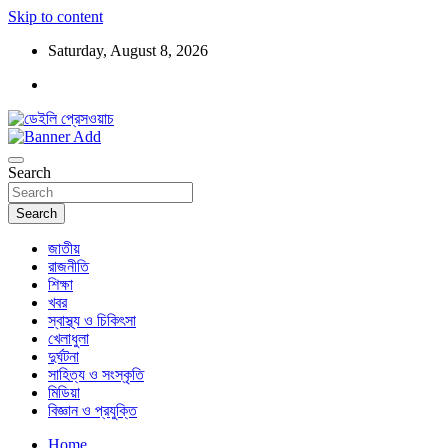
Skip to content
Saturday, August 8, 2026
ডেইলি প্রেসওয়াচ মুক্তিযুদ্ধের চেতনায় উদ্বুদ্ধ মুখপত্র
ডেইলি প্রেসওয়াচ
Search
Search
জাতীয়
রাজনীতি
শিক্ষা
খবর
স্বাস্থ্য ও চিকিৎসা
খেলাধুলা
দুর্ঘটনা
সাহিত্য ও সংস্কৃতি
মিডিয়া
বিজ্ঞান ও প্রযুক্তি
Home