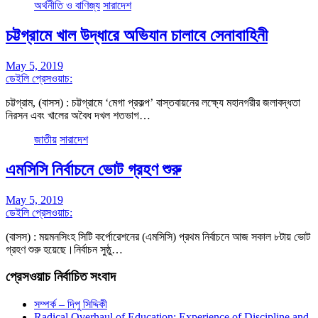
অর্থনীতি ও বাণিজ্য
সারাদেশ
চট্টগ্রামে খাল উদ্ধারে অভিযান চালাবে সেনাবাহিনী
May 5, 2019
ডেইলি প্রেসওয়াচ:
চট্টগ্রাম, (বাসস) : চট্টগ্রামে ‘মেগা প্রকল্প’ বাস্তবায়নের লক্ষ্যে মহানগরীর জলাবদ্ধতা
নিরসন এবং খালের অবৈধ দখল শতভাগ…
জাতীয়
সারাদেশ
এমসিসি নির্বাচনে ভোট গ্রহণ শুরু
May 5, 2019
ডেইলি প্রেসওয়াচ:
(বাসস) : ময়মনসিংহ সিটি কর্পোরেশনের (এমসিসি) প্রথম নির্বাচনে আজ সকাল ৮টায় ভোট
গ্রহণ শুরু হয়েছে।নির্বাচন সুষ্ঠু…
প্রেসওয়াচ নির্বাচিত সংবাদ
সম্পর্ক – দিপু সিদ্দিকী
Radical Overhaul of Education: Experience of Discipline and