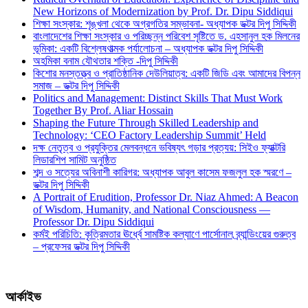
New Horizons of Modernization by Prof. Dr. Dipu Siddiqui
শিক্ষা সংস্কার: শৃঙ্খলা থেকে অগ্রগতির সম্ভাবনা- অধ্যাপক ডক্টর দিপু সিদ্দিকী
বাংলাদেশের শিক্ষা সংস্কার ও পরিচ্ছন্ন পরিবেশ সৃষ্টিতে ড. এহসানুল হক মিলনের
ভূমিকা: একটি বিশ্লেষণাত্মক পর্যালোচনা – অধ্যাপক ডক্টর দিপু সিদ্দিকী
অহমিকা বনাম যৌথতার শক্তি -দিপু সিদ্দিকী
কিশোর মনস্তত্ত্ব ও প্রাতিষ্ঠানিক দেউলিয়াত্ব: একটি জিডি এবং আমাদের বিপন্ন
সমাজ – ডক্টর দিপু সিদ্দিকী
Politics and Management: Distinct Skills That Must Work
Together By Prof. Aliar Hossain
Shaping the Future Through Skilled Leadership and
Technology: ‘CEO Factory Leadership Summit’ Held
দক্ষ নেতৃত্ব ও প্রযুক্তির মেলবন্ধনে ভবিষ্যৎ গড়ার প্রত্যয়: সিইও ফ্যাক্টরি
লিডারশিপ সামিট অনুষ্ঠিত
শব্দ ও সত্যের অবিনাশী কারিগর: অধ্যাপক আবুল কাসেম ফজলুল হক স্মরণে –
ডক্টর দিপু সিদ্দিকী
A Portrait of Erudition, Professor Dr. Niaz Ahmed: A Beacon
of Wisdom, Humanity, and National Consciousness —
Professor Dr. Dipu Siddiqui
কর্মই পরিচিতি: কৃত্রিমতার ঊর্ধ্বে সামষ্টিক কল্যাণে পার্সোনাল ব্র্যান্ডিংয়ের গুরুত্ব
– প্রফেসর ডক্টর দিপু সিদ্দিকী
আর্কাইভ