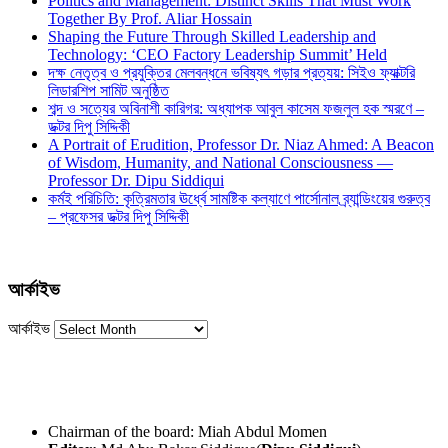
Politics and Management: Distinct Skills That Must Work
Together By Prof. Aliar Hossain
Shaping the Future Through Skilled Leadership and
Technology: ‘CEO Factory Leadership Summit’ Held
দক্ষ নেতৃত্ব ও প্রযুক্তির মেলবন্ধনে ভবিষ্যৎ গড়ার প্রত্যয়: সিইও ফ্যাক্টরি
লিডারশিপ সামিট অনুষ্ঠিত
শব্দ ও সত্যের অবিনাশী কারিগর: অধ্যাপক আবুল কাসেম ফজলুল হক স্মরণে –
ডক্টর দিপু সিদ্দিকী
A Portrait of Erudition, Professor Dr. Niaz Ahmed: A Beacon
of Wisdom, Humanity, and National Consciousness —
Professor Dr. Dipu Siddiqui
কর্মই পরিচিতি: কৃত্রিমতার ঊর্ধ্বে সামষ্টিক কল্যাণে পার্সোনাল ব্র্যান্ডিংয়ের গুরুত্ব
– প্রফেসর ডক্টর দিপু সিদ্দিকী
আর্কাইভ
আর্কাইভ
Chairman of the board: Miah Abdul Momen