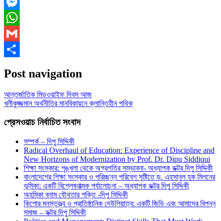
Facebook
Messenger
WhatsApp
Gmail
Share
Post navigation
আন্তর্জাতিক মিডওয়াইফ দিবস আজ
খলীকুজ্জমান অর্থনীতির মানবিকায়নে ক্লান্তিহীন পথিক
প্রেসওয়াচ নির্বাচিত সংবাদ
সম্পর্ক – দিপু সিদ্দিকী
Radical Overhaul of Education: Experience of Discipline and
New Horizons of Modernization by Prof. Dr. Dipu Siddiqui
শিক্ষা সংস্কার: শৃঙ্খলা থেকে অগ্রগতির সম্ভাবনা- অধ্যাপক ডক্টর দিপু সিদ্দিকী
বাংলাদেশের শিক্ষা সংস্কার ও পরিচ্ছন্ন পরিবেশ সৃষ্টিতে ড. এহসানুল হক মিলনের
ভূমিকা: একটি বিশ্লেষণাত্মক পর্যালোচনা – অধ্যাপক ডক্টর দিপু সিদ্দিকী
অহমিকা বনাম যৌথতার শক্তি -দিপু সিদ্দিকী
কিশোর মনস্তত্ত্ব ও প্রাতিষ্ঠানিক দেউলিয়াত্ব: একটি জিডি এবং আমাদের বিপন্ন
সমাজ – ডক্টর দিপু সিদ্দিকী