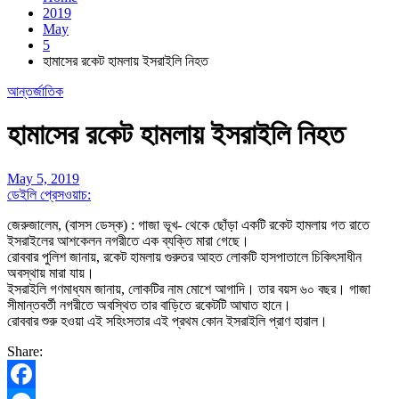
2019
May
5
হামাসের রকেট হামলায় ইসরাইলি নিহত
আন্তর্জাতিক
হামাসের রকেট হামলায় ইসরাইলি নিহত
May 5, 2019
ডেইলি প্রেসওয়াচ:
জেরুজালেম, (বাসস ডেস্ক) : গাজা ভূখ- থেকে ছোঁড়া একটি রকেট হামলায় গত রাতে
ইসরাইলের আশকেলন নগরীতে এক ব্যক্তি মারা গেছে।
রোববার পুলিশ জানায়, রকেট হামলায় গুরুতর আহত লোকটি হাসপাতালে চিকিৎসাধীন
অবস্থায় মারা যায়।
ইসরাইলি গণমাধ্যম জানায়, লোকটির নাম মোশে আগাদি। তার বয়স ৬০ বছর। গাজা
সীমান্তবর্তী নগরীতে অবস্থিত তার বাড়িতে রকেটটি আঘাত হানে।
রোববার শুরু হওয়া এই সহিংসতার এই প্রথম কোন ইসরাইলি প্রাণ হারাল।
Share: