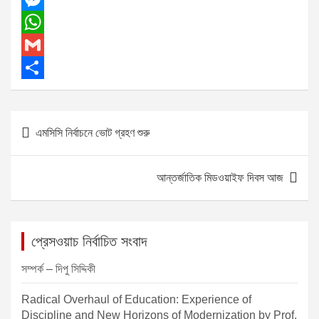
a
M
c
e
W
e
s
h
G
b
s
a
m
S
o
e
t
a
h
P
এমসিসি নির্বাচনে ভোট গ্রহণ শুরু
o
n
s
i
a
o
k
g
A
l
r
s
আন্তর্জাতিক মিডওয়াইফ দিবস আজ
e
p
e
t
r
p
n
a
প্রেসওয়াচ নির্বাচিত সংবাদ
v
সম্পর্ক – দিপু সিদ্দিকী
i
Radical Overhaul of Education: Experience of
g
Discipline and New Horizons of Modernization by Prof.