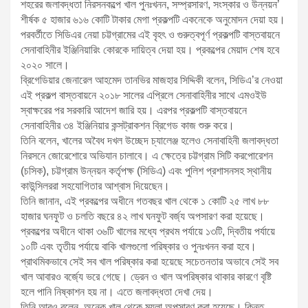
শহরের জলাবদ্ধতা নিরসনকল্পে খাল পুনঃখনন, সম্প্রসারণ, সংস্কার ও উন্নয়ন’
শীর্ষক ৫ হাজার ৬১৬ কোটি টাকার মেগা প্রকল্পটি একনেকে অনুমোদন দেয়া হয়।
পরবর্তীতে সিডিএর নেয়া চট্টগ্রামের এই বৃহৎ ও গুরুত্বপূর্ণ প্রকল্পটি বাস্তবায়নে
সেনাবাহিনীর ইঞ্জিনিয়ারিং কোরকে দায়িত্ব দেয়া হয়। প্রকল্পের মেয়াদ শেষ হবে
২০২০ সালে।
ব্রিগেডিয়ার জেনারেল আহমেদ তানভির মাজহার সিদ্দিকী বলেন, সিডিএ’র নেওয়া
এই প্রকল্প বাস্তবায়নে ২০১৮ সালের এপ্রিলে সেনাবাহিনীর সাথে এমওইউ
স্বাক্ষরের পর সরকারি আদেশ জারি হয়। এরপর প্রকল্পটি বাস্তবায়নে
সেনাবাহিনীর ৩৪ ইঞ্জিনিয়ার কন্সট্রাকশন ব্রিগেড কাজ শুরু করে।
তিনি বলেন, খালের অবৈধ দখল উচ্ছেদ চ্যালেঞ্জ হলেও সেনাবাহিনী জলাবদ্ধতা
নিরসনে জোরেশোরে অভিযান চালাবে। এ ক্ষেত্রে চট্টগ্রাম সিটি করপোরেশন
(চসিক), চট্টগ্রাম উন্নয়ন কর্তৃপক্ষ (সিডিএ) এবং পুলিশ প্রশাসনসহ স্থানীয়
কাউন্সিলররা সহযোগিতার আশ্বাস দিয়েছেন।
তিনি জানান, এই প্রকল্পের অধীনে গতবছর খাল থেকে ১ কোটি ২৫ লাখ ৮৮
হাজার ঘনফুট ও চলতি বছরে ৪২ লাখ ঘনফুট বর্জ্য অপসারণ করা হয়েছে।
প্রকল্পের অধীনে থাকা ৩৬টি খালের মধ্যে প্রথম পর্যায়ে ১৩টি, দ্বিতীয় পর্যায়ে
১০টি এবং তৃতীয় পর্যায়ে বাকি খালগুলো পরিষ্কার ও পুনঃখনন করা হবে।
প্রাথমিকভাবে সেই সব খাল পরিষ্কার করা হয়েছে সচেতনতার অভাবে সেই সব
খাল আবারও বর্জ্যে ভরে গেছে। ড্রেন ও খাল অপরিষ্কার থাকার কারণে বৃষ্টি
হলে পানি নিষ্কাশন হয় না। এতে জলাবদ্ধতা দেখা দেয়।
তিনি আরও বলেন, অনেক খাল থেকে ময়লা অপসারণ করা হয়েছে। কিন্তু