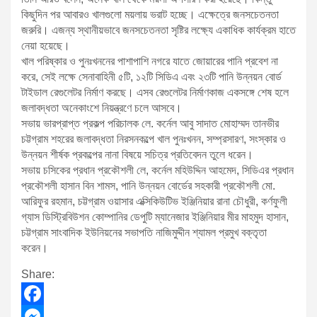
কিছুদিন পর আবারও খালগুলো ময়লায় ভরাট হচ্ছে। এক্ষেত্রে জনসচেতনতা
জরুরি। এজন্য স্থানীয়ভাবে জনসচেতনতা সৃষ্টির লক্ষ্যে একাধিক কার্যক্রম হাতে
নেয়া হয়েছে।
খাল পরিষ্কার ও পুনঃখননের পাশাপাশি নগরে যাতে জোয়ারের পানি প্রবেশ না
করে, সেই লক্ষে সেনাবাহিনী ৫টি, ১২টি সিডিএ এবং ২৩টি পানি উন্নয়ন বোর্ড
টাইডাল রেগুলেটর নির্মাণ করছে। এসব রেগুলেটর নির্মাণকাজ একসঙ্গে শেষ হলে
জলাবদ্ধতা অনেকাংশে নিয়ন্ত্রণে চলে আসবে।
সভায় ভারপ্রাপ্ত প্রকল্প পরিচালক লে. কর্নেল আবু সাদাত মোহাম্মদ তানভীর
চট্টগ্রাম শহরের জলাবদ্ধতা নিরসনকল্পে খাল পুনঃখনন, সম্প্রসারণ, সংস্কার ও
উন্নয়ন শীর্ষক প্রকল্পের নানা বিষয়ে সচিত্র প্রতিবেদন তুলে ধরেন।
সভায় চসিকের প্রধান প্রকৌশলী লে, কর্নেল মহিউদ্দিন আহমেদ, সিডিএর প্রধান
প্রকৌশলী হাসান বিন শামস, পানি উন্নয়ন বোর্ডের সহকারী প্রকৌশলী মো.
আরিফুর রহমান, চট্টগ্রাম ওয়াসার এক্সিকিউটিভ ইঞ্জিনিয়ার রানা চৌধুরী, কর্ণফুলী
গ্যাস ডিস্ট্রিবিউশন কোম্পানির ডেপুটি ম্যানেজার ইঞ্জিনিয়ার মীর মাহমুদ হাসান,
চট্টগ্রাম সাংবাদিক ইউনিয়নের সভাপতি নাজিমুদ্দীন শ্যামল প্রমুখ বক্তৃতা
করেন।
Share:
F