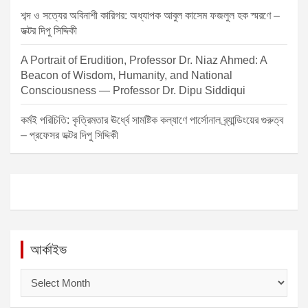
শব্দ ও সত্যের অবিনাশী কারিগর: অধ্যাপক আবুল কাসেম ফজলুল হক স্মরণে –
ডক্টর দিপু সিদ্দিকী
A Portrait of Erudition, Professor Dr. Niaz Ahmed: A
Beacon of Wisdom, Humanity, and National
Consciousness — Professor Dr. Dipu Siddiqui
কর্মই পরিচিতি: কৃত্রিমতার ঊর্ধ্বে সামষ্টিক কল্যাণে পার্সোনাল ব্র্যান্ডিংয়ের গুরুত্ব
– প্রফেসর ডক্টর দিপু সিদ্দিকী
আর্কাইভ
আ
র্কা
ই