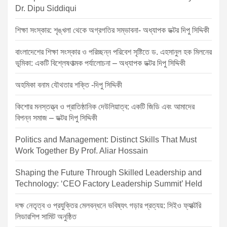
a
Dr. Dipu Siddiqui
t
শিক্ষা সংস্কার: শৃঙ্খলা থেকে অগ্রগতির সম্ভাবনা- অধ্যাপক ডক্টর দিপু সিদ্দিকী
i
o
বাংলাদেশের শিক্ষা সংস্কার ও পরিচ্ছন্ন পরিবেশ সৃষ্টিতে ড. এহসানুল হক মিলনের
ভূমিকা: একটি বিশ্লেষণাত্মক পর্যালোচনা – অধ্যাপক ডক্টর দিপু সিদ্দিকী
n
অহমিকা বনাম যৌথতার শক্তি -দিপু সিদ্দিকী
কিশোর মনস্তত্ত্ব ও প্রাতিষ্ঠানিক দেউলিয়াত্ব: একটি জিডি এবং আমাদের
বিপন্ন সমাজ – ডক্টর দিপু সিদ্দিকী
Politics and Management: Distinct Skills That Must
Work Together By Prof. Aliar Hossain
Shaping the Future Through Skilled Leadership and
Technology: ‘CEO Factory Leadership Summit’ Held
দক্ষ নেতৃত্ব ও প্রযুক্তির মেলবন্ধনে ভবিষ্যৎ গড়ার প্রত্যয়: সিইও ফ্যাক্টরি
লিডারশিপ সামিট অনুষ্ঠিত