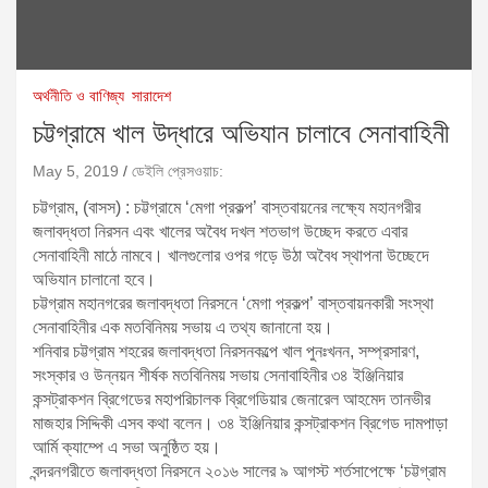
অর্থনীতি ও বাণিজ্য
সারাদেশ
চট্টগ্রামে খাল উদ্ধারে অভিযান চালাবে সেনাবাহিনী
May 5, 2019
ডেইলি প্রেসওয়াচ:
চট্টগ্রাম, (বাসস) : চট্টগ্রামে ‘মেগা প্রকল্প’ বাস্তবায়নের লক্ষ্যে মহানগরীর
জলাবদ্ধতা নিরসন এবং খালের অবৈধ দখল শতভাগ উচ্ছেদ করতে এবার
সেনাবাহিনী মাঠে নামবে। খালগুলোর ওপর গড়ে উঠা অবৈধ স্থাপনা উচ্ছেদে
অভিযান চালানো হবে।
চট্টগ্রাম মহানগরের জলাবদ্ধতা নিরসনে ‘মেগা প্রকল্প’ বাস্তবায়নকারী সংস্থা
সেনাবাহিনীর এক মতবিনিময় সভায় এ তথ্য জানানো হয়।
শনিবার চট্টগ্রাম শহরের জলাবদ্ধতা নিরসনকল্পে খাল পুনঃখনন, সম্প্রসারণ,
সংস্কার ও উন্নয়ন শীর্ষক মতবিনিময় সভায় সেনাবাহিনীর ৩৪ ইঞ্জিনিয়ার
কন্সট্রাকশন ব্রিগেডের মহাপরিচালক ব্রিগেডিয়ার জেনারেল আহমেদ তানভীর
মাজহার সিদ্দিকী এসব কথা বলেন। ৩৪ ইঞ্জিনিয়ার কন্সট্রাকশন ব্রিগেড দামপাড়া
আর্মি ক্যাম্পে এ সভা অনুষ্ঠিত হয়।
বন্দরনগরীতে জলাবদ্ধতা নিরসনে ২০১৬ সালের ৯ আগস্ট শর্তসাপেক্ষে ‘চট্টগ্রাম