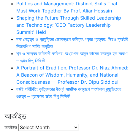
Politics and Management: Distinct Skills That
Must Work Together By Prof. Aliar Hossain
Shaping the Future Through Skilled Leadership
and Technology: ‘CEO Factory Leadership
Summit’ Held
দক্ষ নেতৃত্ব ও প্রযুক্তির মেলবন্ধনে ভবিষ্যৎ গড়ার প্রত্যয়: সিইও ফ্যাক্টরি
লিডারশিপ সামিট অনুষ্ঠিত
শব্দ ও সত্যের অবিনাশী কারিগর: অধ্যাপক আবুল কাসেম ফজলুল হক স্মরণে
– ডক্টর দিপু সিদ্দিকী
A Portrait of Erudition, Professor Dr. Niaz Ahmed:
A Beacon of Wisdom, Humanity, and National
Consciousness — Professor Dr. Dipu Siddiqui
কর্মই পরিচিতি: কৃত্রিমতার ঊর্ধ্বে সামষ্টিক কল্যাণে পার্সোনাল ব্র্যান্ডিংয়ের
গুরুত্ব – প্রফেসর ডক্টর দিপু সিদ্দিকী
আর্কাইভ
আর্কাইভ