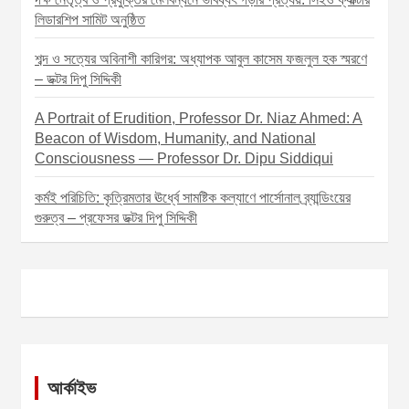
লিডারশিপ সামিট অনুষ্ঠিত
শব্দ ও সত্যের অবিনাশী কারিগর: অধ্যাপক আবুল কাসেম ফজলুল হক স্মরণে
– ডক্টর দিপু সিদ্দিকী
A Portrait of Erudition, Professor Dr. Niaz Ahmed: A
Beacon of Wisdom, Humanity, and National
Consciousness — Professor Dr. Dipu Siddiqui
কর্মই পরিচিতি: কৃত্রিমতার ঊর্ধ্বে সামষ্টিক কল্যাণে পার্সোনাল ব্র্যান্ডিংয়ের
গুরুত্ব – প্রফেসর ডক্টর দিপু সিদ্দিকী
আর্কাইভ