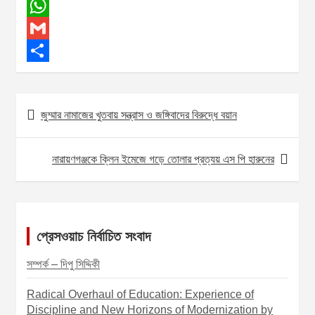
a
M
c
e
W
e
s
h
G
b
s
a
m
S
o
e
t
a
h
জুম্মার নামাজের খুতবায় সন্ত্রাস ও জঙ্গিবাদের বিরুদ্ধে বয়ান
P
o
n
s
i
a
o
k
g
A
l
r
নারায়ণগঞ্জকে ক্লিন ইমেজে গড়ে তোলার প্রত্যয় এস পি হারুনের
s
e
p
e
t
r
p
n
a
প্রেসওয়াচ নির্বাচিত সংবাদ
v
সম্পর্ক – দিপু সিদ্দিকী
i
Radical Overhaul of Education: Experience of
g
Discipline and New Horizons of Modernization by