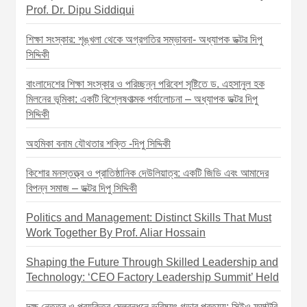
a
Prof. Dr. Dipu Siddiqui
t
শিক্ষা সংস্কার: শৃঙ্খলা থেকে অগ্রগতির সম্ভাবনা- অধ্যাপক ডক্টর দিপু
i
সিদ্দিকী
o
বাংলাদেশের শিক্ষা সংস্কার ও পরিচ্ছন্ন পরিবেশ সৃষ্টিতে ড. এহসানুল হক
n
মিলনের ভূমিকা: একটি বিশ্লেষণাত্মক পর্যালোচনা – অধ্যাপক ডক্টর দিপু
সিদ্দিকী
অহমিকা বনাম যৌথতার শক্তি -দিপু সিদ্দিকী
কিশোর মনস্তত্ত্ব ও প্রাতিষ্ঠানিক দেউলিয়াত্ব: একটি জিডি এবং আমাদের
বিপন্ন সমাজ – ডক্টর দিপু সিদ্দিকী
Politics and Management: Distinct Skills That Must
Work Together By Prof. Aliar Hossain
Shaping the Future Through Skilled Leadership and
Technology: ‘CEO Factory Leadership Summit’ Held
দক্ষ নেতৃত্ব ও প্রযুক্তির মেলবন্ধনে ভবিষ্যৎ গড়ার প্রত্যয়: সিইও ফ্যাক্টরি