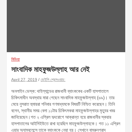
মিডিয়া
সাংবাদিক মাহফুজউল্লাহ আর নেই
April 27, 2019
ডেইলি প্রেসওয়াচ:
অনলাইন ডেস্ক: থাইল্যান্ডের রাজধানী ব্যাংককের একটি হাসপাতালে
চিকিৎসাধীন অবস্থায় মারা গেছেন সাংবাদিক মাহফুজউল্লাহ (৬৯)। তার
মেয়ে নুসরাত হুমায়রা শনিবার গণমাধ্যমকে বিষয়টি নিশ্চিত করেছেন। তিনি
বলেন, স্থানীয় সময় বেলা ১১টায় চিকিৎসকরা মাহফুজউল্লাহর মৃত্যুর খবর
জানিয়েছেন।গত ২ এপ্রিল হৃদরোগে আক্রান্ত হয়ে রাজধানীর স্কয়ার
হাসপাতালের আইসিইউতে রাখা হয়েছিল মাহফুজউল্লাহকে। গত ১১ এপ্রিল
এয়ার অ্যাম্বুলেন্সে তাকে ব্যাংককে নেয়া হয়। সেখানে বামরুনগ্রাদ