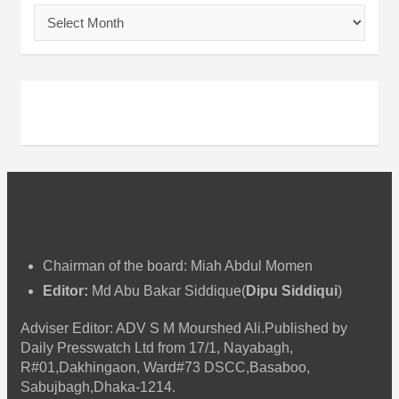
আ
র্কা
ই
ভ
Chairman of the board: Miah Abdul Momen
Editor:
Md Abu Bakar Siddique(
Dipu Siddiqui
)
Adviser Editor: ADV S M Mourshed Ali.Published by
Daily Presswatch Ltd from 17/1, Nayabagh,
R#01,Dakhingaon, Ward#73 DSCC,Basaboo,
Sabujbagh,Dhaka-1214.