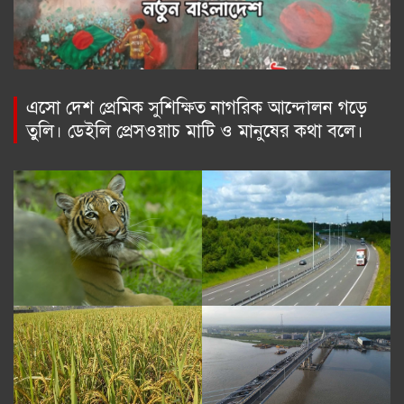
এসো দেশ প্রেমিক সুশিক্ষিত নাগরিক আন্দোলন গড়ে
তুলি। ডেইলি প্রেসওয়াচ মাটি ও মানুষের কথা বলে।