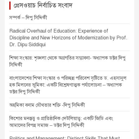
t
প্রেসওয়াচ নির্বাচিত সংবাদ
n
সম্পর্ক – দিপু সিদ্দিকী
a
v
Radical Overhaul of Education: Experience of
Discipline and New Horizons of Modernization by Prof.
i
Dr. Dipu Siddiqui
g
শিক্ষা সংস্কার: শৃঙ্খলা থেকে অগ্রগতির সম্ভাবনা- অধ্যাপক ডক্টর দিপু
a
সিদ্দিকী
t
বাংলাদেশের শিক্ষা সংস্কার ও পরিচ্ছন্ন পরিবেশ সৃষ্টিতে ড. এহসানুল
i
হক মিলনের ভূমিকা: একটি বিশ্লেষণাত্মক পর্যালোচনা – অধ্যাপক
o
ডক্টর দিপু সিদ্দিকী
n
অহমিকা বনাম যৌথতার শক্তি -দিপু সিদ্দিকী
কিশোর মনস্তত্ত্ব ও প্রাতিষ্ঠানিক দেউলিয়াত্ব: একটি জিডি এবং
আমাদের বিপন্ন সমাজ – ডক্টর দিপু সিদ্দিকী
Politics and Management: Distinct Skills That Must