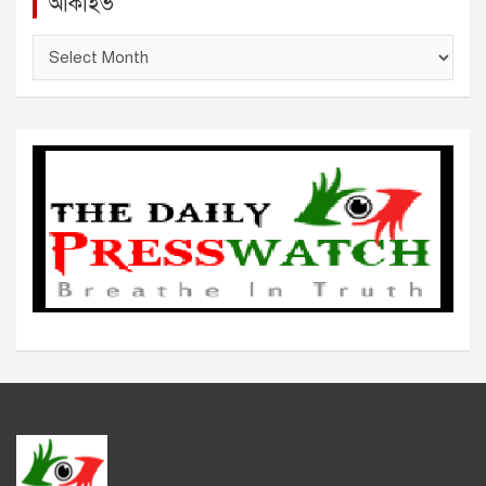
আর্কাইভ
আ
র্কা
ই
ভ