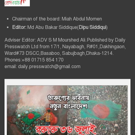
Chairman of the board: Miah Abdul Momen
Editor:
Md Abu Bakar Siddique(
Dipu Siddiqui
)
Adviser Editor: ADV S M Mourshed Ali.Published by Daily
Presswatch Ltd from 17/1, Nayabagh, R#01,Dakhingaon,
Ward#73 DSCC,Basaboo, Sabujbagh,Dhaka-1214.
Phones:+88 01715 854 170
email: daily.presswatch@gmail.com