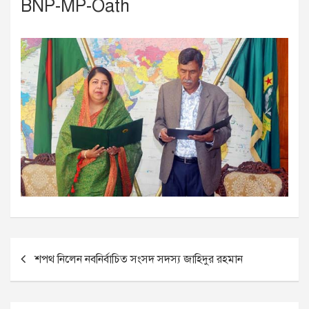
BNP-MP-Oath
P
শপথ নিলেন নবনির্বাচিত সংসদ সদস্য জাহিদুর রহমান
o
s