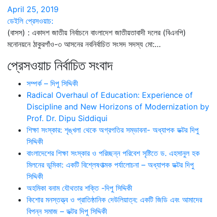
April 25, 2019
ডেইলি প্রেসওয়াচ:
(বাসস) : একাদশ জাতীয় নির্বাচনে বাংলাদেশ জাতীয়তাবাদী দলের (বিএনপি)
মনোনয়নে ঠাকুরগাঁও-৩ আসনের নবনির্বাচিত সংসদ সদস্য মো:…
প্রেসওয়াচ নির্বাচিত সংবাদ
সম্পর্ক – দিপু সিদ্দিকী
Radical Overhaul of Education: Experience of
Discipline and New Horizons of Modernization by
Prof. Dr. Dipu Siddiqui
শিক্ষা সংস্কার: শৃঙ্খলা থেকে অগ্রগতির সম্ভাবনা- অধ্যাপক ডক্টর দিপু
সিদ্দিকী
বাংলাদেশের শিক্ষা সংস্কার ও পরিচ্ছন্ন পরিবেশ সৃষ্টিতে ড. এহসানুল হক
মিলনের ভূমিকা: একটি বিশ্লেষণাত্মক পর্যালোচনা – অধ্যাপক ডক্টর দিপু
সিদ্দিকী
অহমিকা বনাম যৌথতার শক্তি -দিপু সিদ্দিকী
কিশোর মনস্তত্ত্ব ও প্রাতিষ্ঠানিক দেউলিয়াত্ব: একটি জিডি এবং আমাদের
বিপন্ন সমাজ – ডক্টর দিপু সিদ্দিকী