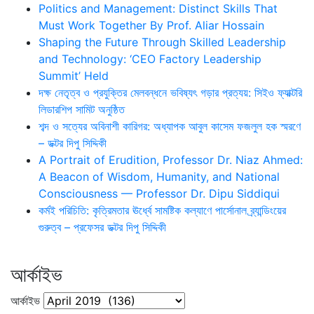
Politics and Management: Distinct Skills That
Must Work Together By Prof. Aliar Hossain
Shaping the Future Through Skilled Leadership
and Technology: ‘CEO Factory Leadership
Summit’ Held
দক্ষ নেতৃত্ব ও প্রযুক্তির মেলবন্ধনে ভবিষ্যৎ গড়ার প্রত্যয়: সিইও ফ্যাক্টরি
লিডারশিপ সামিট অনুষ্ঠিত
শব্দ ও সত্যের অবিনাশী কারিগর: অধ্যাপক আবুল কাসেম ফজলুল হক স্মরণে
– ডক্টর দিপু সিদ্দিকী
A Portrait of Erudition, Professor Dr. Niaz Ahmed:
A Beacon of Wisdom, Humanity, and National
Consciousness — Professor Dr. Dipu Siddiqui
কর্মই পরিচিতি: কৃত্রিমতার ঊর্ধ্বে সামষ্টিক কল্যাণে পার্সোনাল ব্র্যান্ডিংয়ের
গুরুত্ব – প্রফেসর ডক্টর দিপু সিদ্দিকী
আর্কাইভ
আর্কাইভ