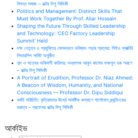
বিপন্ন সমাজ – ডক্টর দিপু সিদ্দিকী
Politics and Management: Distinct Skills That
Must Work Together By Prof. Aliar Hossain
Shaping the Future Through Skilled Leadership
and Technology: ‘CEO Factory Leadership
Summit’ Held
দক্ষ নেতৃত্ব ও প্রযুক্তির মেলবন্ধনে ভবিষ্যৎ গড়ার প্রত্যয়: সিইও ফ্যাক্টরি
লিডারশিপ সামিট অনুষ্ঠিত
শব্দ ও সত্যের অবিনাশী কারিগর: অধ্যাপক আবুল কাসেম ফজলুল হক স্মরণে
– ডক্টর দিপু সিদ্দিকী
A Portrait of Erudition, Professor Dr. Niaz Ahmed:
A Beacon of Wisdom, Humanity, and National
Consciousness — Professor Dr. Dipu Siddiqui
কর্মই পরিচিতি: কৃত্রিমতার ঊর্ধ্বে সামষ্টিক কল্যাণে পার্সোনাল ব্র্যান্ডিংয়ের
গুরুত্ব – প্রফেসর ডক্টর দিপু সিদ্দিকী
আর্কাইভ